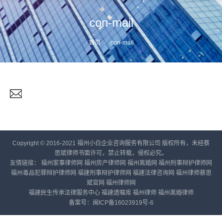
con-mail
您的位置：
首页
con-mail
Copyright © 2016-2021 福州小白企业咨询服务有限公司 版权所有，未经蔡
思斌律师书面许可，禁止转载，侵权必究。
友情链接：
福州家事律师网
福州房产律师网
福州离婚网
福州刑事辩护律师网
福州毒品犯罪辩护律师网
福建刑事辩护律师网
福建法律咨询网
福州律师蔡思
斌官网
福州律师网
福建民生传承法律服务中心
福建遗嘱库
福州律师
福州离婚律师
备案号：
闽ICP备16023919号-6