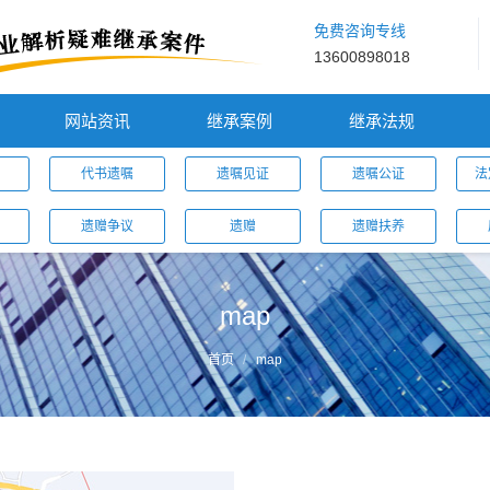
免费咨询专线
13600898018
网站资讯
继承案例
继承法规
代书遗嘱
遗嘱见证
遗嘱公证
法
遗赠争议
遗赠
遗赠扶养
map
首页
map