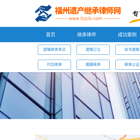
首页
继承律师
成功案例
遗嘱继承争议
遗嘱订立
自书遗嘱
代位继承
婚姻继承
继承公证
您的位置：