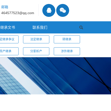
邮箱
464577523@qq.com
继承文书
联系我们
定继承争议
法定继承
转继承
房产继承
分家析产
涉外继承