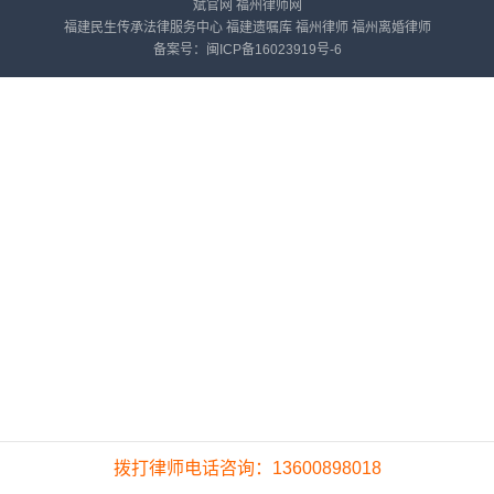
斌官网
福州律师网
福建民生传承法律服务中心
福建遗嘱库
福州律师
福州离婚律师
备案号：
闽ICP备16023919号-6
拨打律师电话咨询：13600898018