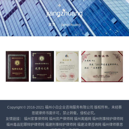
jiangzhuang
您的位置：
首页
jiangzhuang
Copyright © 2016-2021 福州小白企业咨询服务有限公司 版权所有，未经蔡
思斌律师书面许可，禁止转载，侵权必究。
友情链接：
福州家事律师网
福州房产律师网
福州离婚网
福州刑事辩护律师网
福州毒品犯罪辩护律师网
福建刑事辩护律师网
福建法律咨询网
福州律师蔡思