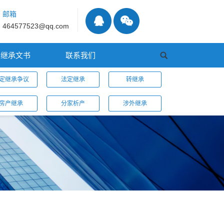
邮箱
464577523@qq.com
继承文书
联系我们
定继承争议
法定继承
转继承
房产继承
分家析产
涉外继承