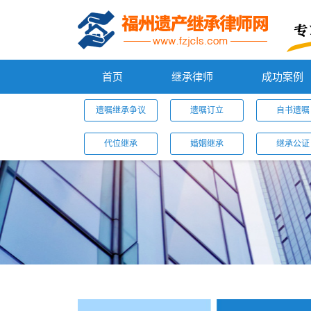
首页
继承律师
成功案例
遗嘱继承争议
遗嘱订立
自书遗嘱
代位继承
婚姻继承
继承公证
您的位置：