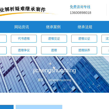
免费咨询专线
13600898018
网站资讯
继承案例
继承法规
代书遗嘱
遗嘱见证
遗嘱公证
法
遗赠争议
遗赠
遗赠扶养
jichengshuoming
首页
jichengshuoming