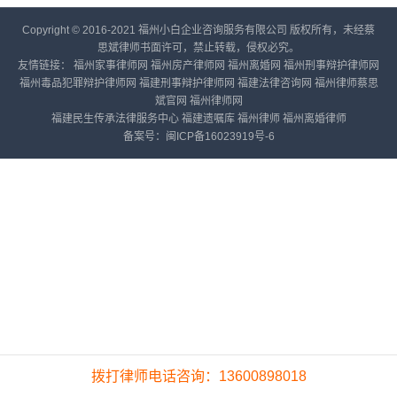
Copyright © 2016-2021 福州小白企业咨询服务有限公司 版权所有，未经蔡
思斌律师书面许可，禁止转载，侵权必究。
友情链接：
福州家事律师网
福州房产律师网
福州离婚网
福州刑事辩护律师网
福州毒品犯罪辩护律师网
福建刑事辩护律师网
福建法律咨询网
福州律师蔡思
斌官网
福州律师网
福建民生传承法律服务中心
福建遗嘱库
福州律师
福州离婚律师
备案号：
闽ICP备16023919号-6
拨打律师电话咨询：13600898018