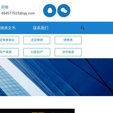
邮箱
464577523@qq.com
继承文书
联系我们
定继承争议
法定继承
转继承
房产继承
分家析产
涉外继承