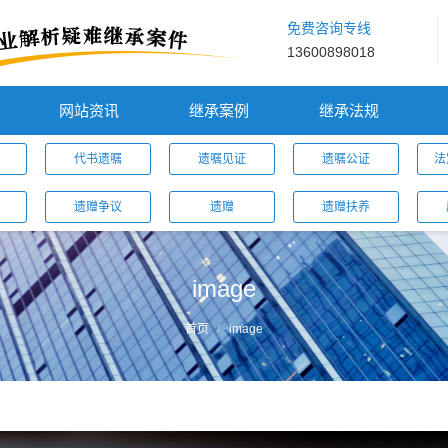
免费咨询专线
13600898018
网站资讯
继承案例
继承法规
代书遗嘱
遗嘱见证
遗嘱公证
法
遗赠争议
遗赠
遗赠扶养
image
首页
image