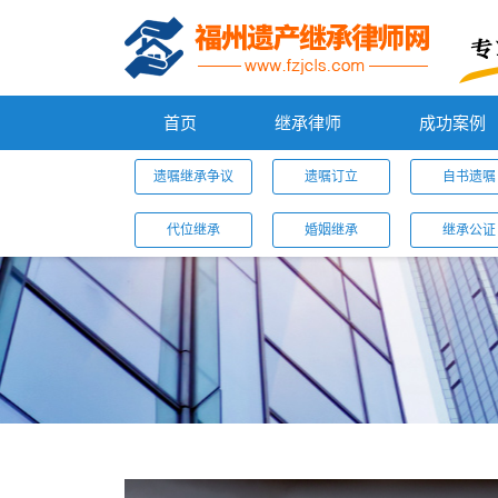
首页
继承律师
成功案例
遗嘱继承争议
遗嘱订立
自书遗嘱
代位继承
婚姻继承
继承公证
您的位置：