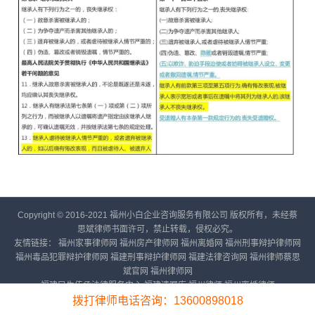
Copyright © 2016-2021 福州小白企业咨询服务有限公司 版权所有，未经蔡
思斌律师书面许可，禁止转载，侵权必究。
友情链接：
福州家事律师网
福州房产律师网
福州离婚网
福州刑事辩护律师网
福州毒品犯罪辩护律师网
福建刑事辩护律师网
福建法律咨询网
福州律师蔡思
斌官网
福州律师网
福建民生传承法律服务中心
福建遗嘱库
福州律师
福州离婚律师
拨打律师电话咨询：13600898018
备案号：
闽ICP备16023919号-6