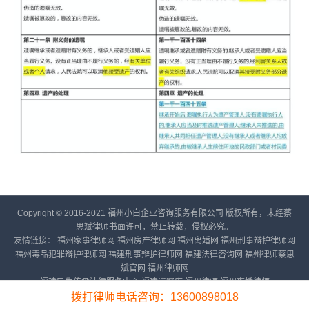
Copyright © 2016-2021 福州小白企业咨询服务有限公司 版权所有，未经蔡
思斌律师书面许可，禁止转载，侵权必究。
友情链接：
福州家事律师网
福州房产律师网
福州离婚网
福州刑事辩护律师网
福州毒品犯罪辩护律师网
福建刑事辩护律师网
福建法律咨询网
福州律师蔡思
斌官网
福州律师网
福建民生传承法律服务中心
福建遗嘱库
福州律师
福州离婚律师
备案号：
闽ICP备16023919号-6
拨打律师电话咨询：13600898018