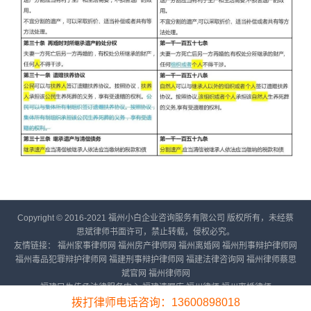
Copyright © 2016-2021 福州小白企业咨询服务有限公司 版权所有，未经蔡
思斌律师书面许可，禁止转载，侵权必究。
友情链接：
福州家事律师网
福州房产律师网
福州离婚网
福州刑事辩护律师网
福州毒品犯罪辩护律师网
福建刑事辩护律师网
福建法律咨询网
福州律师蔡思
斌官网
福州律师网
福建民生传承法律服务中心
福建遗嘱库
福州律师
福州离婚律师
备案号：
闽ICP备16023919号-6
拨打律师电话咨询：13600898018