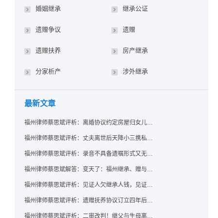
婚姻继承
继承公证
遗赠争议
遗赠
遗赠扶养
房产继承
分家析产
涉外继承
最新文章
福州律师蔡思斌评析：离婚协议约定房屋归女儿所有，父亲去世后继母能否拒绝过户？
福州律师蔡思斌评析：丈夫离世后天降小三携私生子争遗产，法院正义判决保住原配80%份额！
福州律师蔡思斌评析：录音不具备遗嘱形式又无法证明赠与意愿——法院：按法定继承处理
福州律师蔡思斌解答：变天了：福州继承、赠与房产转让要收20%个税？福州国税官方回复来了！
福州律师蔡思斌评析：见证人欠继承人钱，见证遗嘱还有效吗？
福州律师蔡思斌评析：遗赠抚养协议订立四年后丧失民事行为能力，协议有效吗？
福州律师蔡思斌评析：二审改判！继父与生母离婚后，曾受其抚养的继子女是否仍享有继承权？