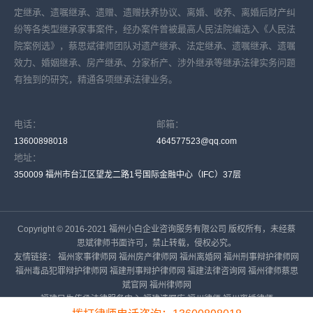
定继承、遗嘱继承、遗赠、遗赠扶养协议、离婚、收养、离婚后财产纠
纷等各类型继承家事案件，经办案件曾被最高人民法院编选入《人民法
院案例选》，蔡思斌律师团队对遗产继承、法定继承、遗嘱继承、遗嘱
效力、婚姻继承、房产继承、分家析产、涉外继承等继承法律实务问题
有独到的研究，精通各项继承法律业务。
电话：
邮箱：
13600898018
464577523@qq.com
地址：
350009 福州市台江区望龙二路1号国际金融中心（IFC）37层
Copyright © 2016-2021 福州小白企业咨询服务有限公司 版权所有，未经蔡
思斌律师书面许可，禁止转载，侵权必究。
友情链接：
福州家事律师网
福州房产律师网
福州离婚网
福州刑事辩护律师网
福州毒品犯罪辩护律师网
福建刑事辩护律师网
福建法律咨询网
福州律师蔡思
斌官网
福州律师网
福建民生传承法律服务中心
福建遗嘱库
福州律师
福州离婚律师
备案号：
闽ICP备16023919号-6