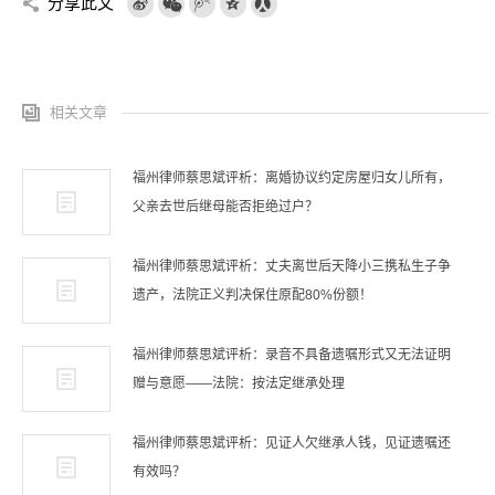
分享此文
相关文章
福州律师蔡思斌评析：离婚协议约定房屋归女儿所有，
父亲去世后继母能否拒绝过户？
福州律师蔡思斌评析：丈夫离世后天降小三携私生子争
遗产，法院正义判决保住原配80%份额！
福州律师蔡思斌评析：录音不具备遗嘱形式又无法证明
赠与意愿——法院：按法定继承处理
福州律师蔡思斌评析：见证人欠继承人钱，见证遗嘱还
有效吗？