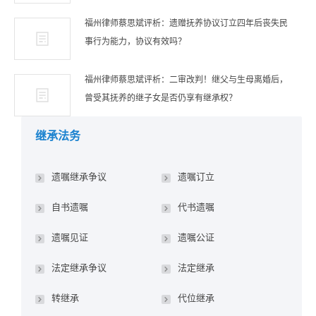
福州律师蔡思斌评析：遗赠抚养协议订立四年后丧失民
事行为能力，协议有效吗？
福州律师蔡思斌评析：二审改判！继父与生母离婚后，
曾受其抚养的继子女是否仍享有继承权？
继承法务
遗嘱继承争议
遗嘱订立
自书遗嘱
代书遗嘱
遗嘱见证
遗嘱公证
法定继承争议
法定继承
转继承
代位继承