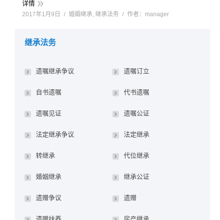
详情
2017年1月9日
婚姻继承
,
继承法务
作者：
manager
继承法务
遗嘱继承争议
遗嘱订立
自书遗嘱
代书遗嘱
遗嘱见证
遗嘱公证
法定继承争议
法定继承
转继承
代位继承
婚姻继承
继承公证
遗赠争议
遗赠
遗赠扶养
房产继承