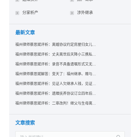
分家析产
涉外继承
最新文章
福州律师蔡思斌评析：离婚协议约定房屋归女儿所有，父亲去世后继母能否拒绝过户？
福州律师蔡思斌评析：丈夫离世后天降小三携私生子争遗产，法院正义判决保住原配80%份额！
福州律师蔡思斌评析：录音不具备遗嘱形式又无法证明赠与意愿——法院：按法定继承处理
福州律师蔡思斌解答：变天了：福州继承、赠与房产转让要收20%个税？福州国税官方回复来了！
福州律师蔡思斌评析：见证人欠继承人钱，见证遗嘱还有效吗？
福州律师蔡思斌评析：遗赠抚养协议订立四年后丧失民事行为能力，协议有效吗？
福州律师蔡思斌评析：二审改判！继父与生母离婚后，曾受其抚养的继子女是否仍享有继承权？
文章搜索