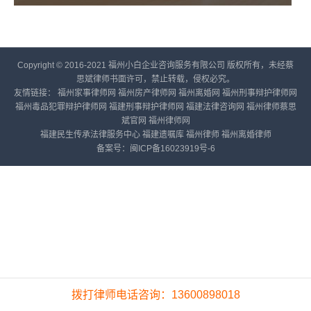
Copyright © 2016-2021 福州小白企业咨询服务有限公司 版权所有，未经蔡
思斌律师书面许可，禁止转载，侵权必究。
友情链接：
福州家事律师网
福州房产律师网
福州离婚网
福州刑事辩护律师网
福州毒品犯罪辩护律师网
福建刑事辩护律师网
福建法律咨询网
福州律师蔡思
斌官网
福州律师网
福建民生传承法律服务中心
福建遗嘱库
福州律师
福州离婚律师
备案号：
闽ICP备16023919号-6
拨打律师电话咨询：13600898018