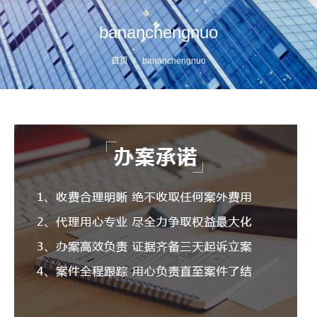
bananchengnuo
您的位置：
首页
bananchengnuo