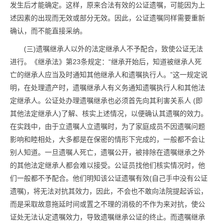
发生后才能确定。这样，原来合法有效的公证遗嘱，可能因为上
述因素的出现而无效或部分无效。因此，公证遗嘱同样需要重新
确认，而不能直接采纳。
(三)遗嘱继承人以外的法定继承人不予配合，致使公证无法
进行。《继承法》第23条规定：“继承开始后，知道被继承人死
亡的继承人应当及时通知其他继承人和遗嘱执行人。”这一规定说
明，在处理遗产时，遗嘱继承人有义务通知遗嘱执行人和其他法
定继承人。公证处办理遗嘱继承也必须首先向其利害关系人 (即
其他法定继承人)了解、核实上述情况，以便确认其遗嘱的效力。
在实践中，由于立遗嘱人立遗嘱时，为了家庭成员不因遗嘱问题
影响和睦相处，大多都是在保密的情形下完成的，一般都不会让
别人知道。一旦遗嘱人死亡，遗嘱公开，被排除在遗嘱继承之外
的其他法定继承人都会难以接受。公证员找他们核实情况时，他
们一般都不予配合。他们明知该公证遗嘱有效(自己手中没有公证
遗嘱)，将无法对抗其效力，因此，不会也不敢向法院提起诉讼，
而是采取故意拖延时间或置之不理的消极的不作为来对抗，使公
证处无法认定遗嘱效力，导致遗嘱继承公证的终止。而遗嘱继承