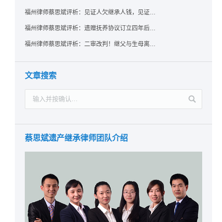
福州律师蔡思斌评析：见证人欠继承人钱，见证遗嘱还有效吗？
福州律师蔡思斌评析：遗赠抚养协议订立四年后丧失民事行为能力，协议有效吗？
福州律师蔡思斌评析：二审改判！继父与生母离婚后，曾受其抚养的继子女是否仍享有继承权？
文章搜索
蔡思斌遗产继承律师团队介绍