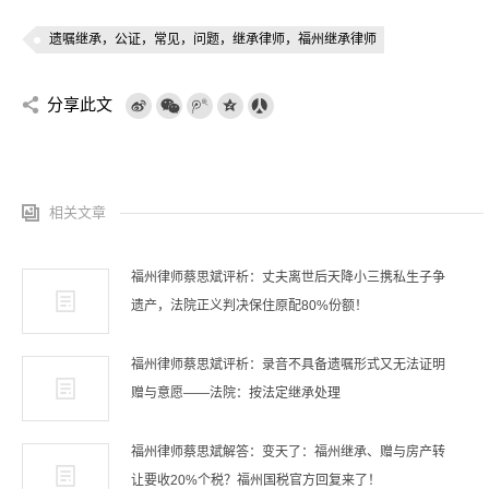
遗嘱继承，公证，常见，问题，继承律师，福州继承律师
分享此文
相关文章
福州律师蔡思斌评析：丈夫离世后天降小三携私生子争
遗产，法院正义判决保住原配80%份额！
福州律师蔡思斌评析：录音不具备遗嘱形式又无法证明
赠与意愿——法院：按法定继承处理
福州律师蔡思斌解答：变天了：福州继承、赠与房产转
让要收20%个税？福州国税官方回复来了！