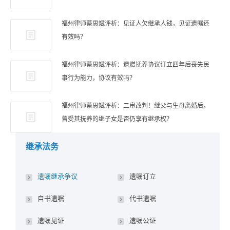
福州律师蔡思斌评析：见证人欠继承人钱，见证遗嘱还
有效吗？
福州律师蔡思斌评析：遗赠抚养协议订立四年后丧失民
事行为能力，协议有效吗？
福州律师蔡思斌评析：二审改判！继父与生母离婚后，
曾受其抚养的继子女是否仍享有继承权？
继承法务
遗嘱继承争议
遗嘱订立
自书遗嘱
代书遗嘱
遗嘱见证
遗嘱公证