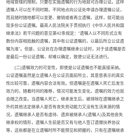
地域管辖的限制，只要在实施遗嘱的行为地就可办理公证。这样
遗嘱人可以在不同时期，不同地点向公证处申请办理遗嘱公证，
而且随时随地都可以变更、撤销或者再立遗嘱，这样，就可能出
现多份公证遗嘱。最高人民法院关于贯彻执行《中华人民共和国
继承法》若干问题的意见第42条规定：“遗嘱人以不同形式立有
数份内容相抵触的遗嘱，其中有公证遗嘱的，以最后所立公证遗
嘱为准”。但是，公证处在办理遗嘱继承公证时，对于该遗嘱是否
是最后一份公证遗嘱，却难以确定，致使公证无法进行。
(二)遗嘱效力的可变性，即使是公证遗嘱也不能直接采纳。
公证遗嘱虽然是立遗嘱人在公证员面前所立，其意思表示的真实
性比较可靠，遗嘱内容合法有效。但遗嘱是在遗嘱人死亡后发生
效力的，随着时间的推移，情况可能发生变化，遗嘱的效力也就
会随之改变。当遗嘱人死亡，继承发生后，被排除在遗嘱继承之
外的其他法定继承人是否有丧失劳动能力又没有生活来源的情
况，遗嘱继承人是否有虐待、遗弃被继承人(遗嘱人)及其他丧失
继承权的情形，遗嘱人生前是否又有与他人签订遗赠扶养协议
等，这些都是在立遗嘱时所不能预见和把握的，只有在遗嘱继承