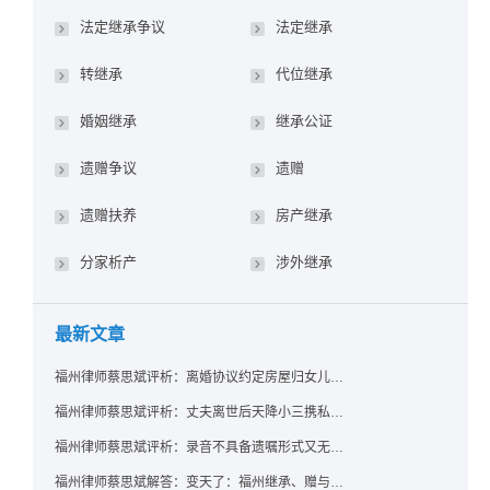
法定继承争议
法定继承
转继承
代位继承
婚姻继承
继承公证
遗赠争议
遗赠
遗赠扶养
房产继承
分家析产
涉外继承
最新文章
福州律师蔡思斌评析：离婚协议约定房屋归女儿所有，父亲去世后继母能否拒绝过户？
福州律师蔡思斌评析：丈夫离世后天降小三携私生子争遗产，法院正义判决保住原配80%份额！
福州律师蔡思斌评析：录音不具备遗嘱形式又无法证明赠与意愿——法院：按法定继承处理
福州律师蔡思斌解答：变天了：福州继承、赠与房产转让要收20%个税？福州国税官方回复来了！