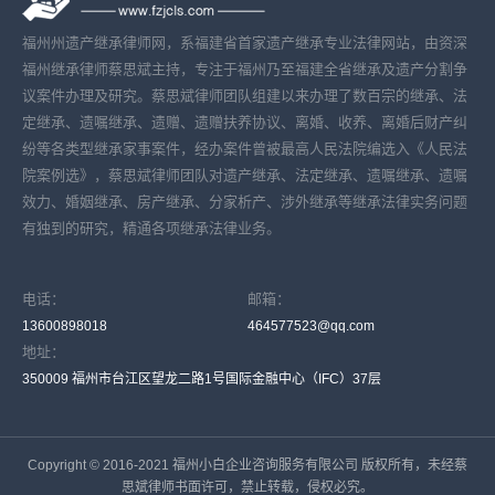
福州州遗产继承律师网，系福建省首家遗产继承专业法律网站，由资深
福州继承律师蔡思斌主持，专注于福州乃至福建全省继承及遗产分割争
议案件办理及研究。蔡思斌律师团队组建以来办理了数百宗的继承、法
定继承、遗嘱继承、遗赠、遗赠扶养协议、离婚、收养、离婚后财产纠
纷等各类型继承家事案件，经办案件曾被最高人民法院编选入《人民法
院案例选》，蔡思斌律师团队对遗产继承、法定继承、遗嘱继承、遗嘱
效力、婚姻继承、房产继承、分家析产、涉外继承等继承法律实务问题
有独到的研究，精通各项继承法律业务。
电话：
邮箱：
13600898018
464577523@qq.com
地址：
350009 福州市台江区望龙二路1号国际金融中心（IFC）37层
Copyright © 2016-2021 福州小白企业咨询服务有限公司 版权所有，未经蔡
思斌律师书面许可，禁止转载，侵权必究。