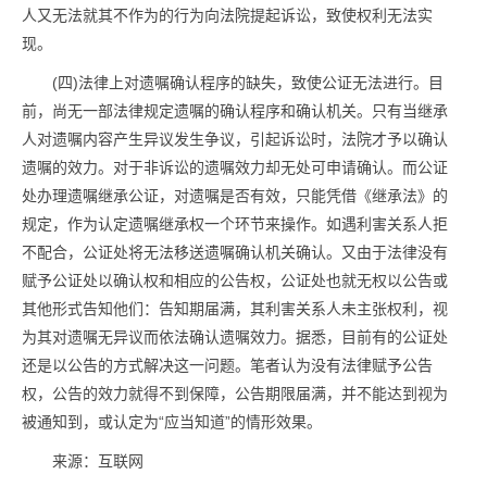
人又无法就其不作为的行为向法院提起诉讼，致使权利无法实
现。
(四)法律上对遗嘱确认程序的缺失，致使公证无法进行。目
前，尚无一部法律规定遗嘱的确认程序和确认机关。只有当继承
人对遗嘱内容产生异议发生争议，引起诉讼时，法院才予以确认
遗嘱的效力。对于非诉讼的遗嘱效力却无处可申请确认。而公证
处办理遗嘱继承公证，对遗嘱是否有效，只能凭借《继承法》的
规定，作为认定遗嘱继承权一个环节来操作。如遇利害关系人拒
不配合，公证处将无法移送遗嘱确认机关确认。又由于法律没有
赋予公证处以确认权和相应的公告权，公证处也就无权以公告或
其他形式告知他们：告知期届满，其利害关系人未主张权利，视
为其对遗嘱无异议而依法确认遗嘱效力。据悉，目前有的公证处
还是以公告的方式解决这一问题。笔者认为没有法律赋予公告
权，公告的效力就得不到保障，公告期限届满，并不能达到视为
被通知到，或认定为“应当知道”的情形效果。
来源：互联网