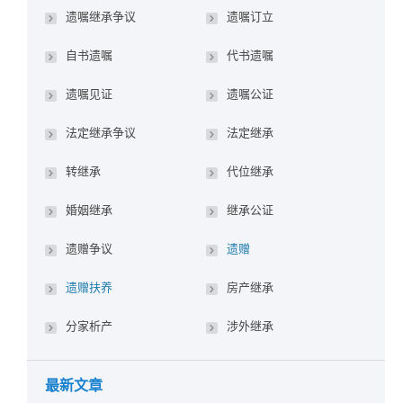
遗嘱继承争议
遗嘱订立
自书遗嘱
代书遗嘱
遗嘱见证
遗嘱公证
法定继承争议
法定继承
转继承
代位继承
婚姻继承
继承公证
遗赠争议
遗赠
遗赠扶养
房产继承
分家析产
涉外继承
最新文章