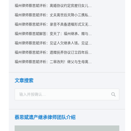
福州律师蔡思斌评析：离婚协议约定房屋归女儿所有，父亲去世后继母能否拒绝过户？
福州律师蔡思斌评析：丈夫离世后天降小三携私生子争遗产，法院正义判决保住原配80%份额！
福州律师蔡思斌评析：录音不具备遗嘱形式又无法证明赠与意愿——法院：按法定继承处理
福州律师蔡思斌解答：变天了：福州继承、赠与房产转让要收20%个税？福州国税官方回复来了！
福州律师蔡思斌评析：见证人欠继承人钱，见证遗嘱还有效吗？
福州律师蔡思斌评析：遗赠抚养协议订立四年后丧失民事行为能力，协议有效吗？
福州律师蔡思斌评析：二审改判！继父与生母离婚后，曾受其抚养的继子女是否仍享有继承权？
文章搜索
蔡思斌遗产继承律师团队介绍