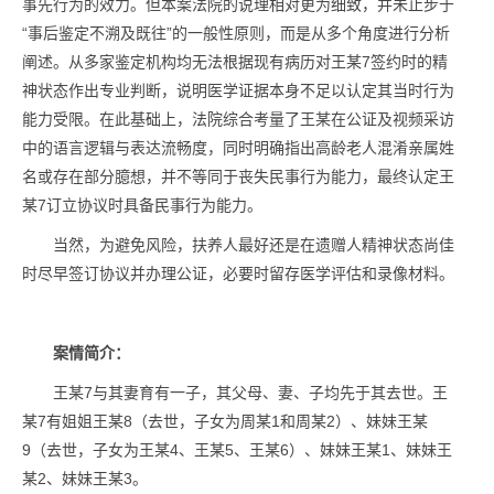
事先行为的效力。但本案法院的说理相对更为细致，并未止步于
“事后鉴定不溯及既往”的一般性原则，而是从多个角度进行分析
阐述。从多家鉴定机构均无法根据现有病历对王某7签约时的精
神状态作出专业判断，说明医学证据本身不足以认定其当时行为
能力受限。在此基础上，法院综合考量了王某在公证及视频采访
中的语言逻辑与表达流畅度，同时明确指出高龄老人混淆亲属姓
名或存在部分臆想，并不等同于丧失民事行为能力，最终认定王
某7订立协议时具备民事行为能力。
当然，为避免风险，扶养人最好还是在遗赠人精神状态尚佳
时尽早签订协议并办理公证，必要时留存医学评估和录像材料。
案情简介：
王某7与其妻育有一子，其父母、妻、子均先于其去世。王
某7有姐姐王某8（去世，子女为周某1和周某2）、妹妹王某
9（去世，子女为王某4、王某5、王某6）、妹妹王某1、妹妹王
某2、妹妹王某3。