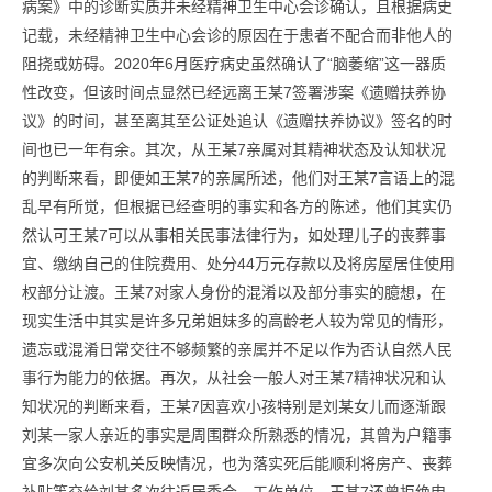
病案》中的诊断实质并未经精神卫生中心会诊确认，且根据病史
记载，未经精神卫生中心会诊的原因在于患者不配合而非他人的
阻挠或妨碍。2020年6月医疗病史虽然确认了“脑萎缩”这一器质
性改变，但该时间点显然已经远离王某7签署涉案《遗赠扶养协
议》的时间，甚至离其至公证处追认《遗赠扶养协议》签名的时
间也已一年有余。其次，从王某7亲属对其精神状态及认知状况
的判断来看，即便如王某7的亲属所述，他们对王某7言语上的混
乱早有所觉，但根据已经查明的事实和各方的陈述，他们其实仍
然认可王某7可以从事相关民事法律行为，如处理儿子的丧葬事
宜、缴纳自己的住院费用、处分44万元存款以及将房屋居住使用
权部分让渡。王某7对家人身份的混淆以及部分事实的臆想，在
现实生活中其实是许多兄弟姐妹多的高龄老人较为常见的情形，
遗忘或混淆日常交往不够频繁的亲属并不足以作为否认自然人民
事行为能力的依据。再次，从社会一般人对王某7精神状况和认
知状况的判断来看，王某7因喜欢小孩特别是刘某女儿而逐渐跟
刘某一家人亲近的事实是周围群众所熟悉的情况，其曾为户籍事
宜多次向公安机关反映情况，也为落实死后能顺利将房产、丧葬