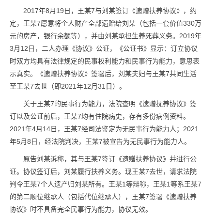
2017年8月19日，王某7与刘某签订《遗赠扶养协议》，约
定，王某7愿意将个人财产全部遗赠给刘某（包括一套价值330万
元的房产，银行余额等），并由刘某承担生养死葬义务。2019年
3月12日，二人办理《协议》公证，《公证书》显示：订立协议
时双方均具有法律规定的民事权利能力和民事行为能力，意思表
示真实。《遗赠扶养协议》签署后，刘某夫妇与王某7共同生活
至王某7去世（即2021年12月31日）。
关于王某7的民事行为能力，法院查明《遗赠抚养协议》签
订以及公证前后，王某7均有住院病史，存有多份病例资料。
2021年4月14日，王某7经司法鉴定为无民事行为能力人；2021
年5月8日，经法院判决，王某7被宣告为无民事行为能力人。
原告刘某诉称，其与王某7签订《遗赠扶养协议》并进行公
证。协议签订后，刘某履行扶养义务。现王某7去世，请求法院
判令王某7个人遗产归刘某所有。王某1等辩称，王某1等系王某7
的第二顺位继承人（包括代位继承人），王某7签署《遗赠扶养
协议》时不具备完全民事行为能力，协议无效。