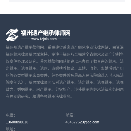
福州州遗产继承律师网，系福建省首家遗产继承专业法律网站，由资深
福州继承律师蔡思斌主持，专注于福州乃至福建全省继承及遗产分割争
议案件办理及研究。蔡思斌律师团队组建以来办理了数百宗的继承、法
定继承、遗嘱继承、遗赠、遗赠扶养协议、离婚、收养、离婚后财产纠
纷等各类型继承家事案件，经办案件曾被最高人民法院编选入《人民法
院案例选》，蔡思斌律师团队对遗产继承、法定继承、遗嘱继承、遗嘱
效力、婚姻继承、房产继承、分家析产、涉外继承等继承法律实务问题
有独到的研究，精通各项继承法律业务。
电话：
邮箱：
13600898018
464577523@qq.com
地址：