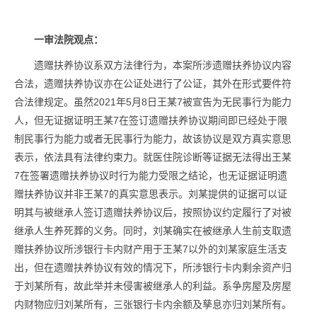
一审法院观点：
遗赠扶养协议系双方法律行为，本案所涉遗赠扶养协议内容
合法，遗赠扶养协议亦在公证处进行了公证，其外在形式要件符
合法律规定。虽然2021年5月8日王某7被宣告为无民事行为能力
人，但无证据证明王某7在签订遗赠扶养协议期间即已经处于限
制民事行为能力或者无民事行为能力，故该协议是双方真实意思
表示，依法具有法律约束力。就医住院诊断等证据无法得出王某
7在签署遗赠扶养协议时行为能力受限之结论，也无证据证明遗
赠扶养协议并非王某7的真实意思表示。刘某提供的证据可以证
明其与被继承人签订遗赠扶养协议后，按照协议约定履行了对被
继承人生养死葬的义务。同时，刘某确实在被继承人生前支取遗
赠扶养协议所涉银行卡内财产用于王某7以外的刘某家庭生活支
出，但在遗赠扶养协议有效的情况下，所涉银行卡内剩余资产归
于刘某所有，故此举并未侵害被继承人的利益。系争房屋及房屋
内财物应归刘某所有，三张银行卡内余额及孳息亦归刘某所有。