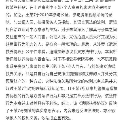
补贴等交给刘某多次往返居委会、工作单位，王某7还曾拒绝申
领某些补贴，在上述事实中王某7个人意思的表达痕迹是明显
的。加之，王某7于2019年参与公证、参与腾讯视频采访的录
制，与公证人员、拍摄采访人员接触，其语言表达的流利、逻辑
的自洽以及对中心意思的坚持，对于未曾深入了解其与亲属之间
交往细节的一般人而言，公证人员、采访拍摄人员未将其视为欠
缺民事行为能力的人，是符合一般常理的。最后，从涉案《遗赠
扶养协议》公平性来看，遗赠扶养协议系双方法律行为，本案所
涉遗赠扶养协议内容合法。对于不接受养老院养老、也不愿意搬
离系争房屋与家属共同生活的王某7老人而言，与刘某建立遗赠
扶养关系，只是其自行为自己安排生前照顾和扶养的人并处分其
死后财产的一种方式，这种法律关系所包含的权利义务关系并未
超过王某7当时的理解和认知范围。且王某7所从事的签署遗赠扶
养协议的行为是双务法律行为并非只是其单方法律行为，该法律
行为本身并未对其具有不利性。综上，该《遗赠扶养协议》反映
了王某7与刘某的真实意思表示，内容未违反法律法规，亦不影
响他人的权利义务，依法成立且有效。