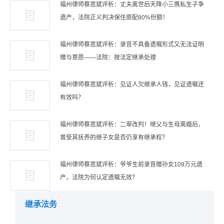
福州律师蔡思斌评析：丈夫离世后天降小三携私生子争
遗产，法院正义判决保住原配80%份额！
福州律师蔡思斌评析：录音不具备遗嘱形式又无法证明
赠与意愿——法院：按法定继承处理
福州律师蔡思斌评析：见证人欠继承人钱，见证遗嘱还
有效吗？
福州律师蔡思斌评析：二审改判！继父与生母离婚后，
曾受其抚养的继子女是否仍享有继承权？
福州律师蔡思斌评析：爷爷生前录音赠孙女109万元遗
产，法院为何认定遗嘱无效？
继承法务