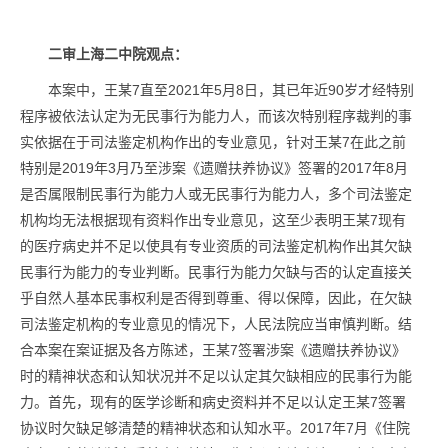
二审上海二中院观点：
本案中，王某7直至2021年5月8日，其已年近90岁才经特别
程序被依法认定为无民事行为能力人，而该次特别程序裁判的事
实依据在于司法鉴定机构作出的专业意见，针对王某7在此之前
特别是2019年3月乃至涉案《遗赠扶养协议》签署的2017年8月
是否属限制民事行为能力人或无民事行为能力人，多个司法鉴定
机构均无法根据现有资料作出专业意见，这至少表明王某7现有
的医疗病史并不足以使具有专业资质的司法鉴定机构作出其欠缺
民事行为能力的专业判断。民事行为能力欠缺与否的认定直接关
乎自然人基本民事权利是否得到尊重、得以保障，因此，在欠缺
司法鉴定机构的专业意见的情况下，人民法院应当审慎判断。结
合本案在案证据及各方陈述，王某7签署涉案《遗赠扶养协议》
时的精神状态和认知状况并不足以认定其欠缺相应的民事行为能
力。首先，现有的医学诊断和病史资料并不足以认定王某7签署
协议时欠缺足够清楚的精神状态和认知水平。2017年7月《住院