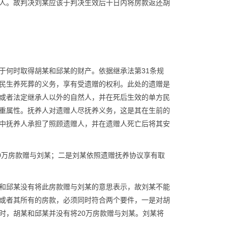
人。故判决刘某应该于判决生效后十日内将房款返还胡
于何时取得胡某和邱某的财产。依据继承法第31条规
民生养死葬的义务，享有受遗赠的权利。此处的遗赠是
或者法定继承人以外的自然人，并在死后生效的单方民
重属性。抚养人对遗赠人尽抚养义务，这是其在生前的
中抚养人承担了照顾遗赠人，并在遗赠人死亡后将其安
0万房款赠与刘某；二是刘某依照遗赠抚养协议享有取
和邱某没有将此房款赠与刘某的意思表示，故刘某不能
或者其所有的房款，必须同时符合两个要件，一是对胡
时，胡某和邱某并没有将20万房款赠与刘某。刘某将