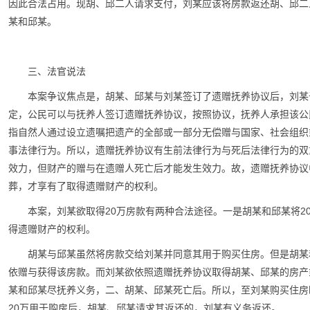
因此合法占用。现胡、邱二人请求支付，刘某应该将房款返还胡、邱二
某和邱某。
三、法官说法
本案争议焦点是，胡某、邱某与刘某签订了遗赠抚养协议后，刘某
定，公民可以与抚养人签订遗赠抚养协议，按照协议，抚养人承担该公
指自然人通过设立遗嘱把遗产的全部或一部分无偿赠与国家、社会组织
事法律行为。所以，遗赠抚养协议有生前法律行为与死后法律行为的双
效力，但财产的赠与在遗赠人死亡后才能发生效力。故，遗赠抚养协议
葬，才享有了取得遗赠财产的权利。
本案，刘某欲取得20万房款有两种合法途径。一是胡某和邱某将2
得遗赠财产的权利。
胡某与邱某虽然将房款交给刘某并同意其用于购买住房。但是胡某
依赠与获得该房款。而刘某欲依照遗赠抚养协议取得胡某、邱某的房产
某和邱某尽抚养义务，二、胡某、邱某死亡后。所以，至刘某购买住房
20万用于购房后，胡某、邱某请求其返还的，刘某有义务返还。