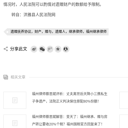
情况时，人民法院可以酌情对遗赠财产的数额给予限制。
转自：洪雅县人民法院网
遗赠抚养协议，财产，赠与，遗赠人，继承律师，福州继承律师
分享此文
相关文章
福州律师蔡思斌评析：丈夫离世后天降小三携私生
子争遗产，法院正义判决保住原配80%份额！
福州律师蔡思斌解答：变天了：福州继承、赠与房
产转让要收20%个税？福州国税官方回复来了！