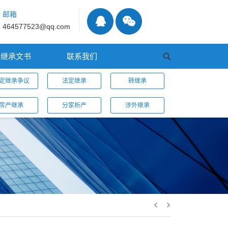
邮箱
464577523@qq.com
继承文书
联系我们
定继承争议
法定继承
转继承
房产继承
分家析产
涉外继承