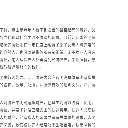
不鲜，缘由是老年人得不到适当的甚至起码的赡养，父
与当代和谐社会主流不协调的现象。目前，我国养老保
赠抚养协议则在一定程度上缓解了无子女老人赡养难的
的自然人，也可以是集体所有制组织。无子女老人可选
协议，老人从扶养人那里得到经济供养，生活照料，最
得取得遗赠财产的权利。
民事行为能力。二、协议内容应该明确具体写出遗赠扶
的名称、数量、处所。并提供有效的证明文件。四、协
人对协议中明确遗赠财产，在其生前可以占有、使用。
协议，并要求补偿已经支出的扶养费用。扶养人必须认
人的财产，经遗赠人的亲属或者有关单位的请求，人民
养义务，致使被扶养人经常处于生活困难，缺乏照料的