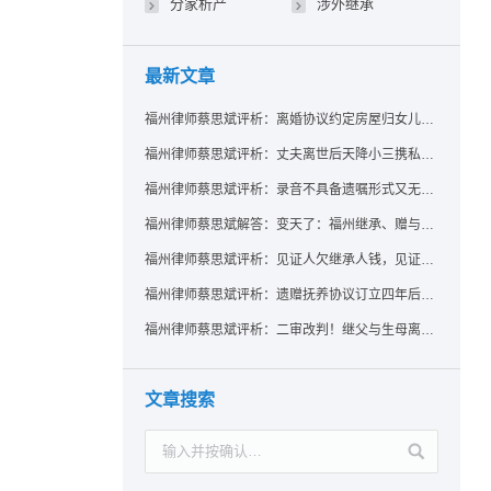
分家析产
涉外继承
最新文章
福州律师蔡思斌评析：离婚协议约定房屋归女儿所有，父亲去世后继母能否拒绝过户？
福州律师蔡思斌评析：丈夫离世后天降小三携私生子争遗产，法院正义判决保住原配80%份额！
福州律师蔡思斌评析：录音不具备遗嘱形式又无法证明赠与意愿——法院：按法定继承处理
福州律师蔡思斌解答：变天了：福州继承、赠与房产转让要收20%个税？福州国税官方回复来了！
福州律师蔡思斌评析：见证人欠继承人钱，见证遗嘱还有效吗？
福州律师蔡思斌评析：遗赠抚养协议订立四年后丧失民事行为能力，协议有效吗？
福州律师蔡思斌评析：二审改判！继父与生母离婚后，曾受其抚养的继子女是否仍享有继承权？
文章搜索