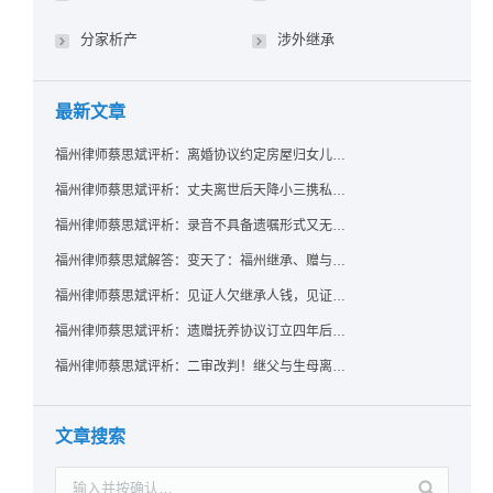
分家析产
涉外继承
最新文章
福州律师蔡思斌评析：离婚协议约定房屋归女儿所有，父亲去世后继母能否拒绝过户？
福州律师蔡思斌评析：丈夫离世后天降小三携私生子争遗产，法院正义判决保住原配80%份额！
福州律师蔡思斌评析：录音不具备遗嘱形式又无法证明赠与意愿——法院：按法定继承处理
福州律师蔡思斌解答：变天了：福州继承、赠与房产转让要收20%个税？福州国税官方回复来了！
福州律师蔡思斌评析：见证人欠继承人钱，见证遗嘱还有效吗？
福州律师蔡思斌评析：遗赠抚养协议订立四年后丧失民事行为能力，协议有效吗？
福州律师蔡思斌评析：二审改判！继父与生母离婚后，曾受其抚养的继子女是否仍享有继承权？
文章搜索