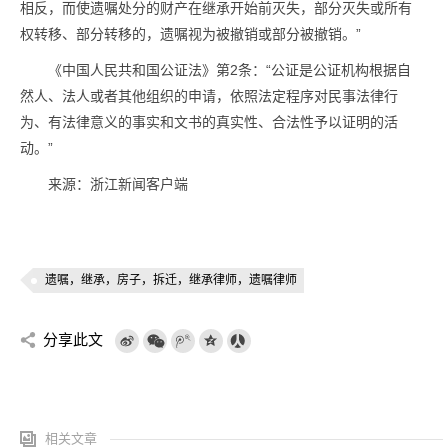
相反，而使遗嘱处分的财产在继承开始前灭失，部分灭失或所有
权转移、部分转移的，遗嘱视为被撤销或部分被撤销。”
《中国人民共和国公证法》第2条：“公证是公证机构根据自
然人、法人或者其他组织的申请，依照法定程序对民事法律行
为、有法律意义的事实和文书的真实性、合法性予以证明的活
动。”
来源：浙江新闻客户端
遗嘱，继承，房子，拆迁，继承律师，遗嘱律师
分享此文
相关文章