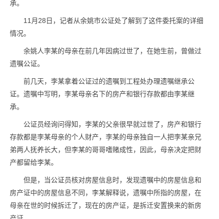
承。
11月28日，记者从余姚市公证处了解到了这件委托案的详细
情况。
余姚人李某的母亲在前几年因病过世了，在她生前，曾做过
遗嘱公证。
前几天，李某拿着公证过的遗嘱到工程处办理遗嘱继承公
证。遗嘱中写明，李某母亲名下的房产和银行存款都由李某继
承。
公证员经询问得知，李某的父亲很早就过世了，房产和银行
存款都是李某母亲的个人财产，李某的母亲独自一人把李某亲兄
弟两人抚养长大，但李某的哥哥嗜赌成性，因此，母亲决定把财
产都留给李某。
但是，当公证员核对房屋信息时，发现遗嘱中的房屋信息和
房产证中的房屋信息不同，李某解释说，遗嘱中所指的房屋，在
母亲在世的时候拆迁了，现在的房产证，是拆迁安置换来的新房
产证。