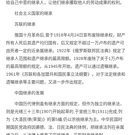
给自己中意的继承人，让他们继承攫取他人的劳动成果的权利。
社会主义国家的继承
苏联的继承
俄国十月革命后,曾于1918年4月24日宣布废除继承权，财产
所有人死后其遗产均归国有，后又规定不超过一万卢布的遗产可
由死者一定的近亲属继承。1922年《俄罗斯联邦民法典》规定了
继承人范围和遗产继承的最高限额。1928年废除了关于1万卢布
的最高限额的规定。从1945年开始，遗产可以通过遗嘱继承。
1961年《苏联和各加盟共和国民事立法纲要》，对于法定继承和
遗嘱继承等主要问题，又进一步作出规定。
中国继承的发展
中国历代律例虽有继承方面的规定，但作为独立的继承法，
则是光绪三十三年(1907)开始起草的,于宣统三年(1911)完成,列
为《大清民律(草案)》的第5编,仍以宗祧继承为主。中华民国时
期国民党政府因袭德、法、日民法典的体例，把继承法列在亲属