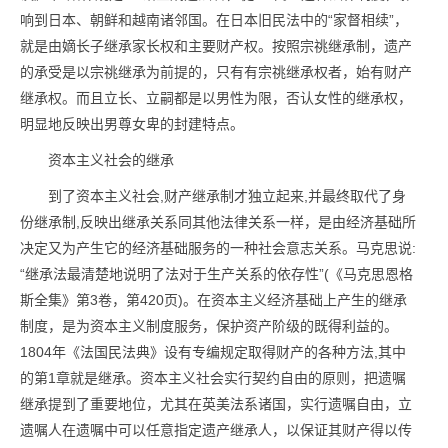
响到日本、朝鲜和越南诸邻国。在日本旧民法中的“家督相续”，
就是由嫡长子继承家长权和主要财产权。按照宗祧继承制，遗产
的承受是以宗祧继承为前提的，只有有宗祧继承权者，始有财产
继承权。而且立长、立嗣都是以男性为限，否认女性的继承权，
明显地反映出男尊女卑的封建特点。
资本主义社会的继承
到了资本主义社会,财产继承制才独立起来,并最终取代了身
份继承制,反映出继承关系同其他法律关系一样，是由经济基础所
决定又为产生它的经济基础服务的一种社会意志关系。马克思说:
“继承法最清楚地说明了法对于生产关系的依存性”(《马克思恩格
斯全集》第3卷，第420页)。在资本主义经济基础上产生的继承
制度，是为资本主义制度服务，保护资产阶级的既得利益的。
1804年《法国民法典》设有专编规定取得财产的各种方法,其中
的第1章就是继承。资本主义社会实行契约自由的原则，把遗嘱
继承提到了重要地位，尤其在英美法系诸国，实行遗嘱自由，立
遗嘱人在遗嘱中可以任意指定遗产继承人，以保证其财产得以传