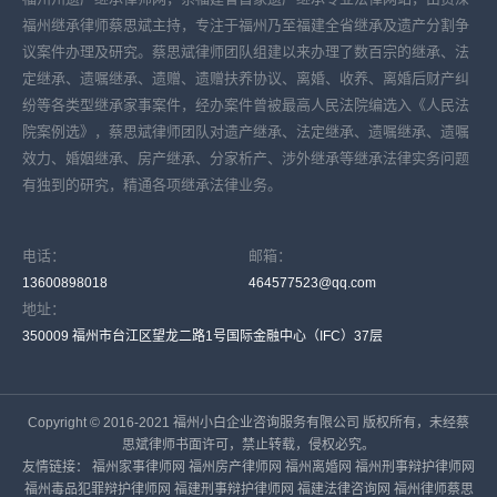
福州继承律师蔡思斌主持，专注于福州乃至福建全省继承及遗产分割争
议案件办理及研究。蔡思斌律师团队组建以来办理了数百宗的继承、法
定继承、遗嘱继承、遗赠、遗赠扶养协议、离婚、收养、离婚后财产纠
纷等各类型继承家事案件，经办案件曾被最高人民法院编选入《人民法
院案例选》，蔡思斌律师团队对遗产继承、法定继承、遗嘱继承、遗嘱
效力、婚姻继承、房产继承、分家析产、涉外继承等继承法律实务问题
有独到的研究，精通各项继承法律业务。
电话：
邮箱：
13600898018
464577523@qq.com
地址：
350009 福州市台江区望龙二路1号国际金融中心（IFC）37层
Copyright © 2016-2021 福州小白企业咨询服务有限公司 版权所有，未经蔡
思斌律师书面许可，禁止转载，侵权必究。
友情链接：
福州家事律师网
福州房产律师网
福州离婚网
福州刑事辩护律师网
福州毒品犯罪辩护律师网
福建刑事辩护律师网
福建法律咨询网
福州律师蔡思