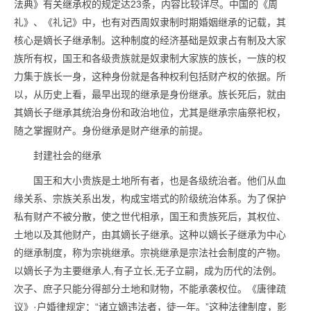
法典》有关继承权的规定达23条，内容比较详尽。中国的《周
礼》、《礼记》中，也有对西周奴隶制时期婚姻继承的记载，其
核心是嫡长子继承制。这种制度的经济基础是奴隶占有制及大家
族所有权，国王和各级贵族就是奴隶制大家族的族长，一族的权
力集于族长一身，这种身份就是各种权利包括财产权的依据。所
以，从历史上看，最早出现的继承是身份继承。族长死后，就由
其嫡长子继承其统治身份和政治地位，尤其是继承宗庙祭祀权，
随之掌握财产。身份继承是财产继承的前提。
封建社会的继承
国王和大小贵族是土地所有者，也是各级统治者。他们从血
缘关系、宗族关系出发，构成宝塔式的阶级统治体系。为了保护
私有财产不被分散，使之世代相承，国王和贵族死后，其权位、
土地以及其他财产，由其嫡长子继承。这种以嫡长子继承为中心
的继承制度，称为宗祧继承。宗祧继承是宗法社会制度的产物。
以嫡长子为主要继承人,有子立长,无子立嗣，成为历代的法例。
次子、庶子只能分得部分土地和财物，不能承袭权位。《唐律疏
议》·户婚律规定：“诸立嫡违法者，徒一年。”这种法律制度，影