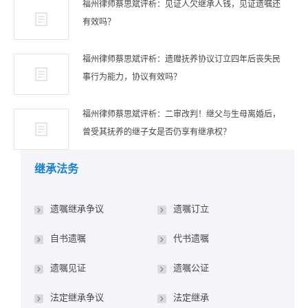
福州律师蔡思斌评析：见证人欠继承人钱，见证遗嘱还
有效吗？
福州律师蔡思斌评析：遗赠抚养协议订立四年后丧失民
事行为能力，协议有效吗？
福州律师蔡思斌评析：二审改判！继父与生母离婚后，
曾受其抚养的继子女是否仍享有继承权？
继承法务
遗嘱继承争议
遗嘱订立
自书遗嘱
代书遗嘱
遗嘱见证
遗嘱公证
法定继承争议
法定继承