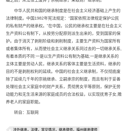
编之后，从法律上废弃了宗祧继承，采取财产继承制。
中华人民共和国的继承制度是在社会主义经济基础上产生的
法律制度。中国1982年宪法规定：“国家依照法律规定保护公民
的私有财产的继承权。”在中国，公民的继承权主要是在社会主义
生产资料公有制下，从按劳分配原则派生出来的，受到国家的保
护。由于消灭了剥削阶级和剥削制度，主要生产资料为国家所有
或者集体所有，从而使社会主义继承关系同过去的一切继承关系,
有着本质的不同:一是以生产资料公有制为基础;一是继承关系的
主体主要是劳动人民，继承关系的客体主要是生活资料，继承的
目的不是剥削权利的延续。中国的社会主义继承制，不仅彻底废
除了延续几千年的宗祧继承、立嗣承宗的制度，而且有利于妥善
处理社会主义家庭中的财产关系，贯彻男女平等原则，保护无劳
动能力和无生活来源的家庭成员的合法权益，以实现抚育子女,赡
养老人的家庭职能。
转自：互联网
涉外继承，法律，常见情况，继承律师，福州继承律师