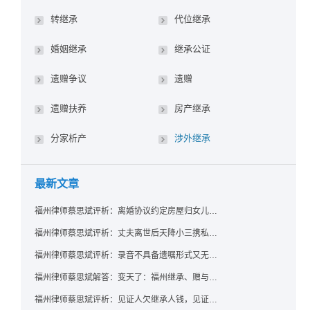
转继承
代位继承
婚姻继承
继承公证
遗赠争议
遗赠
遗赠扶养
房产继承
分家析产
涉外继承
最新文章
福州律师蔡思斌评析：离婚协议约定房屋归女儿所有，父亲去世后继母能否拒绝过户？
福州律师蔡思斌评析：丈夫离世后天降小三携私生子争遗产，法院正义判决保住原配80%份额！
福州律师蔡思斌评析：录音不具备遗嘱形式又无法证明赠与意愿——法院：按法定继承处理
福州律师蔡思斌解答：变天了：福州继承、赠与房产转让要收20%个税？福州国税官方回复来了！
福州律师蔡思斌评析：见证人欠继承人钱，见证遗嘱还有效吗？