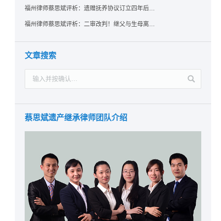
福州律师蔡思斌评析：遗赠抚养协议订立四年后丧失民事行为能力，协议有效吗？
福州律师蔡思斌评析：二审改判！继父与生母离婚后，曾受其抚养的继子女是否仍享有继承权？
文章搜索
蔡思斌遗产继承律师团队介绍