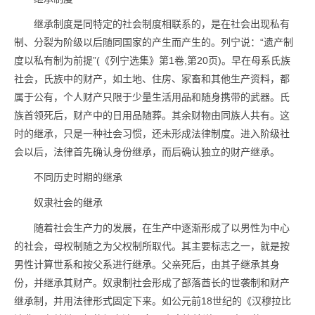
继承制度是同特定的社会制度相联系的，是在社会出现私有
制、分裂为阶级以后随同国家的产生而产生的。列宁说：“遗产制
度以私有制为前提”(《列宁选集》第1卷,第20页)。早在母系氏族
社会，氏族中的财产，如土地、住房、家畜和其他生产资料，都
属于公有，个人财产只限于少量生活用品和随身携带的武器。氏
族首领死后，财产中的日用品随葬。其余财物由同族人共有。这
时的继承，只是一种社会习惯，还未形成法律制度。进入阶级社
会以后，法律首先确认身份继承，而后确认独立的财产继承。
不同历史时期的继承
奴隶社会的继承
随着社会生产力的发展，在生产中逐渐形成了以男性为中心
的社会，母权制随之为父权制所取代。其主要标志之一，就是按
男性计算世系和按父系进行继承。父亲死后，由其子继承其身
份，并继承其财产。奴隶制社会形成了部落酋长的世袭制和财产
继承制，并用法律形式固定下来。如公元前18世纪的《汉穆拉比