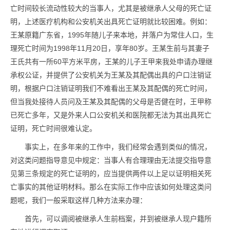
亡时间较长流动性较大的当事人，尤其是被继承人父母的死亡证
明，上述医疗机构和公安机关出具死亡证明就比较困难。例如：
王某原籍广东省，1995年随儿子来本地，并落户为常住人口，生
理死亡时间为1998年11月20日，享年80岁。王某生前与其妻子
王氏共有一所60平方米平房，王某的儿子王甲来我处申请办理继
承权公证，并提供了公安机关为王某及其配偶出具的户口注销证
明，根据户口注销证明我们不难看出王某及其配偶的死亡时间，
但当我处接待人员问及王某及其配偶的父母是否健在时，王甲称
已死亡多年，又是外来人口公安机关和医院都无法为其出具死亡
证明，死亡时间很难认定。
事实上，在多年来的工作中，我们经常会遇到类似的情况，
对这类问题指导意见中规定：当事人有合理理由无法提交指导意
见第三条规定的死亡证明的，应当提供两件以上足以证明相关死
亡事实的其他证明材料。那么在实际工作中应该如何处理这类问
题呢，我们一般采取这样几种方法来办理：
首先，可以调阅被继承人生前档案，并到被继承人现户籍所