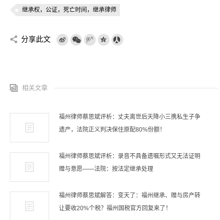
继承权，公证，死亡时间，继承律师
分享此文
相关文章
福州律师蔡思斌评析：丈夫离世后天降小三携私生子争
遗产，法院正义判决保住原配80%份额！
福州律师蔡思斌评析：录音不具备遗嘱形式又无法证明
赠与意愿——法院：按法定继承处理
福州律师蔡思斌解答：变天了：福州继承、赠与房产转
让要收20%个税？福州国税官方回复来了！