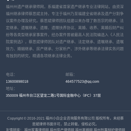
福州州遗产继承律师网，系福建省首家遗产继承专业法律网站，由资深
福州继承律师蔡思斌主持，专注于福州乃至福建全省继承及遗产分割争
议案件办理及研究。蔡思斌律师团队组建以来办理了数百宗的继承、法
定继承、遗嘱继承、遗赠、遗赠扶养协议、离婚、收养、离婚后财产纠
纷等各类型继承家事案件，经办案件曾被最高人民法院编选入《人民法
院案例选》，蔡思斌律师团队对遗产继承、法定继承、遗嘱继承、遗嘱
效力、婚姻继承、房产继承、分家析产、涉外继承等继承法律实务问题
有独到的研究，精通各项继承法律业务。
电话：
邮箱：
13600898018
464577523@qq.com
地址：
350009 福州市台江区望龙二路1号国际金融中心（IFC）37层
Copyright © 2016-2021 福州小白企业咨询服务有限公司 版权所有，未经蔡
思斌律师书面许可，禁止转载，侵权必究。
友情链接：
福州家事律师网
福州房产律师网
福州离婚网
福州刑事辩护律师网