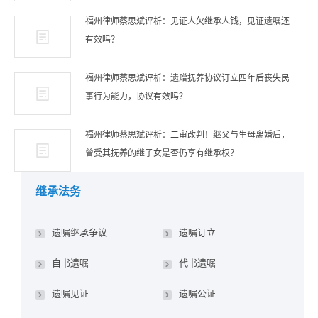
福州律师蔡思斌评析：见证人欠继承人钱，见证遗嘱还
有效吗？
福州律师蔡思斌评析：遗赠抚养协议订立四年后丧失民
事行为能力，协议有效吗？
福州律师蔡思斌评析：二审改判！继父与生母离婚后，
曾受其抚养的继子女是否仍享有继承权？
继承法务
遗嘱继承争议
遗嘱订立
自书遗嘱
代书遗嘱
遗嘱见证
遗嘱公证