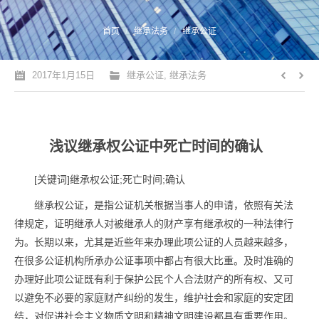
您的位置：
首页
继承法务
继承公证
2017年1月15日
继承公证
,
继承法务
浅议继承权公证中死亡时间的确认
[关键词]继承权公证;死亡时间;确认
继承权公证，是指公证机关根据当事人的申请，依照有关法
律规定，证明继承人对被继承人的财产享有继承权的一种法律行
为。长期以来，尤其是近些年来办理此项公证的人员越来越多，
在很多公证机构所承办公证事项中都占有很大比重。及时准确的
办理好此项公证既有利于保护公民个人合法财产的所有权、又可
以避免不必要的家庭财产纠纷的发生，维护社会和家庭的安定团
结，对促进社会主义物质文明和精神文明建设都具有重要作用。