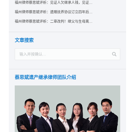
福州律师蔡思斌评析：见证人欠继承人钱，见证遗嘱还有效吗？
福州律师蔡思斌评析：遗赠抚养协议订立四年后丧失民事行为能力，协议有效吗？
福州律师蔡思斌评析：二审改判！继父与生母离婚后，曾受其抚养的继子女是否仍享有继承权？
文章搜索
蔡思斌遗产继承律师团队介绍