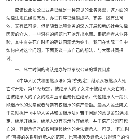
应该说此项公证业务已经是一种常见的业务类型，这方面的
法律法规已经很完备，办证程序已经很成熟、完善，既有法可
依，又有章可循，但是随着此项业务的深入开展和新的社会法律
因素的介入，一些潜在的问题也开始浮出水面。根据笔者从业经
验，其中有关死亡时间的确认问题尤为突出。我们在实际工作中
如何应对这个问题，下面我谈一点自己的想法，与大家共同探
讨。
一、死亡时间的确认是办好继承权公证的重要因素
《中华人民共和国继承法》第2条规定：继承从被继承人死
亡时开始。第11条规定，被继承人的子女先于被继承人死亡的，
由被继承人的子女的晚辈直系血亲代位继承。代位继承人一般只
能继承他的父亲或者母亲有权继承的遗产份额。最高人民法院关
于贯彻执行《中华人民共和国继承法》若干问题的意见第52条规
定，继承开始后，继承人没有表示放弃继承，并于遗产分割前死
亡的，其继承遗产的权利转移给他的合法继承人。可见，“死亡时
间”直接的关系到继承人的范围，也直接涉及继承人分得遗产的份