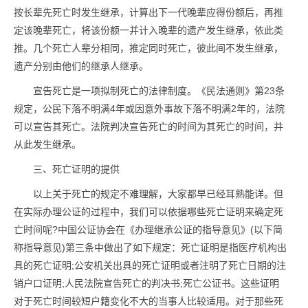
按长辈先死亡时发生继承，计算出下一代晚辈应得份额后，再推
定该晚辈死亡，将该份额一并计入晚辈的遗产发生继承，依此类
推。几个死亡人辈分相同，推定同时死亡，彼此间不发生继承，
遗产分别由他们的继承人继承。
宣告死亡是一项拟制死亡的法律制度。《民法通则》第23条
规定，公民下落不明满4年或因意外事故下落不明满2年的，法院
可以宣告其死亡。法院判决宣告死亡的时间为其死亡的时间，并
从此发生继承。
三、死亡证明的提供
以上关于死亡的规定不难理解，大家都早已经耳熟能详。但
在实际办理公证的过程中，我们可以依据哪些死亡证明来确定死
亡时间呢?中国公证协会在《办理继承公证的指导意见》(以下简
称指导意见)第三条中做出了如下规定：死亡证明是指医疗机构出
具的死亡证明;公安机关出具的死亡证明或者注明了死亡日期的注
销户口证明;人民法院宣告死亡的判决书;死亡公证书。这些证明
对于死亡时间较短户籍变化不大的当事人比较适用。对于那些死