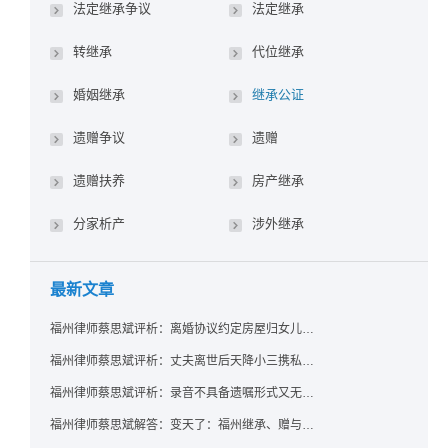
法定继承争议
法定继承
转继承
代位继承
婚姻继承
继承公证
遗赠争议
遗赠
遗赠扶养
房产继承
分家析产
涉外继承
最新文章
福州律师蔡思斌评析：离婚协议约定房屋归女儿所有，父亲去世后继母能否拒绝过户？
福州律师蔡思斌评析：丈夫离世后天降小三携私生子争遗产，法院正义判决保住原配80%份额！
福州律师蔡思斌评析：录音不具备遗嘱形式又无法证明赠与意愿——法院：按法定继承处理
福州律师蔡思斌解答：变天了：福州继承、赠与房产转让要收20%个税？福州国税官方回复来了！