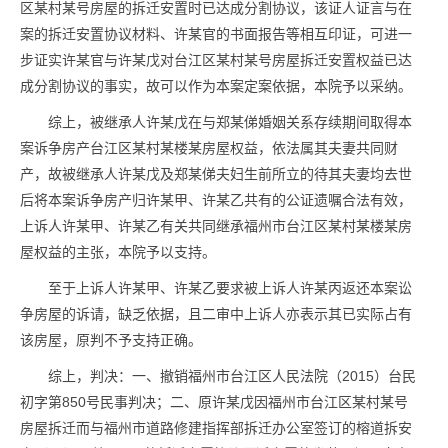
区某村某号房屋的拆迁安置时已达成分割协议，该证人证言与在
案的拆迁安置协议材料、许某官的书面报告等相互印证，可进一
步证实许某官与许某戊对台江区某村某号房屋拆迁安置权益已达
成分割协议的事实，故可以作为本案定案依据，本院予以采纳。
综上，被继承人许某戊在与郑某俤婚姻关系存续期间取得本
案诉争房产台江区某村某楼某房屋权益，依法属其夫妻共同财
产，故被继承人许某戊及郑某俤夫妇生前所立的待其夫妻均去世
后将本案诉争房产归许某甲、许某乙共有的公证遗嘱合法有效，
上诉人许某甲、许某乙有关共同继承福州市台江区某村某楼某房
屋权益的主张，本院予以支持。
至于上诉人许某甲、许某乙要求被上诉人许某丙返还本案讼
争房屋的诉请，缺乏依据，且二审中上诉人亦表示其已实际占有
该房屋，原判不予支持正确。
综上，判决：一、撤销福州市台江区人民法院（2015）台民
初字第850号民事判决；二、原许某戊因福州市台江区某村某号
房屋拆迁而与福州市道路修建指挥部拆迁办公室签订的榕道拆安