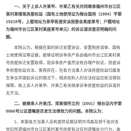
一、关于上诉人许某甲、许某乙有关共同继承福州市台江区
某村某楼某房屋权益（国有土地使用证为榕台国用（1994）字第
15218号，上载地址为茶亭街道安淡居委会某座某号；户籍地址
为福州市台江区某村某座某号单元）的诉讼请求是否明确的问
题。
本院认为，根据在案的拆迁安置协议、安置购房清单、国有
土地使用证等证据，能够证明诉争房产系由福州市台江区某村某
号房屋拆迁安置取得，现诉争房产虽然没有办理产权证，但是诉
争房屋权益合法、客观存在，在各方当事人对该房屋权益归属发
生争议并提起诉讼的情况下，相关权利人的合法权益应依法得到
保障，故上诉人许某甲、许某乙有关继承诉争房屋权益的诉请并
无不当。
二、被继承人许某戊、郑某俤所立的（2001）榕台证内字第
0066号公证遗嘱是否发生法律效力的问题。本院认为：
1、本案各方当事人没有提供证据证明许鸿森及郑千金对去
世后所遗福州市台江区某村某号房屋有过任何遗嘱处分行为，故