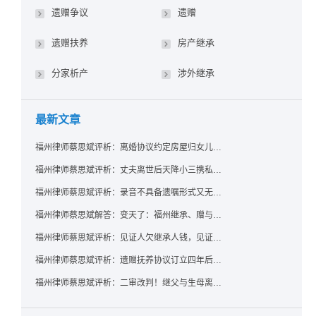
遗赠争议
遗赠
遗赠扶养
房产继承
分家析产
涉外继承
最新文章
福州律师蔡思斌评析：离婚协议约定房屋归女儿所有，父亲去世后继母能否拒绝过户？
福州律师蔡思斌评析：丈夫离世后天降小三携私生子争遗产，法院正义判决保住原配80%份额！
福州律师蔡思斌评析：录音不具备遗嘱形式又无法证明赠与意愿——法院：按法定继承处理
福州律师蔡思斌解答：变天了：福州继承、赠与房产转让要收20%个税？福州国税官方回复来了！
福州律师蔡思斌评析：见证人欠继承人钱，见证遗嘱还有效吗？
福州律师蔡思斌评析：遗赠抚养协议订立四年后丧失民事行为能力，协议有效吗？
福州律师蔡思斌评析：二审改判！继父与生母离婚后，曾受其抚养的继子女是否仍享有继承权？