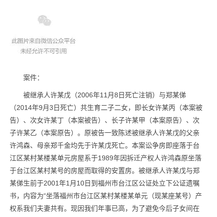
案件：
被继承人许某戊（2006年11月8日死亡注销）与郑某俤
（2014年9月3日死亡）共生育二子二女，即长女许某丙（本案被
告）、次女许某丁（本案被告）、长子许某甲（本案原告）、次
子许某乙（本案原告）。原被告一致陈述被继承人许某戊的父亲
许鸿森、母亲郑千金均先于许某戊死亡。本案讼争房即座落于台
江区某村某楼某单元房屋系于1989年因拆迁产权人许鸿森原坐落
于台江区某村某号的房屋而取得的安置房。被继承人许某戊与郑
某俤生前于2001年1月10日到福州市台江区公证处立下公证遗嘱
书，内容为“坐落福州市台江区某村某楼某单元（现某座某号）产
权系我们夫妻共有。现因我们年事已高，为了避免今后子女间在