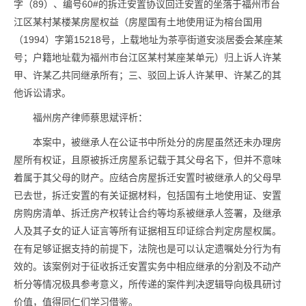
字（89）、编号60#的拆迁安置协议回迁安置的坐落于福州市台
江区某村某楼某房屋权益（房屋国有土地使用证为榕台国用
（1994）字第15218号，上载地址为茶亭街道安淡居委会某座某
号；户籍地址载为福州市台江区某村某座某单元）归上诉人许某
甲、许某乙共同继承所有；三、驳回上诉人许某甲、许某乙的其
他诉讼请求。
福州房产律师蔡思斌评析：
本案中，被继承人在公证书中所处分的房屋虽然还未办理房
屋所有权证，且原被拆迁房屋系记载于其父母名下，但并不意味
着属于其父母的财产。应结合房屋拆迁安置时被继承人的父母早
已去世，拆迁安置的有关证据材料，包括国有土地使用证、安置
房购房清单、拆迁房产权转让合约等均系被继承人签署，及继承
人及其子女的证人证言等所有证据相互印证综合判定房屋权属。
在有足够证据支持的前提下，法院也是可以认定遗嘱处分行为有
效的。该案例对于征收拆迁安置实务中相应继承的分割及不动产
析分等情况极具参考意义，所传递的案件判决逻辑导向极具研讨
价值，值得同仁们学习借鉴。