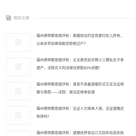
相关文章
福州律师蔡思斌评析：离婚协议约定房屋归女儿所有，
父亲去世后继母能否拒绝过户？
福州律师蔡思斌评析：丈夫离世后天降小三携私生子争
遗产，法院正义判决保住原配80%份额！
福州律师蔡思斌评析：录音不具备遗嘱形式又无法证明
赠与意愿——法院：按法定继承处理
福州律师蔡思斌评析：见证人欠继承人钱，见证遗嘱还
有效吗？
福州律师蔡思斌评析：遗赠抚养协议订立四年后丧失民