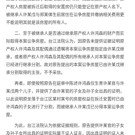
产权人房屋被拆迁后取得的安置房仍只能登记在原产权人名下。
被继承人许某戊与郑某俤生前居住在讼争房屋并缴纳相关费用更
不能说明其就是该房屋的所有人。
二、至于被继承人是否通过继承原产权人许鸿森的财产而实
际取得本案讼争房屋。台江法院认为，因原告未提供证据证明原
产权人许鸿森及其配偶通过遗嘱将本案讼争房屋指定由许某戊继
承，或者原产权人许鸿森及其配偶的所有继承人对本案讼争房屋
已经进行继承分割，故对原告提出的本案讼争房屋已由许某戊继
承分割取得的主张，不予采信。
再者，即使按照原告在庭审中陈述许鸿森仅生育许某官与许
某戊两个儿子，并提供了由许某官的子女及孙子女出具的证明，
以此说明原坐落于台江区某村某号的房屋权益在拆迁安置时已由
许鸿森的子女进行了分割，而被继承人许某戊已分得本案讼争房
屋。
为此，台江法院认为依据证据规则，原告提供许某官的子女
及孙子女所出具的证明实际属于证人证言，因出具证明的证人未