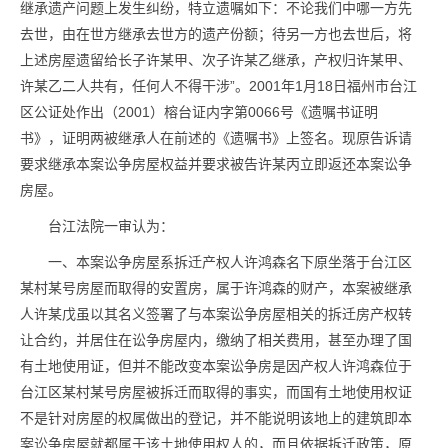
继承遗产问题上发生纠纷，特立遗嘱如下：不论我们中哪一方先
去世，由在世方继承去世方的遗产份额；待另一方也去世后，将
上述房屋遗留给长子许某甲、次子许某乙继承，产权归许某甲、
许某乙二人共有，任何人不得干涉”。2001年1月18日福州市台江
区公证处作出（2001）榕台证内字第0066号《遗嘱书证明
书》，证明两被继承人在前述的《遗嘱书》上签名。现原告诉请
要求继承本案讼争房屋权益并要求被告许某丙立即返还本案讼争
房屋。
台江法院一审认为：
一、本案讼争房屋系拆迁产权人许鸿森名下原坐落于台江区
某村某号房屋而取得的安置房，属于许鸿森的财产，本案被继承
人许某戊虽以其名义签署了与本案讼争房屋相关的拆迁房产权转
让合约，并居住在讼争房屋内，缴纳了相关费用，甚至办理了国
有土地使用证，但并不能改变本案讼争房是因产权人许鸿森位于
台江区某村某号房屋被拆迁而取得的事实，而国有土地使用权证
不是针对房屋的权属做出的登记，并不能说明该地上的建筑即本
案讼争房屋就都属于该土地使用权人的，而且依据拆迁政策，原