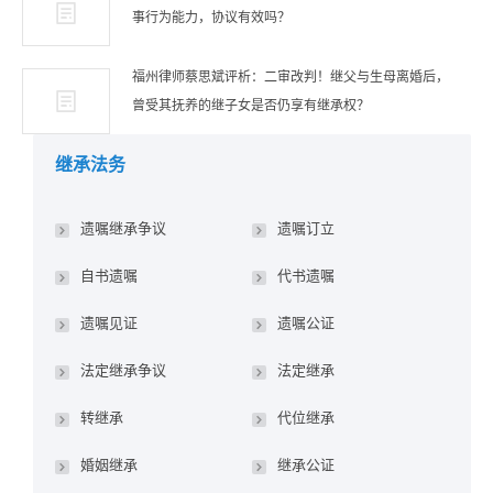
事行为能力，协议有效吗？
福州律师蔡思斌评析：二审改判！继父与生母离婚后，
曾受其抚养的继子女是否仍享有继承权？
继承法务
遗嘱继承争议
遗嘱订立
自书遗嘱
代书遗嘱
遗嘱见证
遗嘱公证
法定继承争议
法定继承
转继承
代位继承
婚姻继承
继承公证