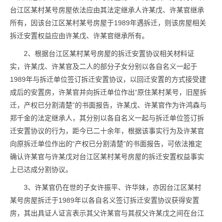
台江区某村某号房屋依法应由其法定继承人许某戊、许某官继承
所有，因该台江区某村某号房屋于1989年遇拆迁，则该房屋相关
拆迁安置权益应由许某戊、许某官继承所有。
2、根据台江区某村某号房屋的拆迁安置协议相关材料证
实，许某戊、许某官及二人的部分子女分别以各自名义一起于
1989年与拆迁单位签订拆迁安置协议，以回迁安置的方式接受建
成后的安置房，许某官并向拆迁单位作出“原住某村某号，旧屋拆
迁，产权已分割清楚”的书面报告，许某戊、许某官作为许鸿森与
郑千金的法定继承人，其分别以各自名义一起与拆迁单位签订拆
迁安置协议的行为，距今已二十余年，根据该事实行为及许某官
向原拆迁单位作出的“产权已分割清楚”的书面报告，可依法推定
确认许某官与许某戊对台江区某村某号房屋的拆迁安置权益事实
上已达成分割协议。
3、许某官仍在世的子女许振平、许华妹，亦因台江区某村
某号房屋拆迁于1989年以各自名义签订拆迁安置协议获得安置
房，其出具证人证言表示其父许某官与其叔父许某戊之间在台江