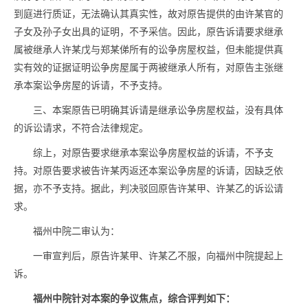
到庭进行质证，无法确认其真实性，故对原告提供的由许某官的
子女及孙子女出具的证明，不予采信。因此，原告诉请要求继承
属被继承人许某戊与郑某俤所有的讼争房屋权益，但未能提供真
实有效的证据证明讼争房屋属于两被继承人所有，对原告主张继
承本案讼争房屋的诉请，不予支持。
三、本案原告已明确其诉请是继承讼争房屋权益，没有具体
的诉讼请求，不符合法律规定。
综上，对原告要求继承本案讼争房屋权益的诉请，不予支
持。对原告要求被告许某丙返还本案讼争房屋的诉请，因缺乏依
据，亦不予支持。据此，判决驳回原告许某甲、许某乙的诉讼请
求。
福州中院二审认为：
一审宣判后，原告许某甲、许某乙不服，向福州中院提起上
诉。
福州中院针对本案的争议焦点，综合评判如下：