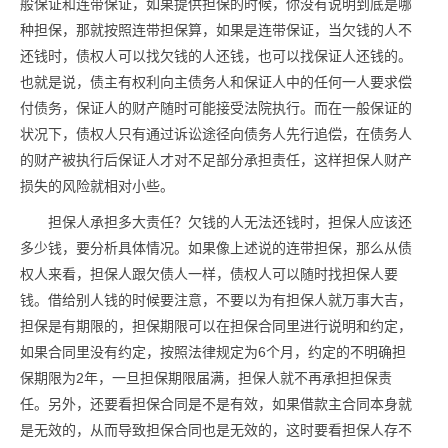
般保证和连带保证，如果提供担保的时候，你没有说明到底是哪
种担保，那就按照连带担保算，如果是连带保证，当欠钱的人不
还钱时，债权人可以找欠钱的人还钱，也可以找保证人还钱的。
也就是说，债主有权利向主债务人和保证人中的任何一人要求偿
付债务，保证人的财产随时可能接受法院执行。而在一般保证的
状况下，债权人只有通过诉讼途径向债务人先行追偿，在债务人
的财产被执行后保证人才对不足部分承担责任，这样担保人财产
损失的风险就相对小些。
担保人承担多大责任？欠钱的人无法还钱时，担保人应该还
多少钱，要分析具体情况。如果像上述说的连带担保，那么从债
权人来看，担保人跟欠债人一样，债权人可以随时找担保人要
钱。借给别人钱的时候要注意，不要以为有担保人就万事大吉，
担保是有期限的，担保期限可以在担保合同里进行说明和约定，
如果合同里没有约定，按照法律规定为6个月，约定的不明确担
保期限为2年，一旦担保期限届满，担保人就不再承担担保责
任。另外，还要看担保合同是不是有效，如果借款主合同本身就
是无效的，从而导致担保合同也是无效的，这时要看担保人存不