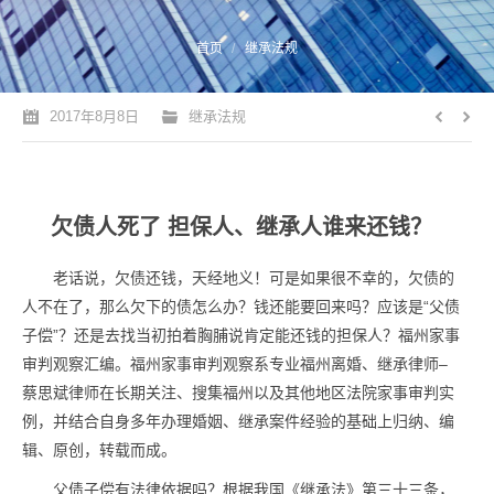
您的位置：
首页
继承法规
2017年8月8日
继承法规
欠债人死了 担保人、继承人谁来还钱？
老话说，欠债还钱，天经地义！可是如果很不幸的，欠债的
人不在了，那么欠下的债怎么办？钱还能要回来吗？应该是“父债
子偿”？还是去找当初拍着胸脯说肯定能还钱的担保人？福州家事
审判观察汇编。福州家事审判观察系专业福州离婚、继承律师–
蔡思斌律师在长期关注、搜集福州以及其他地区法院家事审判实
例，并结合自身多年办理婚姻、继承案件经验的基础上归纳、编
辑、原创，转载而成。
父债子偿有法律依据吗？根据我国《继承法》第三十三条，