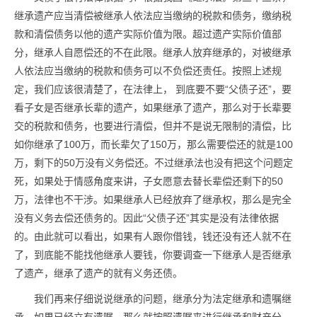
继承遗产应当清偿被继承人依法应当缴纳的税款和债务，缴纳税
款和清偿债务以他的遗产实际价值为限。超过遗产实际价值部
分，继承人自愿偿还的不在此限。继承人放弃继承的，对被继承
人依法应当缴纳的税款和债务可以不负偿还责任。按照上述规
定，我们应该很清楚了，在法律上， 到底要不要“父债子还”，要
看子女是否继承长辈的遗产，如果继承了遗产，那么对于长辈要
交的税款和债务，也要进行清偿，但并不是说无限制的清偿，比
如你继承了100万，而长辈欠了150万，那么需要偿还的就是100
万，剩下的50万没有义务偿还。不过继承法也没有把这个问题定
死，如果处于情感角度来讲，子女愿意去替长辈偿还剩下的50
万，法律也不干涉。如果继承人已经放弃了继承权，那么是完全
没有义务去偿还债务的。因此“父债子还”其实是没有法律依据
的。由此就可以看出，如果有人跟你借钱，钱还没有还人就不在
了，到底能不能找他继承人要钱，你要调查一下继承人是否继承
了遗产，继承了遗产的就有义务还债。
我们再来仔细说说继承的问题，继承分为法定继承和遗嘱继