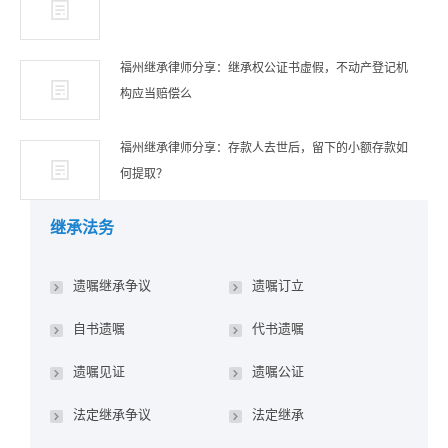
福州继承律师分享：继承权公证书虚假，不动产登记机
构应当赔偿么
福州继承律师分享：存款人去世后，留下的小额存款如
何提取？
继承法务
遗嘱继承争议
遗嘱订立
自书遗嘱
代书遗嘱
遗嘱见证
遗嘱公证
法定继承争议
法定继承