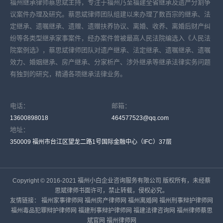
福州继承律师蔡思斌主持，专注于福州乃至福建全省继承及遗产分割争
议案件办理及研究。蔡思斌律师团队组建以来办理了数百宗的继承、法
定继承、遗嘱继承、遗赠、遗赠扶养协议、离婚、收养、离婚后财产纠
纷等各类型继承家事案件，经办案件曾被最高人民法院编选入《人民法
院案例选》，蔡思斌律师团队对遗产继承、法定继承、遗嘱继承、遗嘱
效力、婚姻继承、房产继承、分家析产、涉外继承等继承法律实务问题
有独到的研究，精通各项继承法律业务。
电话：
邮箱：
13600898018
464577523@qq.com
地址：
350009 福州市台江区望龙二路1号国际金融中心（IFC）37层
Copyright © 2016-2021 福州小白企业咨询服务有限公司 版权所有，未经蔡
思斌律师书面许可，禁止转载，侵权必究。
友情链接：
福州家事律师网
福州房产律师网
福州离婚网
福州刑事辩护律师网
福州毒品犯罪辩护律师网
福建刑事辩护律师网
福建法律咨询网
福州律师蔡思
斌官网
福州律师网