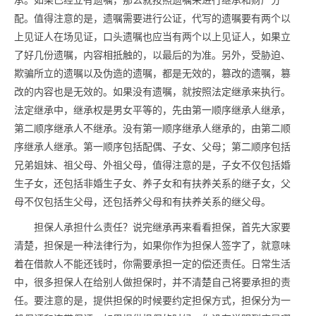
承。如果已经立有遗嘱，那么就按照遗嘱来进行继承和财产分
配。值得注意的是，遗嘱需要进行公证，代写的遗嘱要有两个以
上见证人在场见证，口头遗嘱也应当有两个以上见证人，如果立
了好几份遗嘱，内容相抵触的，以最后的为准。另外，受胁迫、
欺骗所立的遗嘱以及伪造的遗嘱，都是无效的，篡改的遗嘱，篡
改的内容也是无效的。如果没有遗嘱，就按照法定继承来执行。
法定继承中，继承权是男女平等的，先由第一顺序继承人继承，
第二顺序继承人不继承。没有第一顺序继承人继承的，由第二顺
序继承人继承。第一顺序包括配偶、子女、父母；第二顺序包括
兄弟姐妹、祖父母、外祖父母，值得注意的是，子女不仅包括婚
生子女，还包括非婚生子女、养子女和有扶养关系的继子女，父
母不仅包括生父母，还包括养父母和有扶养关系的继父母。
担保人承担什么责任？说完继承再来看看担保，首先大家要
清楚，担保是一种法律行为，如果你作为担保人签字了，就意味
着在借款人不能还钱时，你需要承担一定的偿还责任。日常生活
中，很多担保人在给别人做担保时，并不清楚自己将要承担的责
任。要注意的是，提供担保的时候要约定担保方式，担保分为一