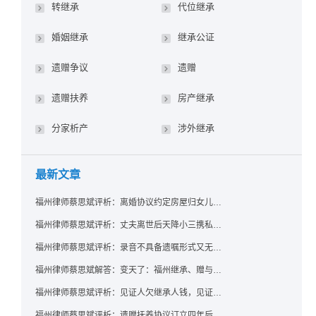
转继承
代位继承
婚姻继承
继承公证
遗赠争议
遗赠
遗赠扶养
房产继承
分家析产
涉外继承
最新文章
福州律师蔡思斌评析：离婚协议约定房屋归女儿所有，父亲去世后继母能否拒绝过户？
福州律师蔡思斌评析：丈夫离世后天降小三携私生子争遗产，法院正义判决保住原配80%份额！
福州律师蔡思斌评析：录音不具备遗嘱形式又无法证明赠与意愿——法院：按法定继承处理
福州律师蔡思斌解答：变天了：福州继承、赠与房产转让要收20%个税？福州国税官方回复来了！
福州律师蔡思斌评析：见证人欠继承人钱，见证遗嘱还有效吗？
福州律师蔡思斌评析：遗赠抚养协议订立四年后丧失民事行为能力，协议有效吗？