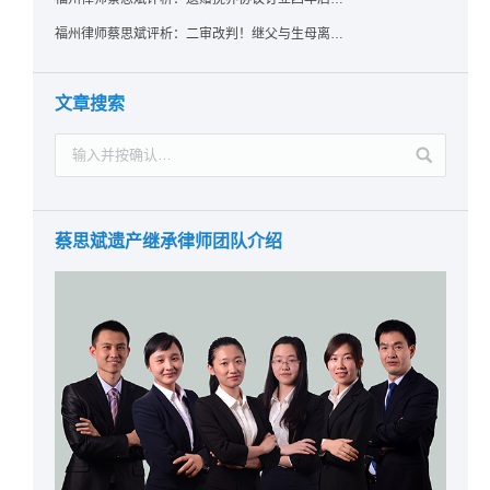
福州律师蔡思斌评析：二审改判！继父与生母离婚后，曾受其抚养的继子女是否仍享有继承权？
文章搜索
蔡思斌遗产继承律师团队介绍