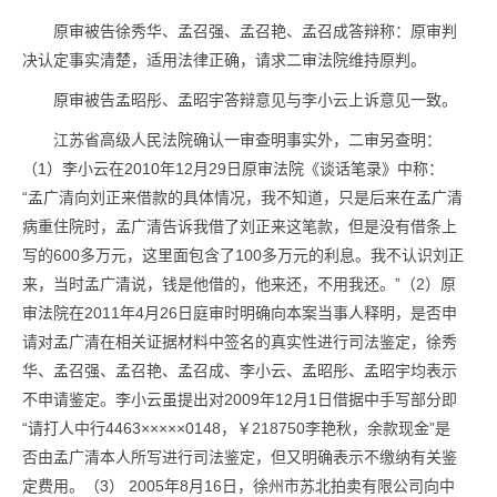
原审被告徐秀华、孟召强、孟召艳、孟召成答辩称：原审判
决认定事实清楚，适用法律正确，请求二审法院维持原判。
原审被告孟昭彤、孟昭宇答辩意见与李小云上诉意见一致。
江苏省高级人民法院确认一审查明事实外，二审另查明：
（1）李小云在2010年12月29日原审法院《谈话笔录》中称：
“孟广清向刘正来借款的具体情况，我不知道，只是后来在孟广清
病重住院时，孟广清告诉我借了刘正来这笔款，但是没有借条上
写的600多万元，这里面包含了100多万元的利息。我不认识刘正
来，当时孟广清说，钱是他借的，他来还，不用我还。”（2）原
审法院在2011年4月26日庭审时明确向本案当事人释明，是否申
请对孟广清在相关证据材料中签名的真实性进行司法鉴定，徐秀
华、孟召强、孟召艳、孟召成、李小云、孟昭彤、孟昭宇均表示
不申请鉴定。李小云虽提出对2009年12月1日借据中手写部分即
“请打人中行4463×××××0148，￥218750李艳秋，余款现金”是
否由孟广清本人所写进行司法鉴定，但又明确表示不缴纳有关鉴
定费用。（3） 2005年8月16日，徐州市苏北拍卖有限公司向中