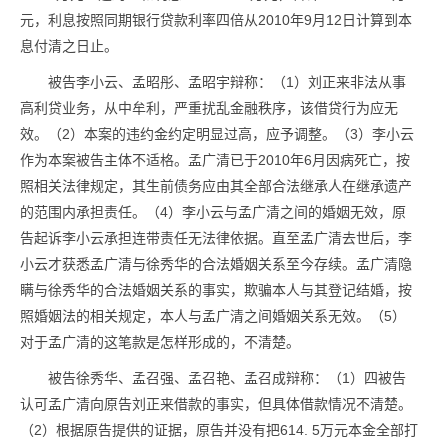
元，利息按照同期银行贷款利率四倍从2010年9月12日计算到本
息付清之日止。
被告李小云、孟昭彤、孟昭宇辩称：（1）刘正来非法从事
高利贷业务，从中牟利，严重扰乱金融秩序，该借贷行为应无
效。（2）本案的违约金约定明显过高，应予调整。（3）李小云
作为本案被告主体不适格。孟广清已于2010年6月因病死亡，按
照相关法律规定，其生前债务应由其全部合法继承人在继承遗产
的范围内承担责任。（4）李小云与孟广清之间的婚姻无效，原
告起诉李小云承担连带责任无法律依据。直至孟广清去世后，李
小云才获悉孟广清与徐秀华的合法婚姻关系至今存续。孟广清隐
瞒与徐秀华的合法婚姻关系的事实，欺骗本人与其登记结婚，按
照婚姻法的相关规定，本人与孟广清之间婚姻关系无效。（5）
对于孟广清的这笔款是怎样形成的，不清楚。
被告徐秀华、孟召强、孟召艳、孟召成辩称：（1）四被告
认可孟广清向原告刘正来借款的事实，但具体借款情况不清楚。
（2）根据原告提供的证据，原告并没有把614. 5万元本金全部打