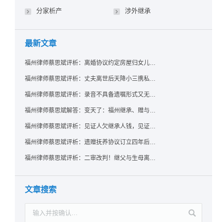
分家析产
涉外继承
最新文章
福州律师蔡思斌评析：离婚协议约定房屋归女儿所有，父亲去世后继母能否拒绝过户？
福州律师蔡思斌评析：丈夫离世后天降小三携私生子争遗产，法院正义判决保住原配80%份额！
福州律师蔡思斌评析：录音不具备遗嘱形式又无法证明赠与意愿——法院：按法定继承处理
福州律师蔡思斌解答：变天了：福州继承、赠与房产转让要收20%个税？福州国税官方回复来了！
福州律师蔡思斌评析：见证人欠继承人钱，见证遗嘱还有效吗？
福州律师蔡思斌评析：遗赠抚养协议订立四年后丧失民事行为能力，协议有效吗？
福州律师蔡思斌评析：二审改判！继父与生母离婚后，曾受其抚养的继子女是否仍享有继承权？
文章搜索