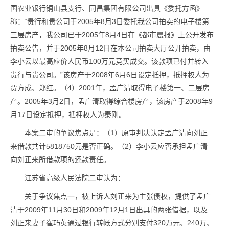
国农业银行铜山县支行、同昌集团有限公司出具《委托方函》
称：“贵行和贵公司于2005年8月3日委托我公司拍卖的电子楼第
三层房产，我公司已于2005年8月4日在《都市晨报》上公开发布
拍卖公告，并于2005年8月12日在本公司拍卖大厅公开拍卖，由
李小云以最高应价人民币100万元竞买成交。该款项已付并转入
贵行与贵公司。”该房产于2008年6月6日设定抵押，抵押权人为
贾方成、郑红。（4）2001年，孟广清取得电子楼第一、二层房
产。2005年3月2日，孟广清取得综合楼房产，该房产于2008年9
月17日设定抵押，抵押权人为秦刚。
本案二审的争议焦点是：（1）原审判决认定孟广清向刘正
来借款共计5818750元是否正确。（2）李小云应否承担孟广清
向刘正来所借款项的还款责任。
江苏省高级人民法院二审认为：
关于争议焦点一，被上诉人刘正来为主张债权，提供了孟广
清于2009年11月30日和2009年12月1日出具的两张借据，以及
刘正来妻子崔巧英通过银行转帐方式分别支付320万元、240万、