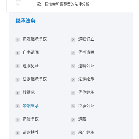
款、抚恤金和丧葬费的法律分析
继承法务
遗嘱继承争议
遗嘱订立
自书遗嘱
代书遗嘱
遗嘱见证
遗嘱公证
法定继承争议
法定继承
转继承
代位继承
婚姻继承
继承公证
遗赠争议
遗赠
遗赠扶养
房产继承