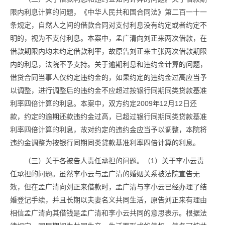
限内利息计算的问题，《中华人民共和国合同法》第二百一十一
条规定，自然人之间的借款合同对支付利息没有约定或者约定不
明的，视为不支付利息。本案中，孟广清向刘正来两次借款，在
借款期限内均未约定借款利率，故原告刘正来主张两次借款期限
内的利息，法院不予支持。关于逾期利息和违约金计算的问题，
借贷合同当事人仅约定违约金的，如果约定的违约金过高应当予
以调整，进行调整后的违约金不应超过按银行同期同类贷款基准
利率四倍计算的利息。本案中，双方约定2009年12月12日还
款，约定的逾期还款违约金过高，已超过银行同期同类贷款基准
利率四倍计算的利息，故对约定的违约金应当予以调整，本院将
违约金调整为按银行同期同类贷款基准利率四倍计算的利息。
（三）关于各被告人责任承担的问题。（1）关于李小云责
任承担的问题。虽然李小云与孟广清的婚姻关系被法院宣告无
效，但在孟广清向刘正来借款时，孟广清与李小云已经办理了结
婚登记手续，并且长期以夫妻名义共同生活，原告刘正来有理由
相信孟广清向其借钱是孟广清和李小云共同的意思表示。根据法