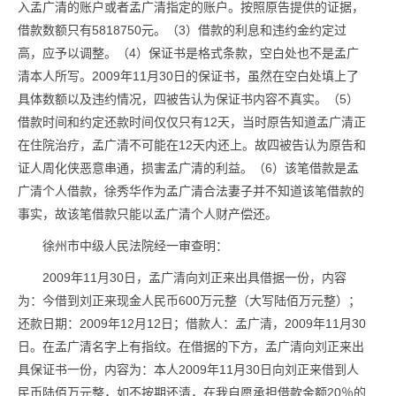
入孟广清的账户或者孟广清指定的账户。按照原告提供的证据，
借款数额只有5818750元。（3）借款的利息和违约金约定过
高，应予以调整。（4）保证书是格式条款，空白处也不是孟广
清本人所写。2009年11月30日的保证书，虽然在空白处填上了
具体数额以及违约情况，四被告认为保证书内容不真实。（5）
借款时间和约定还款时间仅仅只有12天，当时原告知道孟广清正
在住院治疗，孟广清不可能在12天内还上。故四被告认为原告和
证人周化侠恶意串通，损害孟广清的利益。（6）该笔借款是孟
广清个人借款，徐秀华作为孟广清合法妻子并不知道该笔借款的
事实，故该笔借款只能以孟广清个人财产偿还。
徐州市中级人民法院经一审查明：
2009年11月30日，孟广清向刘正来出具借据一份，内容
为：今借到刘正来现金人民币600万元整（大写陆佰万元整）；
还款日期：2009年12月12日；借款人：孟广清，2009年11月30
日。在孟广清名字上有指纹。在借据的下方，孟广清向刘正来出
具保证书一份，内容为：本人2009年11月30日向刘正来借到人
民币陆佰万元整，如不按期还清，在我自愿承担借款金额20％的