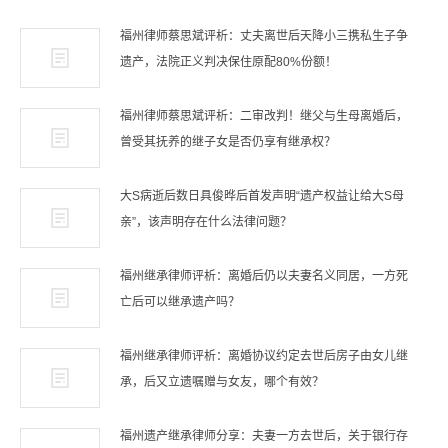
福州律师蔡思斌评析：丈夫离世后天降小三携私生子争
遗产，法院正义判决保住原配80%份额！
福州律师蔡思斌评析：二审改判！继父与生母离婚后，
曾受其抚养的继子女是否仍享有继承权？
大S病逝后数日具俊晔后首发声明“遗产权益让给大S母
亲”，该声明存在什么法律问题？
福州继承律师评析：离婚后仍以夫妻名义同居，一方死
亡后可以继承遗产吗？
福州继承律师评析：离婚协议约定去世后房子由女儿继
承，后又立遗嘱赠与女友，哪个有效？
福州遗产继承律师分享：夫妻一方去世后，关于银行存