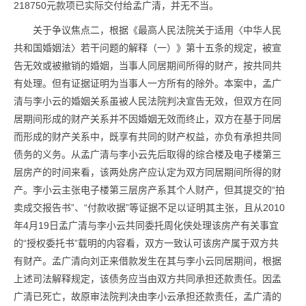
218750元款项已实际交付给孟广清，并无不当。
关于争议焦点二，根据《最高人民法院关于适用〈中华人民
共和国婚姻法〉若干问题的解释（一）》第十五条的规定，被宣
告无效或被撤销的婚姻，当事人同居期间所得的财产，按共同共
有处理。但有证据证明为当事人一方所有的除外。本案中，孟广
清与李小云的婚姻关系虽被人民法院判决宣告无效，但双方在同
居期间形成的财产关系并不因婚姻无效而终止，双方在基于同居
而形成的财产关系中，既享有共同的财产权益，亦负有承担共同
债务的义务。从孟广清与李小云先后取得的综合楼及电子楼第三
层房产的时间来看，该两处房产应认定为双方同居期间所得的财
产。李小云主张电子楼第三层房产系其个人财产，但其提交的“拍
卖成交报告书”、“付款收据”等证据不足以证明其主张，且从2010
年4月19日孟广清与李小云共同委托周化侠处理该房产有关事宜
的“授权委托书”载明的内容看，双方一致认可该房产属于双方共
有财产。孟广清向刘正来借款发生在其与李小云同居期间，根据
上述司法解释规定，该债务应当由双方共同承担还款责任。因孟
广清已死亡，故原审法院判决由李小云承担还款责任，孟广清的