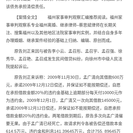
该债务承担清偿责任。
【案情全文】 福州家事审判观察汇编推荐阅读。福州家
事审判观察系专业福州离婚、继承律师–蔡思斌律师在长期关
注、搜集福州以及其他地区法院家事审判实例，并结合自身多年
办理婚姻、继承案件经验的基础上归纳、编辑、原创而成。
原告刘正来因与被告李小云、孟召彤、孟召宇、孟召强、徐
秀华、孟召艳、孟召成发生民间借贷纠纷，向徐州市中级人民法
院提起诉讼。
原告刘正来诉称：2009年11月30日，孟广清向其借款600万
元，承诺2009年12月12日偿还，并保证如不能按期偿还，自愿
在承担借款金额20％的违约金基础上逾期部分每天付10000元作
为违约金。2009年12月1日，孟广清又一次向其借款145000元，
承诺2009年12月12日偿还，并保证如不能按期偿还，自愿承担
借款金额20％的违约金。两笔借款到期后，原告多次向孟广清催
要无果。由于孟广清已经死亡，故请求判令各被告偿还借款本金
614.5万元、违约金和利息141.39645万元，合计755. 89645万