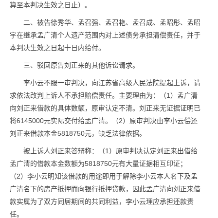
算至本判决生效之日止）。
二、被告徐秀华、孟召强、孟召艳、孟召成、孟昭彤、孟昭
宇在继承孟广清个人遗产范围内对上述债务承担清偿责任，并于
本判决生效之日起十日内给付。
三、驳回原告刘正来的其他诉讼请求。
李小云不服一审判决，向江苏省高级人民法院提起上诉，请
求依法改判上诉人不承担赔偿责任。主要理由为：（1）孟广清
向刘正来借款的具体数额，原审认定不清。刘正来无证据证明已
将6145000元实际交付给孟广清。（2）原审判决由李小云偿还
刘正来借款本金5818750元，缺乏法律依据。
被上诉人刘正来答辩称：（1）原审判决认定刘正来出借给
孟广清的借款本金数额为5818750元有大量证据相互印证；
（2）李小云明知该借款的用途即用于解除李小云本人名下及孟
广清名下的房产抵押而向银行抵押贷款，因此孟广清向刘正来借
款实属为了双方同居期间的共同利益，李小云理应承担还款责
任。