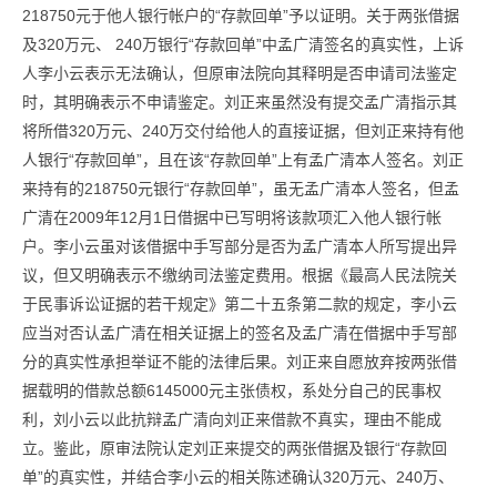
218750元于他人银行帐户的“存款回单”予以证明。关于两张借据
及320万元、 240万银行“存款回单”中孟广清签名的真实性，上诉
人李小云表示无法确认，但原审法院向其释明是否申请司法鉴定
时，其明确表示不申请鉴定。刘正来虽然没有提交孟广清指示其
将所借320万元、240万交付给他人的直接证据，但刘正来持有他
人银行“存款回单”，且在该“存款回单”上有孟广清本人签名。刘正
来持有的218750元银行“存款回单”，虽无孟广清本人签名，但孟
广清在2009年12月1日借据中已写明将该款项汇入他人银行帐
户。李小云虽对该借据中手写部分是否为孟广清本人所写提出异
议，但又明确表示不缴纳司法鉴定费用。根据《最高人民法院关
于民事诉讼证据的若干规定》第二十五条第二款的规定，李小云
应当对否认孟广清在相关证据上的签名及孟广清在借据中手写部
分的真实性承担举证不能的法律后果。刘正来自愿放弃按两张借
据载明的借款总额6145000元主张债权，系处分自己的民事权
利，刘小云以此抗辩孟广清向刘正来借款不真实，理由不能成
立。鉴此，原审法院认定刘正来提交的两张借据及银行“存款回
单”的真实性，并结合李小云的相关陈述确认320万元、240万、