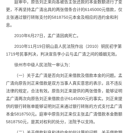
庭审中，原告刘正来向各被告主张还款的本金数额进行了变
更，不再坚持孟广清出具的两张借条合计的6145000元借款，仅
主张通过银行转账支付的5818750元本金及相应的违约金和利
息。
2010年6月27日，孟广清因病死亡。
2010年11月19日铜山县人民法院作出（2010）铜民初字第
1719号民事判决，判决宣告李小云与孟广清之间的婚姻无效。
徐州市中级人民法院一审认为：
（一）关于孟广清是否向刘正来借款及借款本金的问题。孟
广清向原告刘正来借款是双方当事人真实意思的表示，且不违反
法律的规定，合法有效。原告刘正来提供的两张借条，能够证明
孟广清两次向原告刘正来借款合计6145000元的事实。刘正来提
供的银行转账单能够证明刘正来通过银行转账的方式支付孟广清
本金5818750元。庭审中原告刘正来仅主张孟广清借款本金数额
5818750元，是其对权利的处分，法院予以支持。
（二）关于借款利息和违约金如何计算的问题。关于借款期