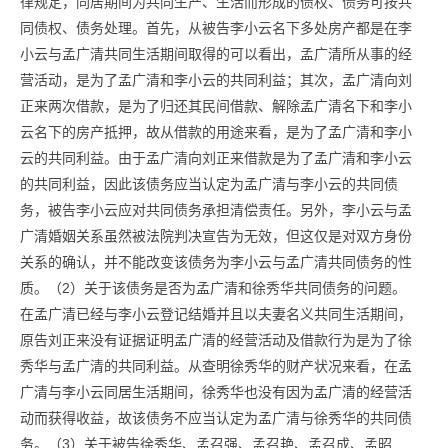
律规定，同居期间为共同生产、生活而形成的债权、债务可按共
同债权、债务处理。首先，从被告李小云名下多处房产都是在李
小云与孟广清共同生活期间取得的可以看出，孟广清所从事的经
营活动，是为了孟广清和李小云的共同利益；其次，孟广清向刘
正来两次借款，是为了归还其民间借款、解除孟广清名下和李小
云名下的房产抵押，故从借款的用途来看，是为了孟广清和李小
云的共同利益。由于孟广清向刘正来借款是为了孟广清和李小云
的共同利益，因此该债务应当认定为孟广清与李小云的共同债
务，被告李小云应对共同债务承担清偿责任。另外，李小云与孟
广清婚姻关系虽然被法院判决宣告为无效，但这仅是对双方身份
关系的确认，并不能改变该债务为李小云与孟广清共同债务的性
质。（2）关于该债务是否为孟广清和徐秀华共同债务的问题。
在孟广清已经与李小云登记结婚并且以夫妻名义共同生活期间，
原告刘正来没有证据证明孟广清的经营活动及借款行为是为了徐
秀华与孟广清的共同利益。从查明徐秀华的财产状况来看，在孟
广清与李小云同居生活期间，徐秀华也没有因为孟广清的经营活
动而获得收益，故该债务不应当认定为孟广清与徐秀华的共同债
务。（3）关于被告徐秀华、孟召强、孟召艳、孟召成、孟昭