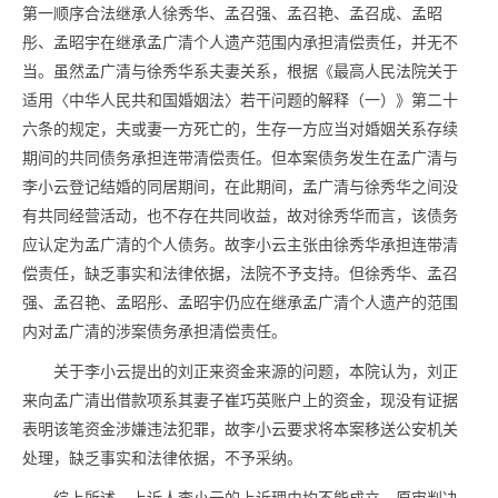
第一顺序合法继承人徐秀华、孟召强、孟召艳、孟召成、孟昭
彤、孟昭宇在继承孟广清个人遗产范围内承担清偿责任，并无不
当。虽然孟广清与徐秀华系夫妻关系，根据《最高人民法院关于
适用〈中华人民共和国婚姻法〉若干问题的解释（一）》第二十
六条的规定，夫或妻一方死亡的，生存一方应当对婚姻关系存续
期间的共同债务承担连带清偿责任。但本案债务发生在孟广清与
李小云登记结婚的同居期间，在此期间，孟广清与徐秀华之间没
有共同经营活动，也不存在共同收益，故对徐秀华而言，该债务
应认定为孟广清的个人债务。故李小云主张由徐秀华承担连带清
偿责任，缺乏事实和法律依据，法院不予支持。但徐秀华、孟召
强、孟召艳、孟昭彤、孟昭宇仍应在继承孟广清个人遗产的范围
内对孟广清的涉案债务承担清偿责任。
关于李小云提出的刘正来资金来源的问题，本院认为，刘正
来向孟广清出借款项系其妻子崔巧英账户上的资金，现没有证据
表明该笔资金涉嫌违法犯罪，故李小云要求将本案移送公安机关
处理，缺乏事实和法律依据，不予采纳。