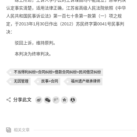
综上所述，上诉人李小云的上诉理由均不能成立，原审判决
认定事实清楚，适用法律正确，江苏省高级人民法院依照《中华
人民共和国民事诉讼法》第一百七十条第一款第（一）项之规
定，于2013年1月30日作出（2012）苏民终字第0041号民事判
决：
驳回上诉，维持原判。
本判决为终审判决。
不当得利纠纷>合同纠纷>借款合同纠纷>民间借贷纠纷
无因管理
民事>合同
福州遗产继承律师
分享此文
相关文章