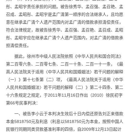
彤、孟昭宇责任承担的问题。被告徐秀华、孟召强、孟召艳、孟
召成、孟昭彤、孟昭宇是孟广清第一顺序的合法继承人，且均愿
意在继承孟广清个人遗产范围内对孟广清的借款承担清偿责任，
符合法律规定，故被告徐秀华、孟召强、孟召艳、孟召成、孟昭
彤、孟昭宇应在继承孟广清个人遗产范围内，对孟广清的借款承
担清偿责任。
据此，徐州市中级人民法院依照《中华人民共和国合同法》
第二百零六条、二百零七条、二百一十条、二百一十一条，《最
高人民法院关于适用〈中华人民共和国婚姻法〉若干问题的解释
（一）》第十七条第（二）项，《最高人民法院关于适用〈中华
人民共和国婚姻法〉若干问题的解释（二）》第二十四条、第二
十六条规定之规定，于2011年11月16日作出（2010）徐民初字
第66号民事判决：
一、被告李小云于本判决生效后十日内偿还原告刘正来借款
本金5818750元及利息（利息以5818750元为本金，按照中国人
民银行同期同类贷款基准利率的四倍，自2009年12月13日起计