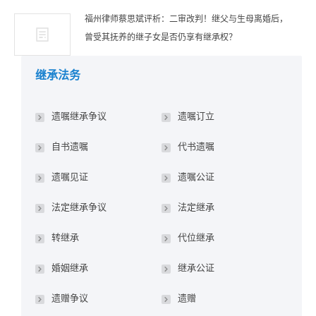
福州律师蔡思斌评析：二审改判！继父与生母离婚后，
曾受其抚养的继子女是否仍享有继承权？
继承法务
遗嘱继承争议
遗嘱订立
自书遗嘱
代书遗嘱
遗嘱见证
遗嘱公证
法定继承争议
法定继承
转继承
代位继承
婚姻继承
继承公证
遗赠争议
遗赠