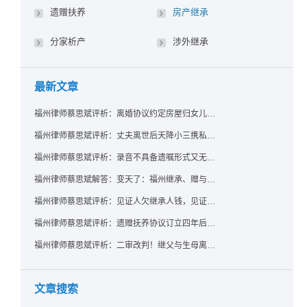
遗赠扶养
房产继承
分家析产
涉外继承
最新文章
福州律师蔡思斌评析：离婚协议约定房屋归女儿所有，父亲去世后继母能否拒绝过户？
福州律师蔡思斌评析：丈夫离世后天降小三携私生子争遗产，法院正义判决保住原配80%份额！
福州律师蔡思斌评析：录音不具备遗嘱形式又无法证明赠与意愿——法院：按法定继承处理
福州律师蔡思斌解答：变天了：福州继承、赠与房产转让要收20%个税？福州国税官方回复来了！
福州律师蔡思斌评析：见证人欠继承人钱，见证遗嘱还有效吗？
福州律师蔡思斌评析：遗赠抚养协议订立四年后丧失民事行为能力，协议有效吗？
福州律师蔡思斌评析：二审改判！继父与生母离婚后，曾受其抚养的继子女是否仍享有继承权？
文章搜索