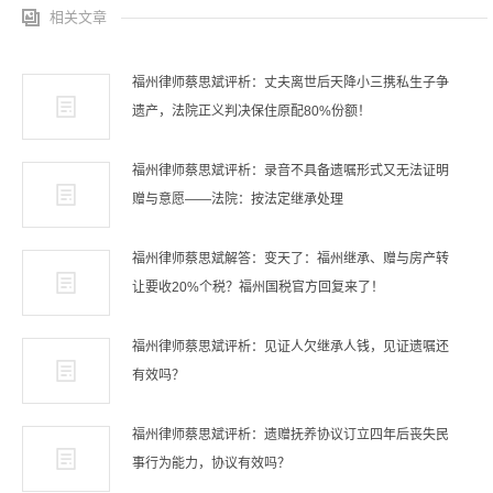
相关文章
福州律师蔡思斌评析：丈夫离世后天降小三携私生子争
遗产，法院正义判决保住原配80%份额！
福州律师蔡思斌评析：录音不具备遗嘱形式又无法证明
赠与意愿——法院：按法定继承处理
福州律师蔡思斌解答：变天了：福州继承、赠与房产转
让要收20%个税？福州国税官方回复来了！
福州律师蔡思斌评析：见证人欠继承人钱，见证遗嘱还
有效吗？
福州律师蔡思斌评析：遗赠抚养协议订立四年后丧失民
事行为能力，协议有效吗？