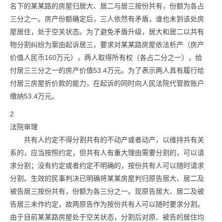
名下的某某路的房屋归居大、居二与居三按份共有，份额为各占
三分之一。房产份额确定后，三人依然有矛盾，谁也未到该处房
屋居住，处于空关状态。为了避免矛盾升级，居大和居二以共有
物分割纠纷为案由起诉居三，要求对某某路房屋依法析产（房产
价值人民币160万元），两人取得所有权（各占二分之一），给
付居三三分之一的房产价值53.4万元。为了表示两人具有履行给
付居三房屋折价款的能力，在起诉的同时向人民法院代管款账户
缴纳53.4万元。
2
法院审理
共有人约定不得分割共有的不动产或者动产，以维持共有关
系的，应当按照约定，但共有人有重大理由需要分割的，可以请
求分割；没有约定或者约定不明确的，按份共有人可以随时请求
分割。生效的民事判决已明确将某某房屋判归原告居大、居二及
被告居三按份共有，份额为各三分之一。现原告居大、居二及被
告居三未作约定，故两原告作为按份共有人可以随时要求分割。
由于目前某某路房屋处于空关状态，分割后对原、被告的居住均