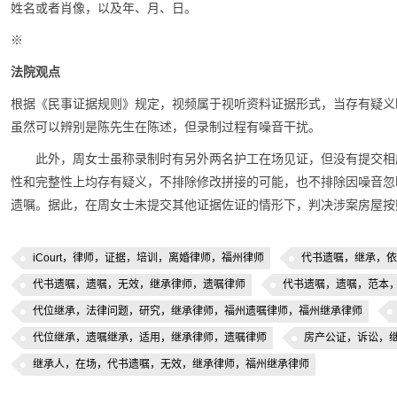
姓名或者肖像，以及年、月、日。
※
法院观点
根据《民事证据规则》规定，视频属于视听资料证据形式，当存有疑义
虽然可以辨别是陈先生在陈述，但录制过程有噪音干扰。
此外，周女士虽称录制时有另外两名护工在场见证，但没有提交相
性和完整性上均存有疑义，不排除修改拼接的可能，也不排除因噪音忽
遗嘱。据此，在周女士未提交其他证据佐证的情形下，判决涉案房屋按
iCourt，律师，证据，培训，离婚律师，福州律师
代书遗嘱，继承，依
代书遗嘱，遗嘱，无效，继承律师，遗嘱律师
代书遗嘱，遗嘱，范本
代位继承，法律问题，研究，继承律师，福州遗嘱律师，福州继承律师
代位继承，遗嘱继承，适用，继承律师，遗嘱律师
房产公证，诉讼，
继承人，在场，代书遗嘱，无效，继承律师，福州继承律师