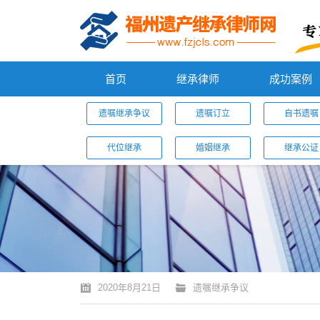
首页
继承律师
成功案例
遗嘱继承争议
遗嘱订立
自书遗嘱
代位继承
婚姻继承
继承公证
您的位置：
2020年8月21日
遗嘱继承争议