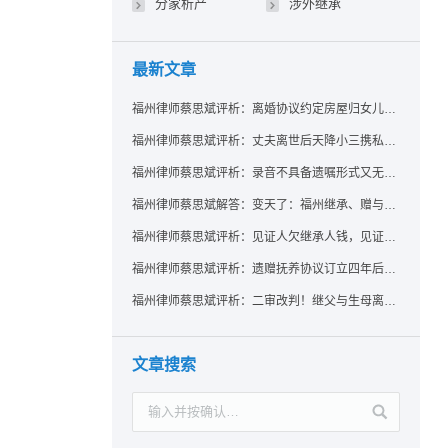
分家析产
涉外继承
最新文章
福州律师蔡思斌评析：离婚协议约定房屋归女儿所有，父亲去世后继母能否拒绝过户？
福州律师蔡思斌评析：丈夫离世后天降小三携私生子争遗产，法院正义判决保住原配80%份额！
福州律师蔡思斌评析：录音不具备遗嘱形式又无法证明赠与意愿——法院：按法定继承处理
福州律师蔡思斌解答：变天了：福州继承、赠与房产转让要收20%个税？福州国税官方回复来了！
福州律师蔡思斌评析：见证人欠继承人钱，见证遗嘱还有效吗？
福州律师蔡思斌评析：遗赠抚养协议订立四年后丧失民事行为能力，协议有效吗？
福州律师蔡思斌评析：二审改判！继父与生母离婚后，曾受其抚养的继子女是否仍享有继承权？
文章搜索