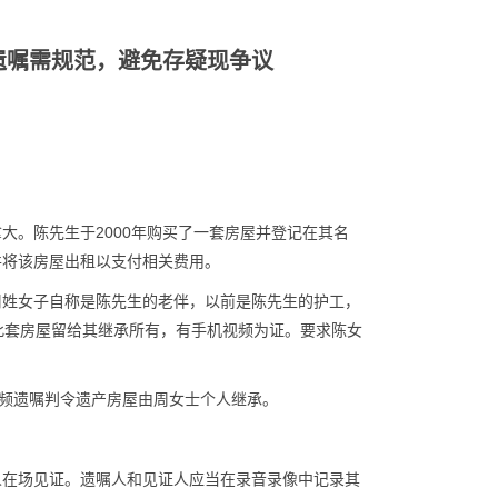
遗嘱需规范，避免存疑现争议
大。陈先生于2000年购买了一套房屋并登记在其名
并将该房屋出租以支付相关费用。
周姓女子自称是陈先生的老伴，以前是陈先生的护工，
将此套房屋留给其继承所有，有手机视频为证。要求陈女
频遗嘱判令遗产房屋由周女士个人继承。
人在场见证。遗嘱人和见证人应当在录音录像中记录其