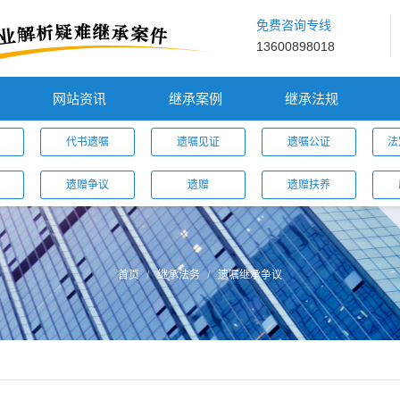
免费咨询专线
13600898018
网站资讯
继承案例
继承法规
代书遗嘱
遗嘱见证
遗嘱公证
法
遗赠争议
遗赠
遗赠扶养
首页
继承法务
遗嘱继承争议