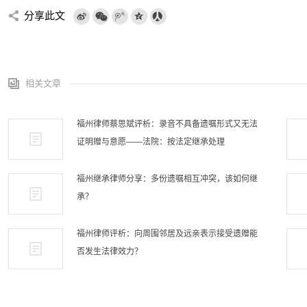
分享此文
相关文章
福州律师蔡思斌评析：录音不具备遗嘱形式又无法
证明赠与意愿——法院：按法定继承处理
福州继承律师分享：多份遗嘱相互冲突，该如何继
承？
福州律师评析：向周围邻居及远亲表示接受遗赠能
否发生法律效力？