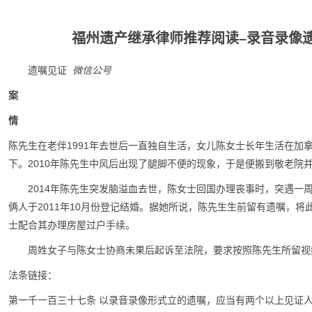
福州遗产继承律师推荐阅读–录音录像
遗嘱见证
微信公号
案
情
陈先生在老伴1991年去世后一直独自生活，女儿陈女士长年生活在加拿
下。2010年陈先生中风后出现了腿脚不便的现象，于是便搬到敬老院
2014年陈先生突发脑溢血去世，陈女士回国办理丧事时，突遇一
俩人于2011年10月份登记结婚。据她所说，陈先生生前留有遗嘱，
士配合其办理房屋过户手续。
周姓女子与陈女士协商未果后起诉至法院，要求按照陈先生所留视
法条链接：
第一千一百三十七条 以录音录像形式立的遗嘱，应当有两个以上见证