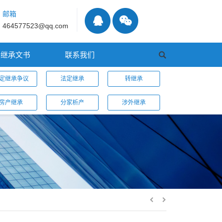
邮箱
464577523@qq.com
继承文书
联系我们
定继承争议
法定继承
转继承
房产继承
分家析产
涉外继承