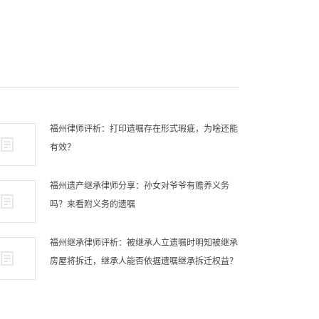
福州律师评析：打印遗嘱存在形式瑕疵，为啥还能
有效？
福州遗产继承律师分享：孙女对爷爷有赡养义务
吗？来看附义务的遗嘱
福州继承律师评析：被继承人立遗嘱时明知被继承
房屋将拆迁，继承人能否依据遗嘱继承拆迁权益？