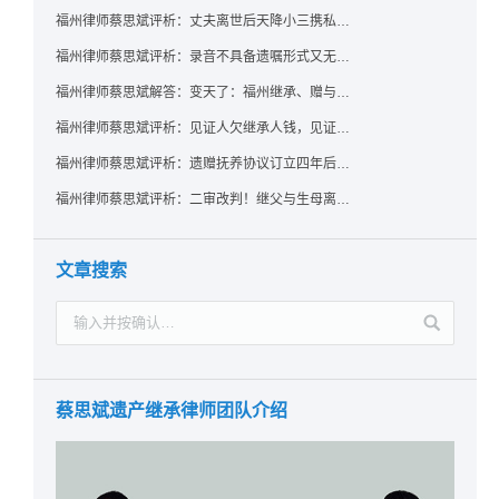
福州律师蔡思斌评析：丈夫离世后天降小三携私生子争遗产，法院正义判决保住原配80%份额！
福州律师蔡思斌评析：录音不具备遗嘱形式又无法证明赠与意愿——法院：按法定继承处理
福州律师蔡思斌解答：变天了：福州继承、赠与房产转让要收20%个税？福州国税官方回复来了！
福州律师蔡思斌评析：见证人欠继承人钱，见证遗嘱还有效吗？
福州律师蔡思斌评析：遗赠抚养协议订立四年后丧失民事行为能力，协议有效吗？
福州律师蔡思斌评析：二审改判！继父与生母离婚后，曾受其抚养的继子女是否仍享有继承权？
文章搜索
蔡思斌遗产继承律师团队介绍