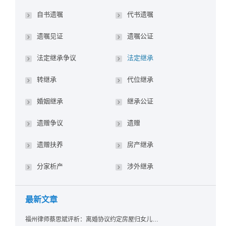
自书遗嘱
代书遗嘱
遗嘱见证
遗嘱公证
法定继承争议
法定继承
转继承
代位继承
婚姻继承
继承公证
遗赠争议
遗赠
遗赠扶养
房产继承
分家析产
涉外继承
最新文章
福州律师蔡思斌评析：离婚协议约定房屋归女儿所有，父亲去世后继母能否拒绝过户？