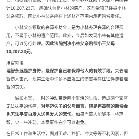
任。根据现有证据，小林的工资、基本养老保险个人账户余额共
计10,207.23元，应确认为是小林的遗产，这些款项已经被小林
父亲领取，因此小林父亲应在上述财产范围内承担赔偿责任。
小林父亲领取的丧葬补助金，是为小林办理丧葬的合理费
用，不属于小林的遗产范围。此外，今后如发现小林有其他遗
产，可以另行处理。
因此法院判决小林父亲赔偿小王父母
10,207.23元。
法官寄语
理智永远是护身符，是保护自己和保障他人的有效手段。
失去理
智伤人害己，现实生活中许多不应发生的伤害事件往往伴随着理
智的丧失。
诚如本案，一时的冲动带走两个鲜活的生命，造成两个家庭
无法抹平的伤痛，
对年迈失子的父母而言，饶是再高额的赔偿金
也无法平复白发人送黑发人的悲伤。
如果当事人能够多一些理
智，少一些冲动，本案事件完全可以避免。
在日常工作和生活中，面对困难、挫折、冲突等等不利因素，但