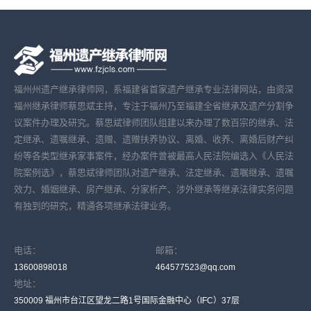
福州州遗产继承律师网，系福建省首家遗产继承专业法律网站，由资深
福州继承律师蔡思斌主持，专注于福州乃至福建全省继承及遗产分割争
议案件办理及研究。蔡思斌律师团队组建以来办理了数百宗的继承、法
定继承、遗嘱继承、遗赠、遗赠扶养协议、离婚、收养、离婚后财产纠
纷等各类型继承家事案件，经办案件曾被最高人民法院编选入《人民法
院案例选》，蔡思斌律师团队对遗产继承、法定继承、遗嘱继承、遗嘱
效力、婚姻继承、房产继承、分家析产、涉外继承等继承法律实务问题
有独到的研究，精通各项继承法律业务。
电话：
邮箱：
13600898018
464577523@qq.com
地址：
350009 福州市台江区望龙二路1号国际金融中心（IFC）37层