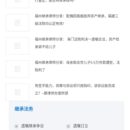
行鉴定，那还有继承权吗？
福州继承律师分享：配偶因离婚放弃房产继承，福建三
级法院均认定有效！
福州继承律师分享： 海门法院判决一遗嘱合法，房产给
弟弟不给儿子
福州继承律师分享：母亲取去世儿子5.5万存款遭拒，法
院判了
有签字能力，但赠与协议却只按指印，该协议能否成
立？–蔡律师办案所感
继承法务
遗嘱继承争议
遗嘱订立