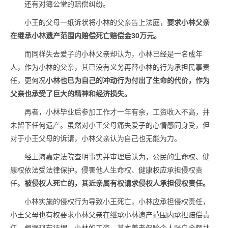
还有对簿公堂的赔偿纠纷。
小王的父母一纸诉状将小林的父亲告上法庭，
要求小林父亲
在继承小林遗产范围内赔偿死亡赔偿金30万元。
而同样失去爱子的小林父亲却认为，小林已经是一名成年
人，作为小林的父亲，其已没有义务再替小林的行为承担民事责
任，更何况
小林也已为自己的冲动行为付出了生命的代价，作为
父亲也承受了巨大的精神和经济损失。
再者，小林毕业后参加工作才一年有余，工资收入不高，并
未留下任何遗产。虽然对小王父母痛失爱子的心情感同身受，但
对于小王父母的诉请，小林父亲认为自己也无能为力。
经上海嘉定法院查明事实并审理后认为，公民的生命权、健
康权依法受法律保护。侵害他人生命权、健康权应承担侵权责
任。
被侵权人死亡的，其近亲属有权请求侵权人承担侵权责任。
小林实施的侵权行为导致小王死亡，小林应承担侵权责任，
小王父母也有权要求小林父亲在继承小林遗产范围内承担赔偿责