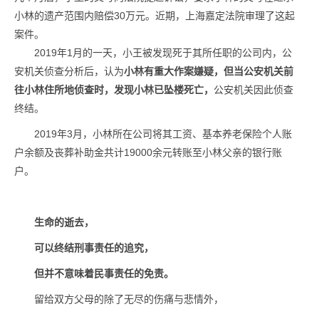
小林的遗产范围内赔偿30万元。近期，上海嘉定法院审理了这起
案件。
2019年1月的一天，小王被发现死于其所任职的公司内，公
安机关侦查分析后，认为
小林有重大作案嫌疑
，但当公安机关前
往小林住所地侦查时，发现小林已坠楼死亡，
公安机关因此侦查
终结。
2019年3月，小林所在公司将其工资、基本养老保险个人账
户余额及丧葬补助金共计19000余元转账至小林父亲的银行账
户。
生命的逝去，
可以终结刑事责任的追究，
但并不意味着民事责任的免责。
留给双方父母的除了无尽的伤痛与悲情外，