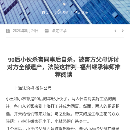
您的位置：
首页
继承法务
法定继承
2020年8月24日
法定继承
90后小伙杀害同事后自杀，被害方父母诉讨
对方全部遗产，法院这样判–福州继承律师推
荐阅读
上海法治报 微信公号
小王和小林都是90后的年轻小伙子，两人怀着对美好生活的向
往，各自从老家来到上海打工并成为同事。然而，两人的相识相
遇，并未给他们带来好运；与之相反，带来的是生命之花的双双
陨落：小林涉嫌害死小王，小林恐惧自杀身亡。
几个月后，小王的父母向法院提起诉讼，要求小林的父母在继承