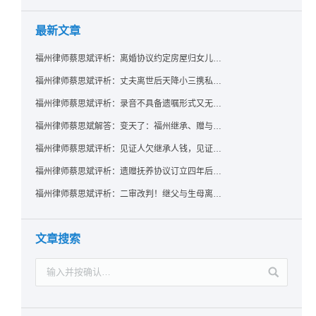
最新文章
福州律师蔡思斌评析：离婚协议约定房屋归女儿所有，父亲去世后继母能否拒绝过户？
福州律师蔡思斌评析：丈夫离世后天降小三携私生子争遗产，法院正义判决保住原配80%份额！
福州律师蔡思斌评析：录音不具备遗嘱形式又无法证明赠与意愿——法院：按法定继承处理
福州律师蔡思斌解答：变天了：福州继承、赠与房产转让要收20%个税？福州国税官方回复来了！
福州律师蔡思斌评析：见证人欠继承人钱，见证遗嘱还有效吗？
福州律师蔡思斌评析：遗赠抚养协议订立四年后丧失民事行为能力，协议有效吗？
福州律师蔡思斌评析：二审改判！继父与生母离婚后，曾受其抚养的继子女是否仍享有继承权？
文章搜索