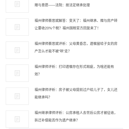
赠与意愿——法院：按法定继承处理
福州律师蔡思斌解答：变天了：福州继承、赠与房产转
让要收20%个税？福州国税官方回复来了！
福州律师蔡思斌评析：父母黄昏恋，遗嘱留给子女的房
产怎么才能不被“哄”走？
福州律师评析：打印遗嘱存在形式瑕疵，为啥还能有
效？
福州律师评析：房子被父母提前过户给儿子了，女儿还
能继承吗？
福州继承律师评析：公房承租人去世后公房才被征收，
拆迁补偿能否作为遗产继承？