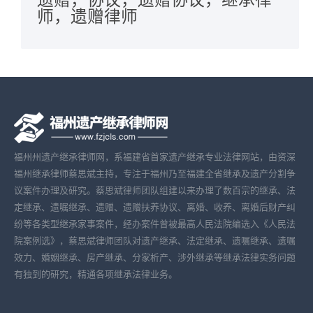
师，遗赠律师
福州州遗产继承律师网，系福建省首家遗产继承专业法律网站，由资深
福州继承律师蔡思斌主持，专注于福州乃至福建全省继承及遗产分割争
议案件办理及研究。蔡思斌律师团队组建以来办理了数百宗的继承、法
定继承、遗嘱继承、遗赠、遗赠扶养协议、离婚、收养、离婚后财产纠
纷等各类型继承家事案件，经办案件曾被最高人民法院编选入《人民法
院案例选》，蔡思斌律师团队对遗产继承、法定继承、遗嘱继承、遗嘱
效力、婚姻继承、房产继承、分家析产、涉外继承等继承法律实务问题
有独到的研究，精通各项继承法律业务。