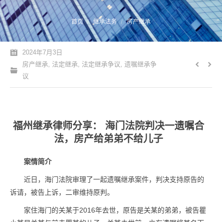
您的位置：
首页
继承法务
房产继承
2024年7月3日
房产继承
,
法定继承
,
法定继承争议
,
遗嘱继承争
议
福州继承律师分享： 海门法院判决一遗嘱合
法，房产给弟弟不给儿子
案情简介
近日，海门法院审理了一起遗嘱继承案件，判决支持原告的
诉请，被告上诉，二审维持原判。
家住海门的关某于2016年去世，原告是关某的弟弟，被告瞿