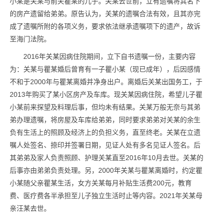
小某是关某与前夫瞿某的儿子。关某去世前，立有遗嘱将其名下
的房产遗留给弟弟。原告认为，关某的遗嘱合法有效，且其亦完
成了遗嘱所附的各项义务，要求依法继承遗嘱项下的遗产，故诉
至海门法院。
2016年关某因病住院期间，立下自书遗嘱一份，主要内容
为：关某与瞿某婚后曾育有一子瞿小某（现已成年），后因感情
不和于2000年与瞿某离婚并净身出户。离婚后关某出国务工，于
2013年购买了某小区房产及车库。现关某因病住院，希望儿子瞿
小某前来探望及料理后事，但均未有结果。关某万般无奈与其弟
弟办理遗嘱，将房屋及车库给弟弟，同时要求弟弟对关某的余生
负有生活上的照顾及经济上的负担义务，直至终老。关某在立遗
嘱人处签名、捺印并签署日期，见证人处有多名见证人签名。后
其弟弟及家人负责照顾、护理关某直至2016年10月去世。关某的
后事亦由弟弟负责处理。另，2000年关某与瞿某离婚时，约定瞿
小某随父亲瞿某生活，女方关某每月补贴生活费200元，教育
费、医疗费各半承担至儿子独立生活时止等内容。2021年关某母
亲汪某去世。