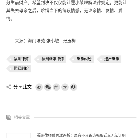
分生前财产。希望判决不仅仅能让瞿小某理解法律规定，更能让
其失去母亲之后，珍惜当下的每段情感，无论亲情、友情、爱
情。
来源：海门法苑 张小敏 张玉梅
福州律师
福州继承律师
继承纠纷
遗产继承
遗嘱纠纷
分享此文
相关文章
福州律师蔡思斌评析：录音不具备遗嘱形式又无法证明