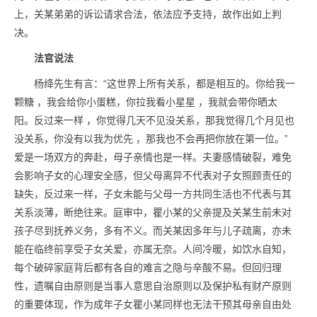
上，关某弟弟的诉讼请求合法，依法应予支持，故作出如上判
决。
法官说法
杨绛先生有言：“这世界上所有关系，都是相互的。你给我一
颗糖 ，我会给你小蛋糕，你拉我看小星星 ，我就会带你晒太
阳。反过来一样 ，你觉得几天不见没关系，那我觉得几个月见也
没关系，你没有以我为优先 ，那我也不会再把你放在第一位。”
爱是一场双方的奔赴，母子亲情也是一样。夫妻感情破裂，难免
会影响子女的心理安全感，但父母离异不代表对子女照顾责任的
缺失，反过来一样，子女未能与父母一方共同生活也不代表与其
关系淡薄，断绝往来。庭审中，瞿小某的父亲提及关某生前未对
孩子尽到抚养义务，多有不义。而关某因多年与儿子疏离，亦未
能在临终前享受子女关爱，亦属无奈。人间冷暖，如饮水自知，
每个破碎家庭背后都有各自的难言之隐与辛酸不易。但回归理
性，遗嘱自由原则是当事人意思自治原则以及保护私有财产原则
的重要体现，作为成年子女瞿小某同样也无法干预其母亲自由处