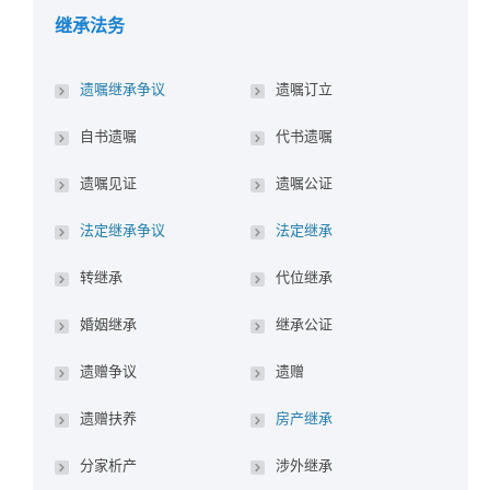
继承法务
遗嘱继承争议
遗嘱订立
自书遗嘱
代书遗嘱
遗嘱见证
遗嘱公证
法定继承争议
法定继承
转继承
代位继承
婚姻继承
继承公证
遗赠争议
遗赠
遗赠扶养
房产继承
分家析产
涉外继承