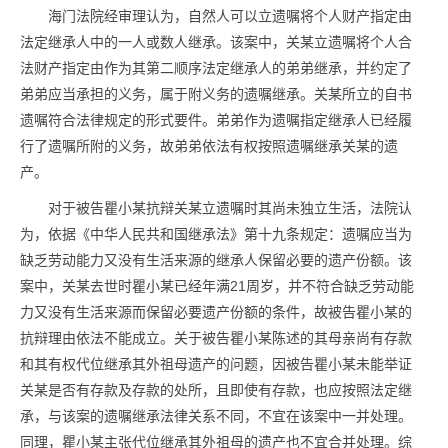
海门法院经审理认为，自然人可以立遗嘱将个人财产指定由
法定继承人中的一人或数人继承。该案中，关某立遗嘱将个人合
法财产指定由作为其第二顺序法定继承人的弟弟继承，并约定了
弟弟应当承担的义务，属于附义务的遗嘱继承。关某所立的自书
遗嘱符合法律规定的形式要件。弟弟作为遗嘱指定继承人已经履
行了遗嘱所附的义务，故弟弟依法有权按照遗嘱继承关某的遗
产。
对于被告瞿小某抗辩关某立遗嘱时其尚未独立生活，法院认
为，依据《中华人民共和国继承法》第十九条规定：遗嘱应当为
缺乏劳动能力又没有生活来源的继承人保留必要的遗产份额。该
案中，关某去世时瞿小某已经年满21周岁，并不符合缺乏劳动能
力又没有生活来源而保留必要遗产份额的条件，故被告瞿小某的
抗辩理由依法不能成立。关于被告瞿小某陈述的其母亲尚有存款
和其有权代位继承其外祖母遗产的问题，因被告瞿小某未能举证
关某是否有存款及存款的处所，且即使有存款，也应按照法定继
承，与该案的遗嘱继承法律关系不同，不宜在该案中一并处理。
同理，瞿小某主张代位继承其外祖母的遗产也不宜合并处理。综