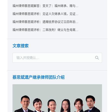
福州律师蔡思斌解答：变天了：福州继承、赠与房产转让要收20%个税？福州国税官方回复来了！
福州律师蔡思斌评析：见证人欠继承人钱，见证遗嘱还有效吗？
福州律师蔡思斌评析：遗赠抚养协议订立四年后丧失民事行为能力，协议有效吗？
福州律师蔡思斌评析：二审改判！继父与生母离婚后，曾受其抚养的继子女是否仍享有继承权？
文章搜索
蔡思斌遗产继承律师团队介绍