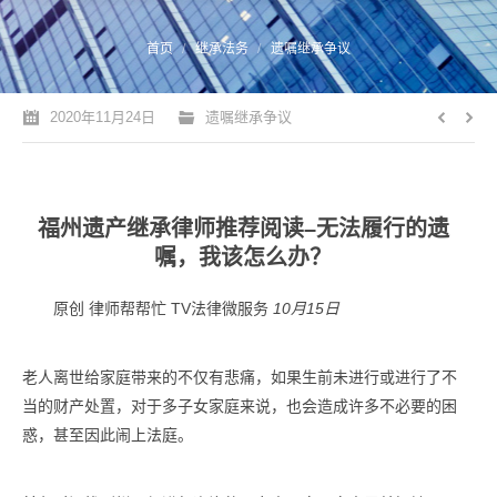
您的位置：
首页
继承法务
遗嘱继承争议
2020年11月24日
遗嘱继承争议
福州遗产继承律师推荐阅读–无法履行的遗
嘱，我该怎么办？
原创
律师帮帮忙
TV法律微服务
10月15日
老人离世给家庭带来的不仅有悲痛，如果生前未进行或进行了不
当的财产处置，对于多子女家庭来说，也会造成许多不必要的困
惑，甚至因此闹上法庭。