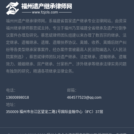
福州州遗产继承律师网，系福建省首家遗产继承专业法律网站，由资深
福州继承律师蔡思斌主持，专注于福州乃至福建全省继承及遗产分割争
议案件办理及研究。蔡思斌律师团队组建以来办理了数百宗的继承、法
定继承、遗嘱继承、遗赠、遗赠扶养协议、离婚、收养、离婚后财产纠
纷等各类型继承家事案件，经办案件曾被最高人民法院编选入《人民法
院案例选》，蔡思斌律师团队对遗产继承、法定继承、遗嘱继承、遗嘱
效力、婚姻继承、房产继承、分家析产、涉外继承等继承法律实务问题
有独到的研究，精通各项继承法律业务。
电话：
邮箱：
13600898018
464577523@qq.com
地址：
350009 福州市台江区望龙二路1号国际金融中心（IFC）37层