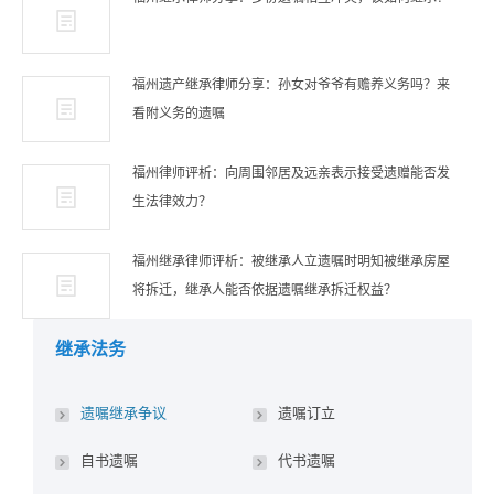
福州遗产继承律师分享：孙女对爷爷有赡养义务吗？来
看附义务的遗嘱
福州律师评析：向周围邻居及远亲表示接受遗赠能否发
生法律效力？
福州继承律师评析：被继承人立遗嘱时明知被继承房屋
将拆迁，继承人能否依据遗嘱继承拆迁权益？
继承法务
遗嘱继承争议
遗嘱订立
自书遗嘱
代书遗嘱