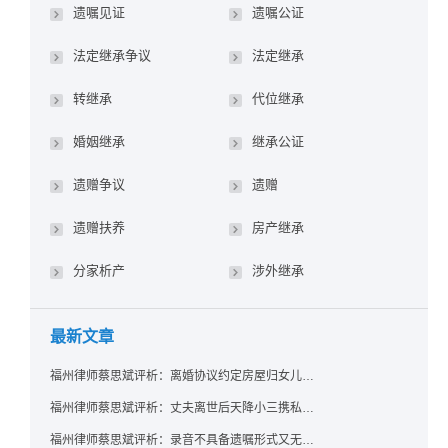
遗嘱见证
遗嘱公证
法定继承争议
法定继承
转继承
代位继承
婚姻继承
继承公证
遗赠争议
遗赠
遗赠扶养
房产继承
分家析产
涉外继承
最新文章
福州律师蔡思斌评析：离婚协议约定房屋归女儿所有，父亲去世后继母能否拒绝过户？
福州律师蔡思斌评析：丈夫离世后天降小三携私生子争遗产，法院正义判决保住原配80%份额！
福州律师蔡思斌评析：录音不具备遗嘱形式又无法证明赠与意愿——法院：按法定继承处理