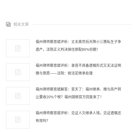
相关文章
福州律师蔡思斌评析：丈夫离世后天降小三携私生子争
遗产，法院正义判决保住原配80%份额！
福州律师蔡思斌评析：录音不具备遗嘱形式又无法证明
赠与意愿——法院：按法定继承处理
福州律师蔡思斌解答：变天了：福州继承、赠与房产转
让要收20%个税？福州国税官方回复来了！
福州律师蔡思斌评析：见证人欠继承人钱，见证遗嘱还
有效吗？