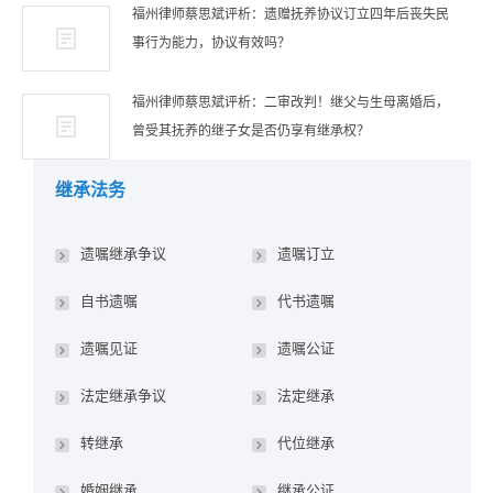
福州律师蔡思斌评析：遗赠抚养协议订立四年后丧失民
事行为能力，协议有效吗？
福州律师蔡思斌评析：二审改判！继父与生母离婚后，
曾受其抚养的继子女是否仍享有继承权？
继承法务
遗嘱继承争议
遗嘱订立
自书遗嘱
代书遗嘱
遗嘱见证
遗嘱公证
法定继承争议
法定继承
转继承
代位继承
婚姻继承
继承公证