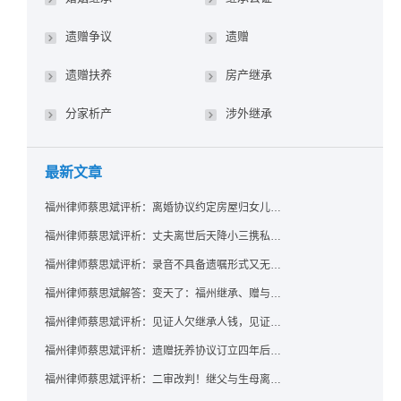
遗赠争议
遗赠
遗赠扶养
房产继承
分家析产
涉外继承
最新文章
福州律师蔡思斌评析：离婚协议约定房屋归女儿所有，父亲去世后继母能否拒绝过户？
福州律师蔡思斌评析：丈夫离世后天降小三携私生子争遗产，法院正义判决保住原配80%份额！
福州律师蔡思斌评析：录音不具备遗嘱形式又无法证明赠与意愿——法院：按法定继承处理
福州律师蔡思斌解答：变天了：福州继承、赠与房产转让要收20%个税？福州国税官方回复来了！
福州律师蔡思斌评析：见证人欠继承人钱，见证遗嘱还有效吗？
福州律师蔡思斌评析：遗赠抚养协议订立四年后丧失民事行为能力，协议有效吗？
福州律师蔡思斌评析：二审改判！继父与生母离婚后，曾受其抚养的继子女是否仍享有继承权？