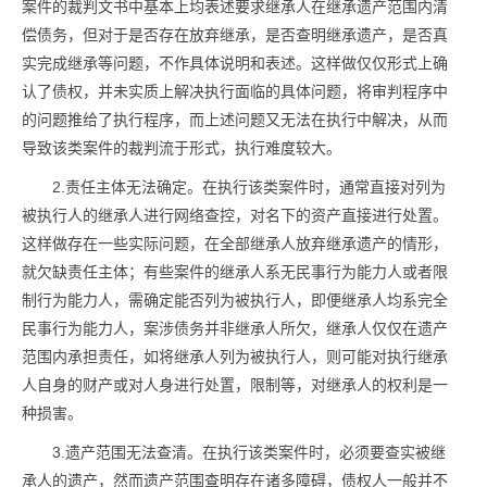
案件的裁判文书中基本上均表述要求继承人在继承遗产范围内清
偿债务，但对于是否存在放弃继承，是否查明继承遗产，是否真
实完成继承等问题，不作具体说明和表述。这样做仅仅形式上确
认了债权，并未实质上解决执行面临的具体问题，将审判程序中
的问题推给了执行程序，而上述问题又无法在执行中解决，从而
导致该类案件的裁判流于形式，执行难度较大。
2.责任主体无法确定。在执行该类案件时，通常直接对列为
被执行人的继承人进行网络查控，对名下的资产直接进行处置。
这样做存在一些实际问题，在全部继承人放弃继承遗产的情形，
就欠缺责任主体；有些案件的继承人系无民事行为能力人或者限
制行为能力人，需确定能否列为被执行人，即便继承人均系完全
民事行为能力人，案涉债务并非继承人所欠，继承人仅仅在遗产
范围内承担责任，如将继承人列为被执行人，则可能对执行继承
人自身的财产或对人身进行处置，限制等，对继承人的权利是一
种损害。
3.遗产范围无法查清。在执行该类案件时，必须要查实被继
承人的遗产，然而遗产范围查明存在诸多障碍，债权人一般并不