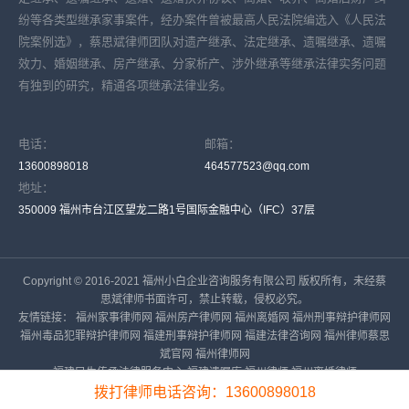
纷等各类型继承家事案件，经办案件曾被最高人民法院编选入《人民法
院案例选》，蔡思斌律师团队对遗产继承、法定继承、遗嘱继承、遗嘱
效力、婚姻继承、房产继承、分家析产、涉外继承等继承法律实务问题
有独到的研究，精通各项继承法律业务。
电话：
邮箱：
13600898018
464577523@qq.com
地址：
350009 福州市台江区望龙二路1号国际金融中心（IFC）37层
Copyright © 2016-2021 福州小白企业咨询服务有限公司 版权所有，未经蔡
思斌律师书面许可，禁止转载，侵权必究。
友情链接：
福州家事律师网
福州房产律师网
福州离婚网
福州刑事辩护律师网
福州毒品犯罪辩护律师网
福建刑事辩护律师网
福建法律咨询网
福州律师蔡思
斌官网
福州律师网
福建民生传承法律服务中心
福建遗嘱库
福州律师
福州离婚律师
备案号：
闽ICP备16023919号-6
拨打律师电话咨询：13600898018