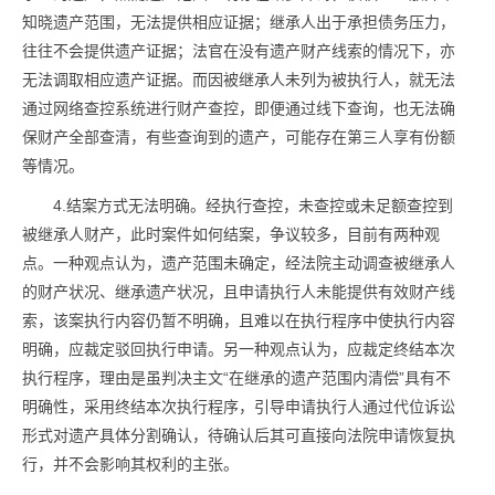
知晓遗产范围，无法提供相应证据；继承人出于承担债务压力，
往往不会提供遗产证据；法官在没有遗产财产线索的情况下，亦
无法调取相应遗产证据。而因被继承人未列为被执行人，就无法
通过网络查控系统进行财产查控，即便通过线下查询，也无法确
保财产全部查清，有些查询到的遗产，可能存在第三人享有份额
等情况。
4.结案方式无法明确。经执行查控，未查控或未足额查控到
被继承人财产，此时案件如何结案，争议较多，目前有两种观
点。一种观点认为，遗产范围未确定，经法院主动调查被继承人
的财产状况、继承遗产状况，且申请执行人未能提供有效财产线
索，该案执行内容仍暂不明确，且难以在执行程序中使执行内容
明确，应裁定驳回执行申请。另一种观点认为，应裁定终结本次
执行程序，理由是虽判决主文“在继承的遗产范围内清偿”具有不
明确性，采用终结本次执行程序，引导申请执行人通过代位诉讼
形式对遗产具体分割确认，待确认后其可直接向法院申请恢复执
行，并不会影响其权利的主张。