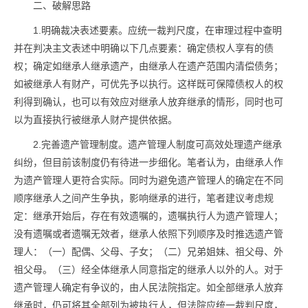
二、破解思路
1.明确裁决表述要素。应统一裁判尺度，在审理过程中查明
并在判决主文表述中明确以下几点要素：确定债权人享有的债
权；确定如继承人继承遗产，由继承人在遗产范围内清偿债务；
如被继承人有财产，可优先予以执行。这样既可保障债权人的权
利得到确认，也可以有效应对继承人放弃继承的情形，同时也可
以为直接执行被继承人财产提供依据。
2.完善遗产管理制度。遗产管理人制度可高效处理遗产继承
纠纷，但目前该制度仍有待进一步细化。笔者认为，由继承人作
为遗产管理人更符合实际。同时为避免遗产管理人的确定在不同
顺序继承人之间产生争执，影响继承的进行，笔者建议考虑规
定：继承开始后，存在有效遗嘱的，遗嘱执行人为遗产管理人；
没有遗嘱或者遗嘱无效者，继承人依照下列顺序及时推选遗产管
理人：（一）配偶、父母、子女；（二）兄弟姐妹、祖父母、外
祖父母。（三）经全体继承人同意指定的继承人以外的人。对于
遗产管理人确定有争议的，由人民法院指定。如全部继承人放弃
继承时，仍可将其全部列为被执行人，但法院应统一裁判尺度，