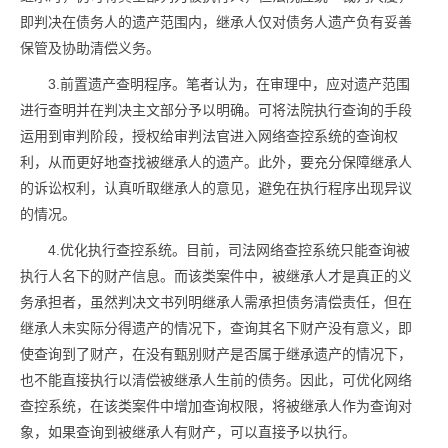
即判决在债务人的遗产范围内，继承人仅对债务人遗产负有妥善
保管及协助清偿义务。
3.前置遗产查明程序。笔者认为，在审理中，应对遗产范围
进行查明并在判决主文部分予以明确。可将法院执行查询的手段
运用到审判阶段，授权给审判法官进入网络查控系统的查询权
利，从而更好地查找被继承人的遗产。此外，要充分保障继承人
的诉讼权利，认真听取继承人的意见，避免在执行程序出现异议
的情况。
4.优化执行查控系统。目前，司法网络查控系统只能查询被
执行人名下的财产信息。而该类案件中，被继承人才是真正的义
务承担者，虽然判决文书列明继承人需承担债务清偿责任，但在
继承人未实际分得遗产的情况下，查询其名下财产没有意义，即
使查询到了财产，在没有甄别财产是否属于继承遗产的情况下，
也不能直接执行以清偿被继承人生前的债务。因此，可优化网络
查控系统，在该类案件中增加查询权限，将被继承人作为查询对
象，如果查询到被继承人有财产，可以直接予以执行。