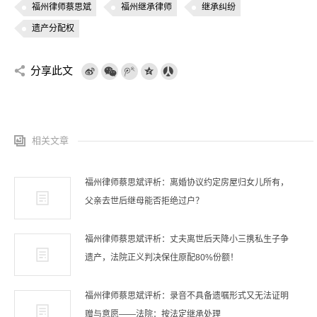
福州律师蔡思斌
福州继承律师
继承纠纷
遗产分配权
分享此文
相关文章
福州律师蔡思斌评析：离婚协议约定房屋归女儿所有，
父亲去世后继母能否拒绝过户？
福州律师蔡思斌评析：丈夫离世后天降小三携私生子争
遗产，法院正义判决保住原配80%份额！
福州律师蔡思斌评析：录音不具备遗嘱形式又无法证明
赠与意愿——法院：按法定继承处理