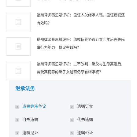
福州律师蔡思斌评析：见证人欠继承人钱，见证遗嘱还
有效吗？
福州律师蔡思斌评析：遗赠抚养协议订立四年后丧失民
事行为能力，协议有效吗？
福州律师蔡思斌评析：二审改判！继父与生母离婚后，
曾受其抚养的继子女是否仍享有继承权？
继承法务
遗嘱继承争议
遗嘱订立
自书遗嘱
代书遗嘱
遗嘱见证
遗嘱公证