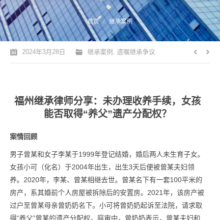
您的位置：
首页
继承案例
2024年3月28日
继承案例
,
遗嘱继承争议
福州继承律师分享：未办理收养手续，女孩
能否取得“养父”遗产分配权？
案情回顾
男子曾某和女子李某于1999年登记结婚，婚后两人未生育子女。
女孩小可（化名）于2004年出生，出生3天后便被曾某夫妇领
养。2020年，李某、曾某相继去世。曾某名下有一套100平米的
房产，系其婚前个人房屋被拆除后的安置房。2021年，该房产被
过户至曾某母亲曾奶奶名下。小可将曾奶奶起诉至法院，请求取
得“养父”曾某的遗产分配权。庭审中，曾奶奶表示，曾某夫妇和