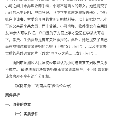
小可之间并未办理收养手续，小可不是两人的养女。她还提交了
小可的出生证明、户口登记、《中学生素质发展报告册》、银行
账户申请书、村委会开具的贫困证明材料等，以上证据均显示小
可的父亲系李某大哥，而非曾某。小可辨称，收养事实有亲朋好
友30余人可以作证，户口是为了方便上学才登记在李某大哥名
下，学费、生活费都是曾某夫妇承担的。此外，她还提交了自己
尚在襁褓时和曾某夫妇的合照（上书“女儿小可”），以及李某去
世后的墓碑碑文照片（碑文“母李xx之墓……女儿小可”）。
衡阳市蒸湘区人民法院经审理认为小可与曾某夫妇收养关系
不成立。 最终法院判决曾奶奶继承曾某该套房产，小可对曾某的
该套房屋不享有遗产分配权。
（案例来源：“湖南高院”微信公众号）
案件评析
一、收养的成立
（一）实质条件