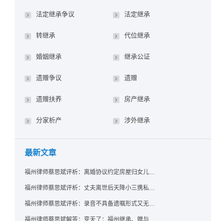
法定继承争议
法定继承
转继承
代位继承
婚姻继承
继承公证
遗赠争议
遗赠
遗赠扶养
房产继承
分家析产
涉外继承
最新文章
福州律师蔡思斌评析：离婚协议约定房屋归女儿所有，父亲去世后继母能否拒绝过户？
福州律师蔡思斌评析：丈夫离世后天降小三携私生子争遗产，法院正义判决保住原配80%份额！
福州律师蔡思斌评析：录音不具备遗嘱形式又无法证明赠与意愿——法院：按法定继承处理
福州律师蔡思斌解答：变天了：福州继承、赠与房产转让要收20%个税？福州国税官方回复来了！