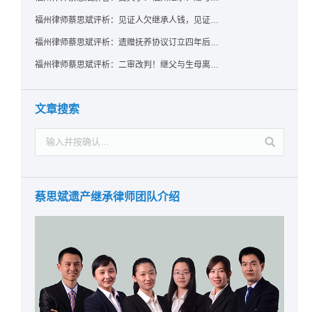
福州律师蔡思斌评析：见证人欠继承人钱，见证遗嘱还有效吗？
福州律师蔡思斌评析：遗赠抚养协议订立四年后丧失民事行为能力，协议有效吗？
福州律师蔡思斌评析：二审改判！继父与生母离婚后，曾受其抚养的继子女是否仍享有继承权？
文章搜索
蔡思斌遗产继承律师团队介绍