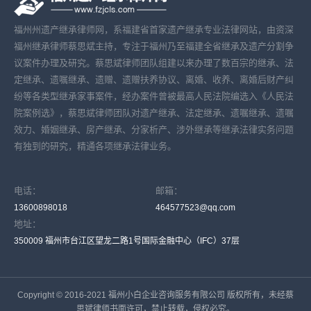
福州州遗产继承律师网，系福建省首家遗产继承专业法律网站，由资深
福州继承律师蔡思斌主持，专注于福州乃至福建全省继承及遗产分割争
议案件办理及研究。蔡思斌律师团队组建以来办理了数百宗的继承、法
定继承、遗嘱继承、遗赠、遗赠扶养协议、离婚、收养、离婚后财产纠
纷等各类型继承家事案件，经办案件曾被最高人民法院编选入《人民法
院案例选》，蔡思斌律师团队对遗产继承、法定继承、遗嘱继承、遗嘱
效力、婚姻继承、房产继承、分家析产、涉外继承等继承法律实务问题
有独到的研究，精通各项继承法律业务。
电话：
邮箱：
13600898018
464577523@qq.com
地址：
350009 福州市台江区望龙二路1号国际金融中心（IFC）37层
Copyright © 2016-2021 福州小白企业咨询服务有限公司 版权所有，未经蔡
思斌律师书面许可，禁止转载，侵权必究。