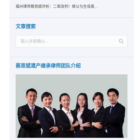
福州律师蔡思斌评析：二审改判！继父与生母离婚后，曾受其抚养的继子女是否仍享有继承权？
文章搜索
蔡思斌遗产继承律师团队介绍