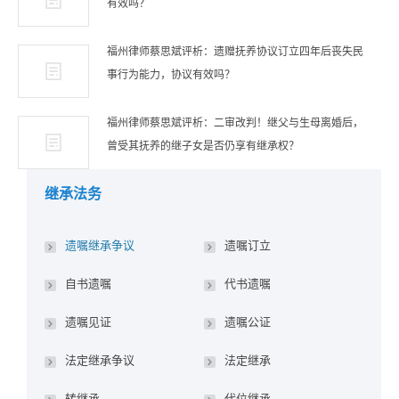
有效吗？
福州律师蔡思斌评析：遗赠抚养协议订立四年后丧失民
事行为能力，协议有效吗？
福州律师蔡思斌评析：二审改判！继父与生母离婚后，
曾受其抚养的继子女是否仍享有继承权？
继承法务
遗嘱继承争议
遗嘱订立
自书遗嘱
代书遗嘱
遗嘱见证
遗嘱公证
法定继承争议
法定继承
转继承
代位继承