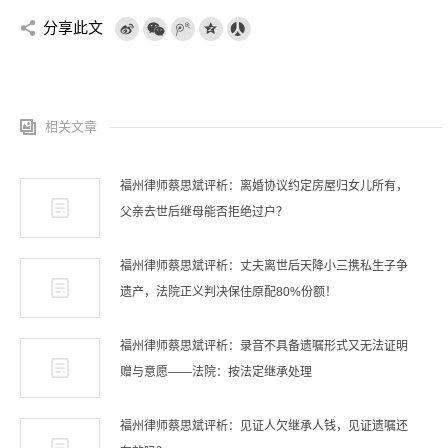
分享此文
相关文章
福州律师蔡思斌评析：离婚协议约定房屋归女儿所有，
父亲去世后继母能否拒绝过户？
福州律师蔡思斌评析：丈夫离世后天降小三携私生子争
遗产，法院正义判决保住原配80%份额！
福州律师蔡思斌评析：录音不具备遗嘱形式又无法证明
赠与意愿——法院：按法定继承处理
福州律师蔡思斌评析：见证人欠继承人钱，见证遗嘱还