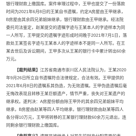
银行理财款上缴国库。案件审理过程中，王甲也提交了一份落款
时间为2021年6月8日的王某自书遗嘱，约定A房屋由王甲继承，
B房屋由其余四兄弟姐妹继承，银行理财款由王甲继承。经法院
委托司法鉴定，赵某提交的遗嘱字迹与王某本人的字迹样本为同
一人所写，王甲提交的遗嘱字迹形成时间晚于2021年7月1日，落
款处王某签名字迹与王某本人的字迹样本不是同一人所写。在王
某去世后及诉讼期间，王甲多次从王某的银行卡中累计转出60余
万元。
【裁判结果】
江苏省南通市崇川区人民法院认为，王某2020
年9月26日所立自书遗嘱符合法律规定，合法有效。王甲提供的
2021年6月8日的遗嘱系其伪造，为无效遗嘱。王甲伪造遗嘱后毫
无悔改表现且转移王某巨额遗产，情节严重，丧失对王某遗产的
继承权。遂判决：A房屋份额由除王甲外的其余四兄弟姐妹平均
继承，B房屋由赵某等四人平均继承，银行理财款由赵某等四人
各分得10万元，王甲将转移的王某银行理财款60余万元退出，连
同剩余银行理财款上缴国库。