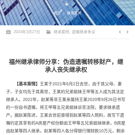
您的位置：
首页
继承案例
2024年3月27日
继承案例
,
遗嘱继承争议
福州继承律师分享：伪造遗嘱转移财产，继
承人丧失继承权
【基本案情】
王某于2021年6月2日去世，由于其父母、妻
子、子女均先于其离世，王某的兄弟姐妹王甲等五人成为其法定
继承人。2022年，赵某等非王某亲属持王某2020年9月26日书写
的一份自书遗嘱，将王甲等五兄弟姐妹诉至法院，要求继承遗
产。据赵某陈述，王某去世前曾得到赵某等四人照料，故写下遗
嘱约定其享有的A房屋产权份额由王甲等五兄弟姐妹继承，B房屋
由赵某等四人继承，赵某等四人各分得银行理财款10万元，剩余