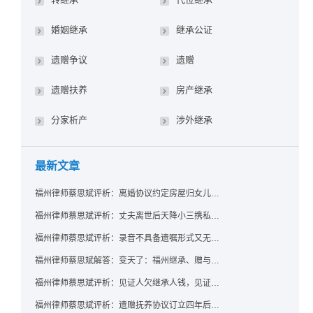
婚姻继承
继承公证
遗赠争议
遗赠
遗赠扶养
房产继承
分家析产
涉外继承
最新文章
福州律师蔡思斌评析：离婚协议约定房屋归女儿所有，父亲去世后继母能否拒绝过户？
福州律师蔡思斌评析：丈夫离世后天降小三携私生子争遗产，法院正义判决保住原配80%份额！
福州律师蔡思斌评析：录音不具备遗嘱形式又无法证明赠与意愿——法院：按法定继承处理
福州律师蔡思斌解答：变天了：福州继承、赠与房产转让要收20%个税？福州国税官方回复来了！
福州律师蔡思斌评析：见证人欠继承人钱，见证遗嘱还有效吗？
福州律师蔡思斌评析：遗赠抚养协议订立四年后丧失民事行为能力，协议有效吗？