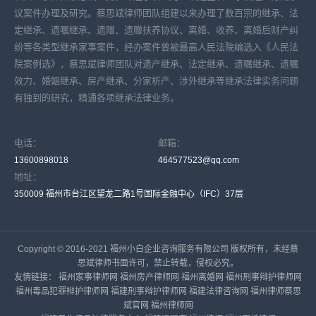
议案件办理及研究。蔡思斌律师团队组建以来办理了数百宗的继承、法
定继承、遗嘱继承、遗赠、遗赠扶养协议、离婚、收养、离婚后财产纠
纷等各类型继承家事案件，经办案件曾被最高人民法院编选入《人民法
院案例选》，蔡思斌律师团队对遗产继承、法定继承、遗嘱继承、遗嘱
效力、婚姻继承、房产继承、分家析产、涉外继承等继承法律实务问题
有独到的研究，精通各项继承法律业务。
电话：
邮箱：
13600898018
464577523@qq.com
地址：
350009 福州市台江区望龙二路1号国际金融中心（IFC）37层
Copyright © 2016-2021 福州小白企业咨询服务有限公司 版权所有，未经蔡
思斌律师书面许可，禁止转载，侵权必究。
友情链接：
福州家事律师网
福州房产律师网
福州离婚网
福州刑事辩护律师网
福州毒品犯罪辩护律师网
福建刑事辩护律师网
福建法律咨询网
福州律师蔡思
斌官网
福州律师网