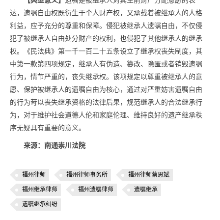
【典型意义】
遗嘱是被继承人对其生前财产分配意愿的表
达，遗嘱自由权既衍生于个人财产权，又承载着被继承人的人格
利益，应予充分的尊重和保障。侵犯被继承人遗嘱自由，不仅侵
犯了被继承人自由处分财产的权利，也侵犯了其他继承人的继承
权。《民法典》第一千一百二十五条设立了继承权丧失制度，其
中第一款第四项规定，继承人有伪造、篡改、隐匿或者销毁遗嘱
行为，情节严重的，丧失继承权。该项规定以尊重被继承人的意
愿、保护被继承人的遗嘱自由为核心，通过对严重妨害遗嘱自由
的行为苛以丧失继承资格的法律后果，规范继承人的合法继承行
为，对于维护社会道德人伦和家庭伦理、维持良好的遗产继承秩
序无疑具有重要的意义。
来源：南通崇川法院
福州律师
福州律师事务所
福州律师蔡思斌
福州继承律师
福州遗嘱律师
遗嘱继承
遗嘱继承纠纷