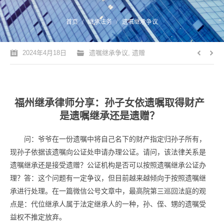
您的位置：
首页
继承法务
遗嘱继承争议
2024年4月18日
遗嘱继承争议
,
遗赠
福州继承律师分享：孙子女依遗嘱取得财产
是遗嘱继承还是遗赠？
问：爷爷在一份遗嘱中将自己名下的财产指定归孙子所有，
现孙子依据该遗嘱向公证处申请办理公证。请问，该法律关系是
遗嘱继承还是接受遗赠？公证机构是否可以按照遗嘱继承公证办
理？答：这个问题有一定争议，但目前越来越倾向于按照遗嘱继
承进行处理。在一篇微信公号文章中，最高院第三巡回法庭的观
点是：代位继承人属于法定继承人的一种，孙、侄、甥的遗嘱受
益权不推定放弃。