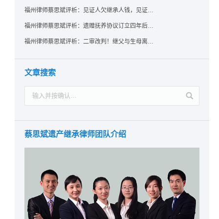
福州律师蔡思斌评析：见证人欠继承人钱，见证遗嘱还有效吗？
福州律师蔡思斌评析：遗赠抚养协议订立四年后丧失民事行为能力，协议有效吗？
福州律师蔡思斌评析：二审改判！继父与生母离婚后，曾受其抚养的继子女是否仍享有继承权？
文章搜索
蔡思斌遗产继承律师团队介绍