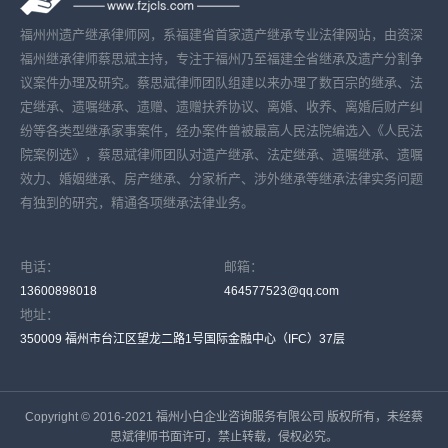
福州州遗产继承律师网，系福建省首家遗产继承专业法律网站，由资深
福州继承律师蔡思斌主持，专注于福州乃至福建全省继承及遗产分割争
议案件办理及研究。蔡思斌律师团队组建以来办理了数百宗的继承、法
定继承、遗嘱继承、遗赠、遗赠扶养协议、离婚、收养、离婚后财产纠
纷等各类型继承家事案件，经办案件曾被最高人民法院编选入《人民法
院案例选》，蔡思斌律师团队对遗产继承、法定继承、遗嘱继承、遗嘱
效力、婚姻继承、房产继承、分家析产、涉外继承等继承法律实务问题
有独到的研究，精通各项继承法律业务。
电话：
邮箱：
13600898018
464577523@qq.com
地址：
350009 福州市台江区望龙二路1号国际金融中心（IFC）37层
Copyright © 2016-2021 福州小白企业咨询服务有限公司 版权所有，未经蔡
思斌律师书面许可，禁止转载，侵权必究。