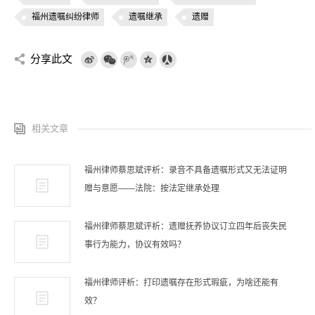
福州遗嘱纠纷律师
遗嘱继承
遗赠
分享此文
相关文章
福州律师蔡思斌评析：录音不具备遗嘱形式又无法证明
赠与意愿——法院：按法定继承处理
福州律师蔡思斌评析：遗赠抚养协议订立四年后丧失民
事行为能力，协议有效吗？
福州律师评析：打印遗嘱存在形式瑕疵，为啥还能有
效？