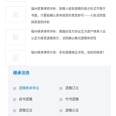
福州家事律师评析：受赠人接受遗赠的表示形式不限于
书面，只要能确认其有接受的意思即可——人民法院案
例库案例评析
福州继承律师评析：离婚后双方协议互为遗产继承人应
认定为接受遗赠表示，法院确认概况遗赠有效性
福州继承律师分享：多份遗嘱相互冲突，该如何继承？
继承法务
遗嘱继承争议
遗嘱订立
自书遗嘱
代书遗嘱
遗嘱见证
遗嘱公证