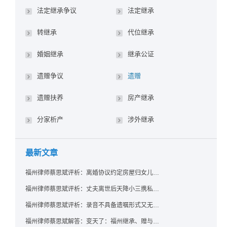
法定继承争议
法定继承
转继承
代位继承
婚姻继承
继承公证
遗赠争议
遗赠
遗赠扶养
房产继承
分家析产
涉外继承
最新文章
福州律师蔡思斌评析：离婚协议约定房屋归女儿所有，父亲去世后继母能否拒绝过户？
福州律师蔡思斌评析：丈夫离世后天降小三携私生子争遗产，法院正义判决保住原配80%份额！
福州律师蔡思斌评析：录音不具备遗嘱形式又无法证明赠与意愿——法院：按法定继承处理
福州律师蔡思斌解答：变天了：福州继承、赠与房产转让要收20%个税？福州国税官方回复来了！