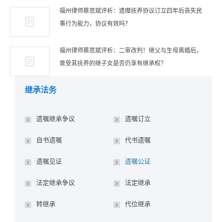
福州律师蔡思斌评析：遗赠抚养协议订立四年后丧失民
事行为能力，协议有效吗？
福州律师蔡思斌评析：二审改判！继父与生母离婚后，
曾受其抚养的继子女是否仍享有继承权？
继承法务
遗嘱继承争议
遗嘱订立
自书遗嘱
代书遗嘱
遗嘱见证
遗嘱公证
法定继承争议
法定继承
转继承
代位继承