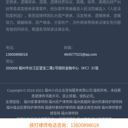
定继承、遗嘱继承、遗赠、遗赠扶养协议、离婚、收养、离婚后财产纠
纷等各类型继承家事案件，经办案件曾被最高人民法院编选入《人民法
院案例选》，蔡思斌律师团队对遗产继承、法定继承、遗嘱继承、遗嘱
效力、婚姻继承、房产继承、分家析产、涉外继承等继承法律实务问题
有独到的研究，精通各项继承法律业务。
电话：
邮箱：
13600898018
464577523@qq.com
地址：
350009 福州市台江区望龙二路1号国际金融中心（IFC）37层
Copyright © 2016-2021 福州小白企业咨询服务有限公司 版权所有，未经蔡
思斌律师书面许可，禁止转载，侵权必究。
友情链接：
福州家事律师网
福州房产律师网
福州离婚网
福州刑事辩护律师网
福州毒品犯罪辩护律师网
福建刑事辩护律师网
福建法律咨询网
福州律师蔡思
斌官网
福州律师网
福建民生传承法律服务中心
福建遗嘱库
福州律师
福州离婚律师
备案号：
闽ICP备16023919号-6
拨打律师电话咨询：13600898018