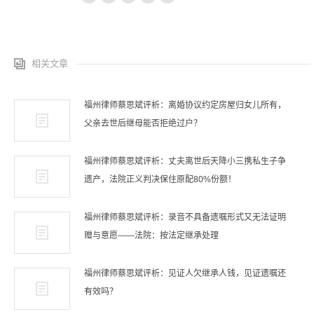
相关文章
福州律师蔡思斌评析：离婚协议约定房屋归女儿所有，
父亲去世后继母能否拒绝过户？
福州律师蔡思斌评析：丈夫离世后天降小三携私生子争
遗产，法院正义判决保住原配80%份额！
福州律师蔡思斌评析：录音不具备遗嘱形式又无法证明
赠与意愿——法院：按法定继承处理
福州律师蔡思斌评析：见证人欠继承人钱，见证遗嘱还
有效吗？