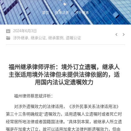
您的位置：
首页
继承法务
涉外继承
2024年6月3日
涉外继承
,
继承公证
,
继承案例
,
遗嘱公证
福州继承律师评析：境外订立遗嘱，继承人
主张适用境外法律但未提供法律依据的，适
用国内法认定遗嘱效力
福州律师蔡思斌评析：
对涉外遗嘱效力的法律适用，《涉外民事关系法律适用法》
第三十三条明确规定“遗嘱效力，适用遗嘱人立遗嘱时或者死亡时
经常居所地法律或者国籍国法律。”具体到本案，被继承人所立遗
嘱是在加拿大订立，故可以适用加拿大法律判断遗嘱效力，但由