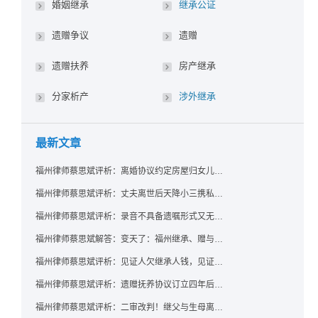
婚姻继承
继承公证
遗赠争议
遗赠
遗赠扶养
房产继承
分家析产
涉外继承
最新文章
福州律师蔡思斌评析：离婚协议约定房屋归女儿所有，父亲去世后继母能否拒绝过户？
福州律师蔡思斌评析：丈夫离世后天降小三携私生子争遗产，法院正义判决保住原配80%份额！
福州律师蔡思斌评析：录音不具备遗嘱形式又无法证明赠与意愿——法院：按法定继承处理
福州律师蔡思斌解答：变天了：福州继承、赠与房产转让要收20%个税？福州国税官方回复来了！
福州律师蔡思斌评析：见证人欠继承人钱，见证遗嘱还有效吗？
福州律师蔡思斌评析：遗赠抚养协议订立四年后丧失民事行为能力，协议有效吗？
福州律师蔡思斌评析：二审改判！继父与生母离婚后，曾受其抚养的继子女是否仍享有继承权？