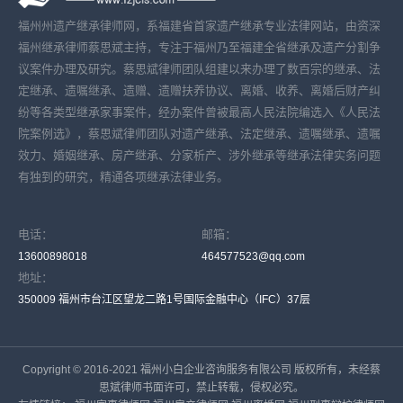
福州州遗产继承律师网，系福建省首家遗产继承专业法律网站，由资深
福州继承律师蔡思斌主持，专注于福州乃至福建全省继承及遗产分割争
议案件办理及研究。蔡思斌律师团队组建以来办理了数百宗的继承、法
定继承、遗嘱继承、遗赠、遗赠扶养协议、离婚、收养、离婚后财产纠
纷等各类型继承家事案件，经办案件曾被最高人民法院编选入《人民法
院案例选》，蔡思斌律师团队对遗产继承、法定继承、遗嘱继承、遗嘱
效力、婚姻继承、房产继承、分家析产、涉外继承等继承法律实务问题
有独到的研究，精通各项继承法律业务。
电话：
邮箱：
13600898018
464577523@qq.com
地址：
350009 福州市台江区望龙二路1号国际金融中心（IFC）37层
Copyright © 2016-2021 福州小白企业咨询服务有限公司 版权所有，未经蔡
思斌律师书面许可，禁止转载，侵权必究。