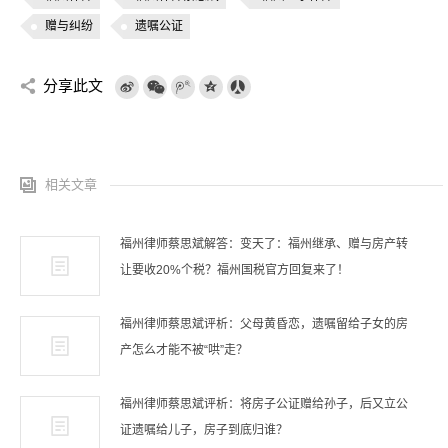
赠与纠纷
遗嘱公证
分享此文
相关文章
福州律师蔡思斌解答：变天了：福州继承、赠与房产转
让要收20%个税？福州国税官方回复来了！
福州律师蔡思斌评析：父母黄昏恋，遗嘱留给子女的房
产怎么才能不被“哄”走？
福州律师蔡思斌评析：将房子公证赠给孙子，后又立公
证遗嘱给儿子，房子到底归谁？