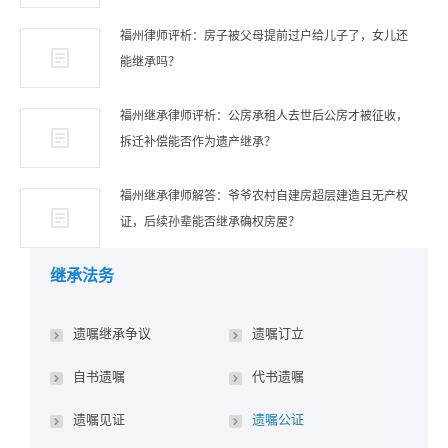
福州律师评析：房子被父母提前过户给儿子了，女儿还
能继承吗？
福州继承律师评析：公房承租人去世后公房才被征收，
拆迁补偿能否作为遗产继承？
福州继承律师解答：爷爷农村自建房超层建造且无产权
证，后续孙辈能否继承确权房屋？
继承法务
遗嘱继承争议
遗嘱订立
自书遗嘱
代书遗嘱
遗嘱见证
遗嘱公证