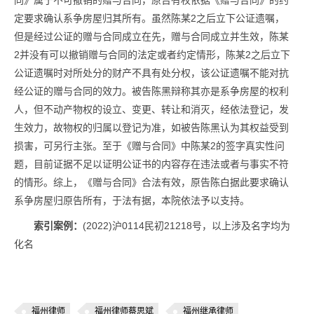
同》属于不可撤销的赠与合同，原告有权依据《赠与合同》的约
定要求确认系争房屋归其所有。虽然陈某2之后立下公证遗嘱，
但是经过公证的赠与合同成立在先，赠与合同成立并生效，陈某
2并没有可以撤销赠与合同的法定或者约定情形，陈某2之后立下
公证遗嘱时对所处分的财产不具有处分权，该公证遗嘱不能对抗
经公证的赠与合同的效力。被告陈黑辩称其亦是系争房屋的权利
人，但不动产物权的设立、变更、转让和消灭，经依法登记，发
生效力，故物权的归属以登记为准，如被告陈黑认为其权益受到
损害，可另行主张。至于《赠与合同》中陈某2的签字真实性问
题，目前证据不足以证明公证书的内容存在违法或者与事实不符
的情形。综上，《赠与合同》合法有效，原告陈白据此要求确认
系争房屋归原告所有，于法有据，本院依法予以支持。
索引案例：
(2022)沪0114民初21218号，以上涉及名字均为
化名
福州律师
福州律师蔡思斌
福州继承律师