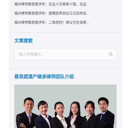
福州律师蔡思斌评析：见证人欠继承人钱，见证遗嘱还有效吗？
福州律师蔡思斌评析：遗赠抚养协议订立四年后丧失民事行为能力，协议有效吗？
福州律师蔡思斌评析：二审改判！继父与生母离婚后，曾受其抚养的继子女是否仍享有继承权？
文章搜索
蔡思斌遗产继承律师团队介绍