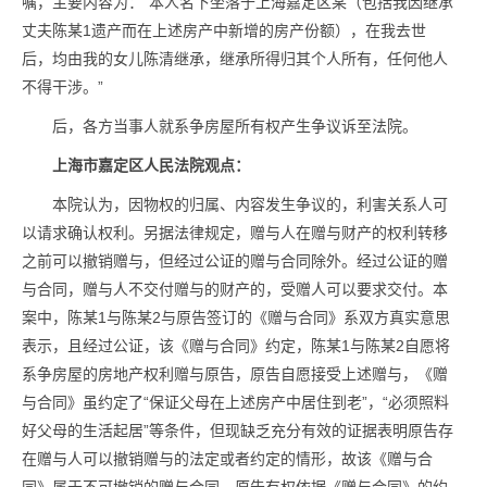
嘱，主要内容为：“本人名下坐落于上海嘉定区某（包括我因继承
丈夫陈某1遗产而在上述房产中新增的房产份额），在我去世
后，均由我的女儿陈清继承，继承所得归其个人所有，任何他人
不得干涉。”
后，各方当事人就系争房屋所有权产生争议诉至法院。
上海市嘉定区人民法院观点
：
本院认为，因物权的归属、内容发生争议的，利害关系人可
以请求确认权利。另据法律规定，赠与人在赠与财产的权利转移
之前可以撤销赠与，但经过公证的赠与合同除外。经过公证的赠
与合同，赠与人不交付赠与的财产的，受赠人可以要求交付。本
案中，陈某1与陈某2与原告签订的《赠与合同》系双方真实意思
表示，且经过公证，该《赠与合同》约定，陈某1与陈某2自愿将
系争房屋的房地产权利赠与原告，原告自愿接受上述赠与，《赠
与合同》虽约定了“保证父母在上述房产中居住到老”，“必须照料
好父母的生活起居”等条件，但现缺乏充分有效的证据表明原告存
在赠与人可以撤销赠与的法定或者约定的情形，故该《赠与合