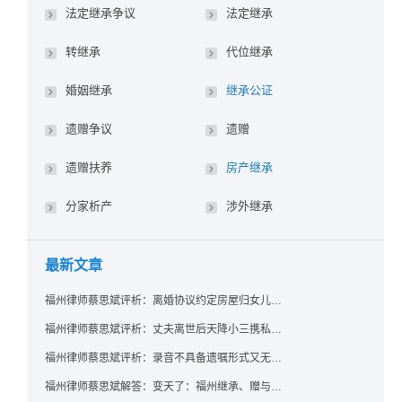
法定继承争议
法定继承
转继承
代位继承
婚姻继承
继承公证
遗赠争议
遗赠
遗赠扶养
房产继承
分家析产
涉外继承
最新文章
福州律师蔡思斌评析：离婚协议约定房屋归女儿所有，父亲去世后继母能否拒绝过户？
福州律师蔡思斌评析：丈夫离世后天降小三携私生子争遗产，法院正义判决保住原配80%份额！
福州律师蔡思斌评析：录音不具备遗嘱形式又无法证明赠与意愿——法院：按法定继承处理
福州律师蔡思斌解答：变天了：福州继承、赠与房产转让要收20%个税？福州国税官方回复来了！