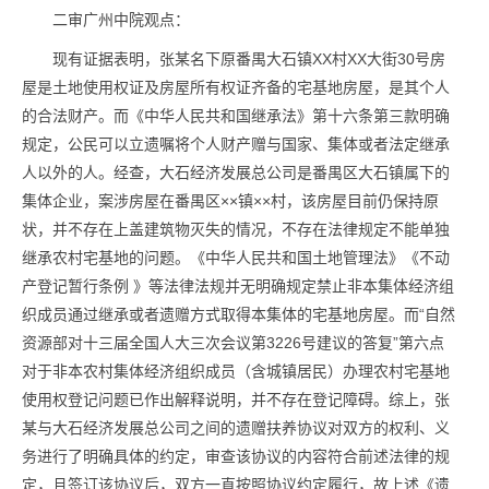
二审广州中院观点：
现有证据表明，张某名下原番禺大石镇XX村XX大街30号房
屋是土地使用权证及房屋所有权证齐备的宅基地房屋，是其个人
的合法财产。而《中华人民共和国继承法》第十六条第三款明确
规定，公民可以立遗嘱将个人财产赠与国家、集体或者法定继承
人以外的人。经查，大石经济发展总公司是番禺区大石镇属下的
集体企业，案涉房屋在番禺区××镇××村，该房屋目前仍保持原
状，并不存在上盖建筑物灭失的情况，不存在法律规定不能单独
继承农村宅基地的问题。《中华人民共和国土地管理法》《不动
产登记暂行条例 》等法律法规并无明确规定禁止非本集体经济组
织成员通过继承或者遗赠方式取得本集体的宅基地房屋。而“自然
资源部对十三届全国人大三次会议第3226号建议的答复”第六点
对于非本农村集体经济组织成员（含城镇居民）办理农村宅基地
使用权登记问题已作出解释说明，并不存在登记障碍。综上，张
某与大石经济发展总公司之间的遗赠扶养协议对双方的权利、义
务进行了明确具体的约定，审查该协议的内容符合前述法律的规
定，且签订该协议后，双方一直按照协议约定履行，故上述《遗