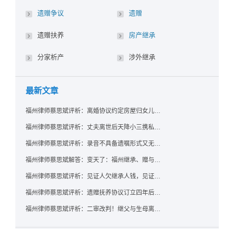
遗赠争议
遗赠
遗赠扶养
房产继承
分家析产
涉外继承
最新文章
福州律师蔡思斌评析：离婚协议约定房屋归女儿所有，父亲去世后继母能否拒绝过户？
福州律师蔡思斌评析：丈夫离世后天降小三携私生子争遗产，法院正义判决保住原配80%份额！
福州律师蔡思斌评析：录音不具备遗嘱形式又无法证明赠与意愿——法院：按法定继承处理
福州律师蔡思斌解答：变天了：福州继承、赠与房产转让要收20%个税？福州国税官方回复来了！
福州律师蔡思斌评析：见证人欠继承人钱，见证遗嘱还有效吗？
福州律师蔡思斌评析：遗赠抚养协议订立四年后丧失民事行为能力，协议有效吗？
福州律师蔡思斌评析：二审改判！继父与生母离婚后，曾受其抚养的继子女是否仍享有继承权？