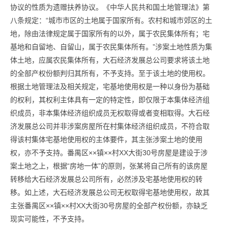
协议的性质为遗赠扶养协议。《中华人民共和国土地管理法》第
八条规定：“城市市区的土地属于国家所有。农村和城市郊区的土
地，除由法律规定属于国家所有的以外，属于农民集体所有；宅
基地和自留地、自留山，属于农民集体所有。”涉案土地性质为集
体土地，应属农民集体所有，大石经济发展总公司要求将该土地
的全部产权份额判归其所有，不予支持。至于该土地的使用权。
根据土地管理法及相关规定，宅基地使用权是一种以身份为基础
的权利，其权利主体具有一定的特定性，即仅限于本集体经济组
织成员，非本集体经济组织成员无权取得或者变相取得。大石经
济发展总公司并非涉案房屋所在村集体经济组织成员，不符合取
得该村集体宅基地使用权的主体要件，其主张涉案土地的使用
权，亦不予支持。番禺区××镇××村XX大街30号房屋是建设于涉
案土地之上，根据“房地一体”的原则，张某将自己所有的该房屋
转移给大石经济发展总公司所有，必然涉及宅基地使用权的转
移。如上述，大石经济发展总公司无权取得宅基地使用权，故其
主张番禺区××镇××村XX大街30号房屋的全部产权份额，亦缺乏
现实可能性，不予支持。