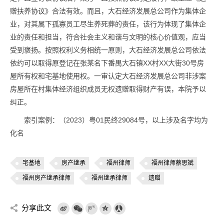
赠扶养协议》合法有效。而且，大石经济发展总公司作为集体企
业，对其属下孤寡员工尽生养死葬的责任，该行为体现了集体企
业的责任和担当，符合社会主义和谐与文明的核心价值观，应当
受到褒扬。按照权利义务相统一原则，大石经济发展总公司依法
依约可以取得原登记在张某名下番禺大石镇XX村XX大街30号房
屋所有权和宅基地使用权。一审认定大石经济发展总公司非涉案
房屋所在村集体经济组织成员无权遗赠取得财产有误，本院予以
纠正。
索引案例：（2023）粤01民终29084号，以上涉及名字均为
化名
宅基地
房产继承
福州律师
福州律师蔡思斌
福州房产继承律师
福州继承律师
遗赠
分享此文