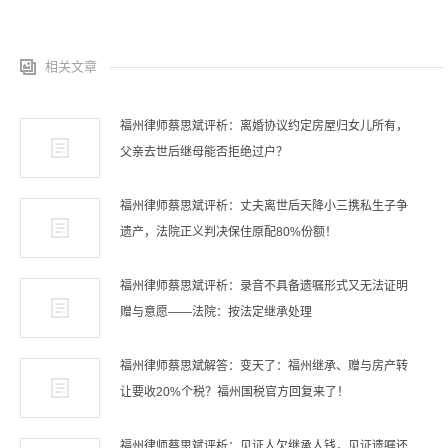
相关文章
福州律师蔡思斌评析：离婚协议约定房屋归女儿所有，
父亲去世后继母能否拒绝过户？
福州律师蔡思斌评析：丈夫离世后天降小三携私生子争
遗产，法院正义判决保住原配80%份额！
福州律师蔡思斌评析：录音不具备遗嘱形式又无法证明
赠与意愿——法院：按法定继承处理
福州律师蔡思斌解答：变天了：福州继承、赠与房产转
让要收20%个税？福州国税官方回复来了！
福州律师蔡思斌评析：见证人欠继承人钱，见证遗嘱还