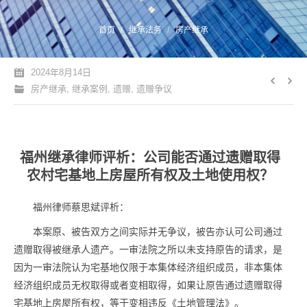
您的位置：
首页
继承法务
房产继承
2024年8月14日
房产继承
,
继承案例
,
遗赠
,
遗赠争议
福州继承律师评析：公司能否通过遗赠取得
农村宅基地上房屋所有权及土地使用权？
福州律师蔡思斌评析：
本案原、被告双方之间实际并无争议，被告亦认可公司通过
遗赠取得被继承人遗产。一审法院之所以未支持原告的请求，是
因为一审法院认为宅基地仅限于本集体经济组织成员，非本集体
经济组织成员无权取得或者变相取得，如果让原告通过遗赠取得
宅基地上房屋所有权，等于变相违反《土地管理法》。