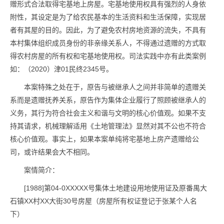
赠形式合法取得宅基地上房屋。宅基地使用权具有强烈的人身依
附性，其设定是为了给农民基本的生活资料和生活保障，实现居
者有其屋的目的。因此，为了避免农村房地资源的流失，不具有
本村集体组织成员身份的非亲缘关系人，不得通过遗赠的方式取
得农村房屋的所有权和宅基地使用权。司法实践中亦有此类案例
如：（2020）津01民终2345号。
本案特殊之处在于，原告与被继承人之间并非简单的遗赠关
系而是遗赠抚养关系，原告作为集体企业履行了照顾被继承人的
义务，其行为符合社会主义和谐与文明的核心价值观。如果不支
持其请求，机械理解适用《土地管理法》显然对其不公也不符合
核心价值观。事实上，如果本案单纯将宅基地上房产遗赠给公
司，或许结果会大不相同。
案情简介：
[1988]第04-0XXXXX号集体土地建设用地使用证及原番禺大
石镇XX村XX大街30号房屋（房屋所有权证登记于张某个人名
下）