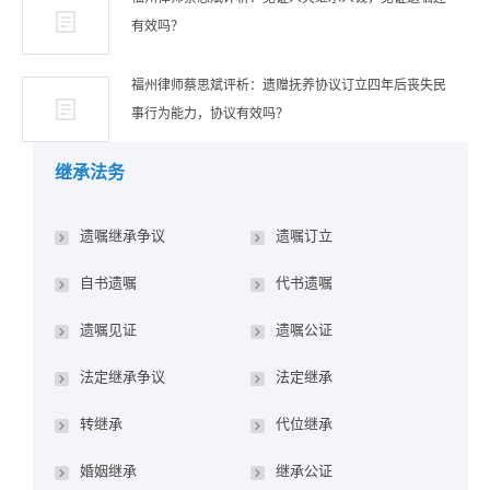
有效吗？
福州律师蔡思斌评析：遗赠抚养协议订立四年后丧失民
事行为能力，协议有效吗？
继承法务
遗嘱继承争议
遗嘱订立
自书遗嘱
代书遗嘱
遗嘱见证
遗嘱公证
法定继承争议
法定继承
转继承
代位继承
婚姻继承
继承公证