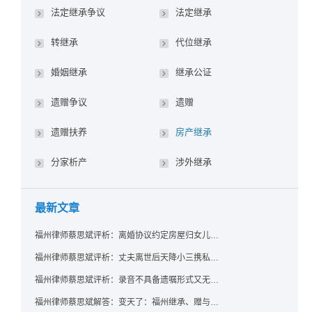
法定继承争议
法定继承
转继承
代位继承
婚姻继承
继承公证
遗赠争议
遗赠
遗赠扶养
房产继承
分家析产
涉外继承
最新文章
福州律师蔡思斌评析：离婚协议约定房屋归女儿所有，父亲去世后继母能否拒绝过户？
福州律师蔡思斌评析：丈夫离世后天降小三携私生子争遗产，法院正义判决保住原配80%份额！
福州律师蔡思斌评析：录音不具备遗嘱形式又无法证明赠与意愿——法院：按法定继承处理
福州律师蔡思斌解答：变天了：福州继承、赠与房产转让要收20%个税？福州国税官方回复来了！