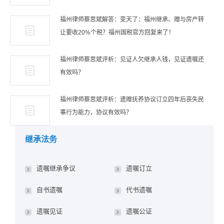
福州律师蔡思斌解答：变天了：福州继承、赠与房产转
让要收20%个税？福州国税官方回复来了！
福州律师蔡思斌评析：见证人欠继承人钱，见证遗嘱还
有效吗？
福州律师蔡思斌评析：遗赠抚养协议订立四年后丧失民
事行为能力，协议有效吗？
继承法务
遗嘱继承争议
遗嘱订立
自书遗嘱
代书遗嘱
遗嘱见证
遗嘱公证