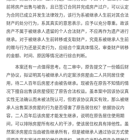
前将房产出售与被告，且已签订合同并完成房产过户，可以认定
为合同已成立并发生法律效力，该行为系被继承人生前对其合法
财产的处分行为，系其真实的意思表示，应予以充分尊重。故该
房产不属于被继承人遗留的个人合法财产，不应再作为遗产进行
继承。对于被继承人生前转移或支取财产，究竟系被继承人生前
的赠与行为还是买卖行为，应结合个案具体情况，审查财产转移
的金额、时间、原因等情况进行综合判断。
本案还有一点值得思考。在二审中，原告提交了一份婚后财
产协议，拟证明其与被继承人约定案涉房屋由二人共同居住使
用，待二人百年后房屋才由被告继承。现被告在原告不知情的情
况下擅自出售该房屋侵犯了原告合法权益。虽本案中因该协议真
实性无法确认而未被法院认可，但若该协议真实有效，那么被继
承人出售案涉房屋的行为是否侵害了原告居住权？依据协议内
容，二人百年后该房屋才能发生继承，说明在原告居住使用期
间，可以排除房屋所有权人的干涉，使该居住权具有排他性。虽
然案涉房屋应当由被告继承所有，但是被继承人通过协议方式使