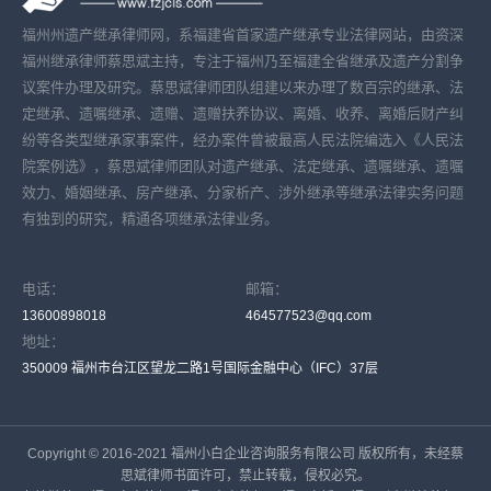
福州州遗产继承律师网，系福建省首家遗产继承专业法律网站，由资深
福州继承律师蔡思斌主持，专注于福州乃至福建全省继承及遗产分割争
议案件办理及研究。蔡思斌律师团队组建以来办理了数百宗的继承、法
定继承、遗嘱继承、遗赠、遗赠扶养协议、离婚、收养、离婚后财产纠
纷等各类型继承家事案件，经办案件曾被最高人民法院编选入《人民法
院案例选》，蔡思斌律师团队对遗产继承、法定继承、遗嘱继承、遗嘱
效力、婚姻继承、房产继承、分家析产、涉外继承等继承法律实务问题
有独到的研究，精通各项继承法律业务。
电话：
邮箱：
13600898018
464577523@qq.com
地址：
350009 福州市台江区望龙二路1号国际金融中心（IFC）37层
Copyright © 2016-2021 福州小白企业咨询服务有限公司 版权所有，未经蔡
思斌律师书面许可，禁止转载，侵权必究。