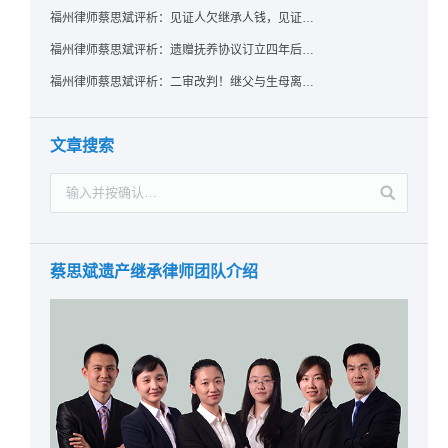
福州律师蔡思斌评析：见证人欠继承人钱，见证遗嘱还有效吗？
福州律师蔡思斌评析：遗赠抚养协议订立四年后丧失民事行为能力，协议有效吗？
福州律师蔡思斌评析：二审改判！继父与生母离婚后，曾受其抚养的继子女是否仍享有继承权？
文章搜索
蔡思斌遗产继承律师团队介绍