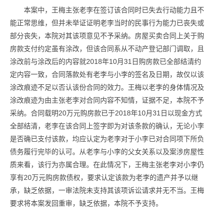
本案中，王梅主张老李在签订该合同时已失去行动能力且不
能正常思维，但并未举证证明老李当时的民事行为能力已丧失或
部分丧失，本院对其该项意见不予采纳。房屋买卖合同上关于购
房款支付约定虽有涂改，但该合同系从不动产登记部门调取，且
涂改前与涂改后的内容就2018年10月31日购房款已全部结清约
定内容一致，合同落款处有老李与小李的签名及日期，故仅以该
涂改痕迹不足以否认该份合同的效力。王梅以老李的身体情况及
涂改痕迹为由主张老李对合同内容不知情，证据不足，本院不予
采纳。合同载明20万元购房款已于2018年10月31日以现金方式
全部结清，老李在该合同上签字即为对该条款的确认，无论小李
是否确已支付该款，均应认定为老李对于小李已对合同项下所负
债务履行完毕的认可。从老李与小李的父女关系以及案涉房屋性
质来看，该行为亦属合理。在此情况下，王梅主张老李对小李仍
享有20万元购房款债权，要求认定该款为老李的遗产并予以继
承，缺乏依据，一审法院未支持其该项诉讼请求并无不当。王梅
要求将本案发回重审，缺乏依据，本院不予支持。