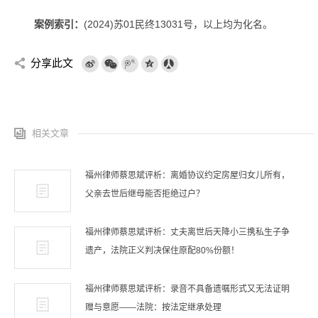
案例索引：
(2024)苏01民终13031号，以上均为化名。
分享此文
相关文章
福州律师蔡思斌评析：离婚协议约定房屋归女儿所有，
父亲去世后继母能否拒绝过户？
福州律师蔡思斌评析：丈夫离世后天降小三携私生子争
遗产，法院正义判决保住原配80%份额！
福州律师蔡思斌评析：录音不具备遗嘱形式又无法证明
赠与意愿——法院：按法定继承处理