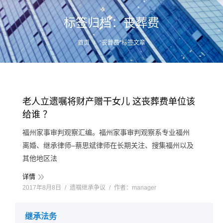
标签归档：
丧葬费
您的位置：
首页
"丧葬费"标签文章
老人立遗嘱将财产赠干女儿 这丧葬费单位该
给谁 ？
福州家事审判观察汇编。福州家事审判观察系专业福州
离婚、继承律师–蔡思斌律师在长期关注、搜集福州以及
其他地区法
详情
2017年8月8日
遗嘱继承争议
作者：
manager
继承法务