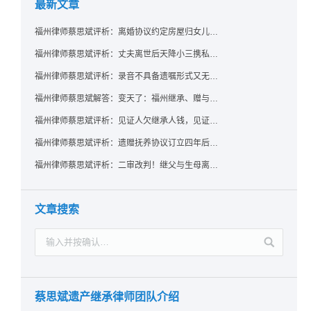
最新文章
福州律师蔡思斌评析：离婚协议约定房屋归女儿所有，父亲去世后继母能否拒绝过户？
福州律师蔡思斌评析：丈夫离世后天降小三携私生子争遗产，法院正义判决保住原配80%份额！
福州律师蔡思斌评析：录音不具备遗嘱形式又无法证明赠与意愿——法院：按法定继承处理
福州律师蔡思斌解答：变天了：福州继承、赠与房产转让要收20%个税？福州国税官方回复来了！
福州律师蔡思斌评析：见证人欠继承人钱，见证遗嘱还有效吗？
福州律师蔡思斌评析：遗赠抚养协议订立四年后丧失民事行为能力，协议有效吗？
福州律师蔡思斌评析：二审改判！继父与生母离婚后，曾受其抚养的继子女是否仍享有继承权？
文章搜索
蔡思斌遗产继承律师团队介绍