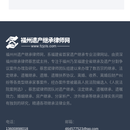
福州州遗产继承律师网，系福建省首家遗产继承专业法律网站，由资深
福州继承律师蔡思斌主持，专注于福州乃至福建全省继承及遗产分割争
议案件办理及研究。蔡思斌律师团队组建以来办理了数百宗的继承、法
定继承、遗嘱继承、遗赠、遗赠扶养协议、离婚、收养、离婚后财产纠
纷等各类型继承家事案件，经办案件曾被最高人民法院编选入《人民法
院案例选》，蔡思斌律师团队对遗产继承、法定继承、遗嘱继承、遗嘱
效力、婚姻继承、房产继承、分家析产、涉外继承等继承法律实务问题
有独到的研究，精通各项继承法律业务。
电话：
邮箱：
13600898018
464577523@qq.com