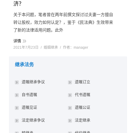
济？
关于本问题，笔者曾在两年前撰文探讨过夫妻一方擅自
转让股权，效力如何认定？，鉴于《民法典》生效带来
了新的法律适用问题。此外
详情
2021年7月23日
婚姻继承
作者：
manager
继承法务
遗嘱继承争议
遗嘱订立
自书遗嘱
代书遗嘱
遗嘱见证
遗嘱公证
法定继承争议
法定继承
转继承
代位继承