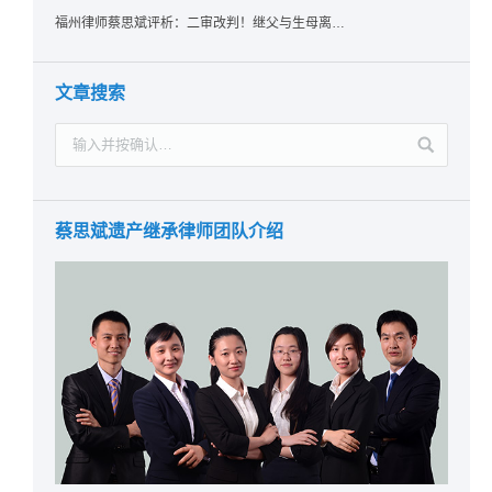
福州律师蔡思斌评析：二审改判！继父与生母离婚后，曾受其抚养的继子女是否仍享有继承权？
文章搜索
蔡思斌遗产继承律师团队介绍