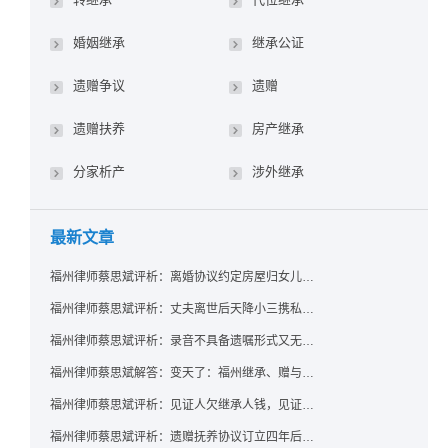
婚姻继承
继承公证
遗赠争议
遗赠
遗赠扶养
房产继承
分家析产
涉外继承
最新文章
福州律师蔡思斌评析：离婚协议约定房屋归女儿所有，父亲去世后继母能否拒绝过户？
福州律师蔡思斌评析：丈夫离世后天降小三携私生子争遗产，法院正义判决保住原配80%份额！
福州律师蔡思斌评析：录音不具备遗嘱形式又无法证明赠与意愿——法院：按法定继承处理
福州律师蔡思斌解答：变天了：福州继承、赠与房产转让要收20%个税？福州国税官方回复来了！
福州律师蔡思斌评析：见证人欠继承人钱，见证遗嘱还有效吗？
福州律师蔡思斌评析：遗赠抚养协议订立四年后丧失民事行为能力，协议有效吗？