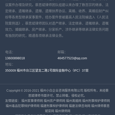
议案件办理及研究。蔡思斌律师团队组建以来办理了数百宗的继承、法
定继承、遗嘱继承、遗赠、遗赠扶养协议、离婚、收养、离婚后财产纠
纷等各类型继承家事案件，经办案件曾被最高人民法院编选入《人民法
院案例选》，蔡思斌律师团队对遗产继承、法定继承、遗嘱继承、遗嘱
效力、婚姻继承、房产继承、分家析产、涉外继承等继承法律实务问题
有独到的研究，精通各项继承法律业务。
电话：
邮箱：
13600898018
464577523@qq.com
地址：
350009 福州市台江区望龙二路1号国际金融中心（IFC）37层
Copyright © 2016-2021 福州小白企业咨询服务有限公司 版权所有，未经蔡
思斌律师书面许可，禁止转载，侵权必究。
友情链接：
福州家事律师网
福州房产律师网
福州离婚网
福州刑事辩护律师网
福州毒品犯罪辩护律师网
福建刑事辩护律师网
福建法律咨询网
福州律师蔡思
斌官网
福州律师网