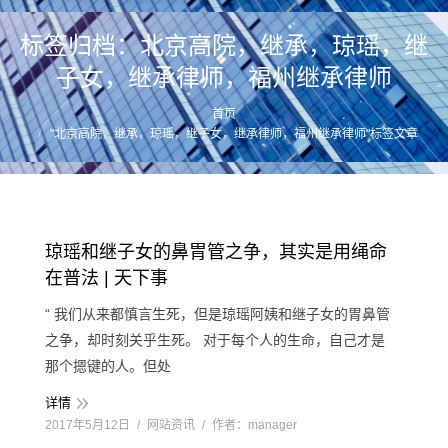
标签归档：
北京高院，继承，琼瑶，继
子女，继承律师，福州继承律师
首页
您的位置：
"北京高院，继承，琼瑶，继子女，继承律师，福州继承律师"标签文章
琼瑶和继子女的鼻胃管之争，其实是用绳命
在普法 | 天下事
“ 我们从来都慎言生死，但是琼瑶阿姨和继子女的胃鼻管
之争，却时刻关乎生死。 对于每个人的生命，自己才是
那个摁键的人。但处
详情
2017年5月12日
网站资讯
作者：
manager