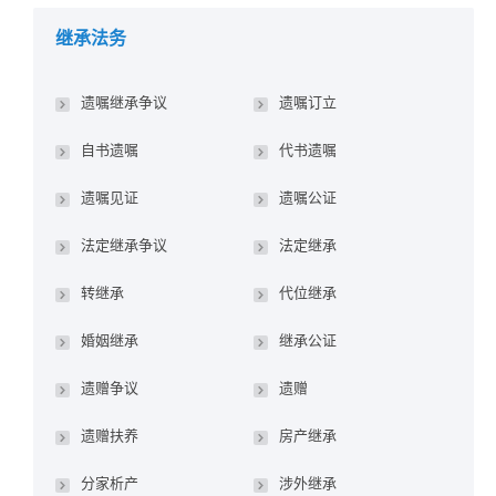
继承法务
遗嘱继承争议
遗嘱订立
自书遗嘱
代书遗嘱
遗嘱见证
遗嘱公证
法定继承争议
法定继承
转继承
代位继承
婚姻继承
继承公证
遗赠争议
遗赠
遗赠扶养
房产继承
分家析产
涉外继承