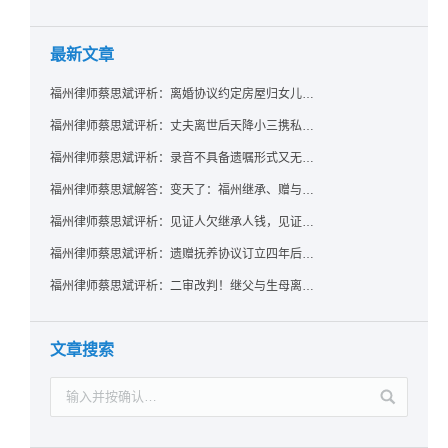
最新文章
福州律师蔡思斌评析：离婚协议约定房屋归女儿所有，父亲去世后继母能否拒绝过户？
福州律师蔡思斌评析：丈夫离世后天降小三携私生子争遗产，法院正义判决保住原配80%份额！
福州律师蔡思斌评析：录音不具备遗嘱形式又无法证明赠与意愿——法院：按法定继承处理
福州律师蔡思斌解答：变天了：福州继承、赠与房产转让要收20%个税？福州国税官方回复来了！
福州律师蔡思斌评析：见证人欠继承人钱，见证遗嘱还有效吗？
福州律师蔡思斌评析：遗赠抚养协议订立四年后丧失民事行为能力，协议有效吗？
福州律师蔡思斌评析：二审改判！继父与生母离婚后，曾受其抚养的继子女是否仍享有继承权？
文章搜索