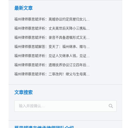
最新文章
福州律师蔡思斌评析：离婚协议约定房屋归女儿所有，父亲去世后继母能否拒绝过户？
福州律师蔡思斌评析：丈夫离世后天降小三携私生子争遗产，法院正义判决保住原配80%份额！
福州律师蔡思斌评析：录音不具备遗嘱形式又无法证明赠与意愿——法院：按法定继承处理
福州律师蔡思斌解答：变天了：福州继承、赠与房产转让要收20%个税？福州国税官方回复来了！
福州律师蔡思斌评析：见证人欠继承人钱，见证遗嘱还有效吗？
福州律师蔡思斌评析：遗赠抚养协议订立四年后丧失民事行为能力，协议有效吗？
福州律师蔡思斌评析：二审改判！继父与生母离婚后，曾受其抚养的继子女是否仍享有继承权？
文章搜索