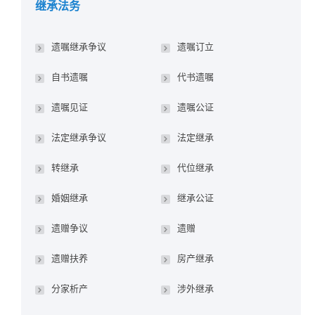
继承法务
遗嘱继承争议
遗嘱订立
自书遗嘱
代书遗嘱
遗嘱见证
遗嘱公证
法定继承争议
法定继承
转继承
代位继承
婚姻继承
继承公证
遗赠争议
遗赠
遗赠扶养
房产继承
分家析产
涉外继承