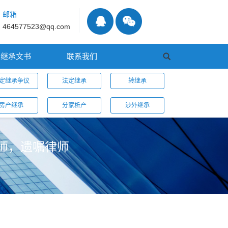
邮箱
464577523@qq.com
继承文书
联系我们
定继承争议
法定继承
转继承
房产继承
分家析产
涉外继承
师，遗嘱律师