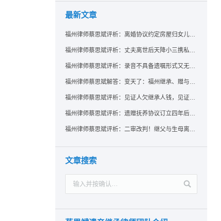
最新文章
福州律师蔡思斌评析：离婚协议约定房屋归女儿所有，父亲去世后继母能否拒绝过户？
福州律师蔡思斌评析：丈夫离世后天降小三携私生子争遗产，法院正义判决保住原配80%份额！
福州律师蔡思斌评析：录音不具备遗嘱形式又无法证明赠与意愿——法院：按法定继承处理
福州律师蔡思斌解答：变天了：福州继承、赠与房产转让要收20%个税？福州国税官方回复来了！
福州律师蔡思斌评析：见证人欠继承人钱，见证遗嘱还有效吗？
福州律师蔡思斌评析：遗赠抚养协议订立四年后丧失民事行为能力，协议有效吗？
福州律师蔡思斌评析：二审改判！继父与生母离婚后，曾受其抚养的继子女是否仍享有继承权？
文章搜索