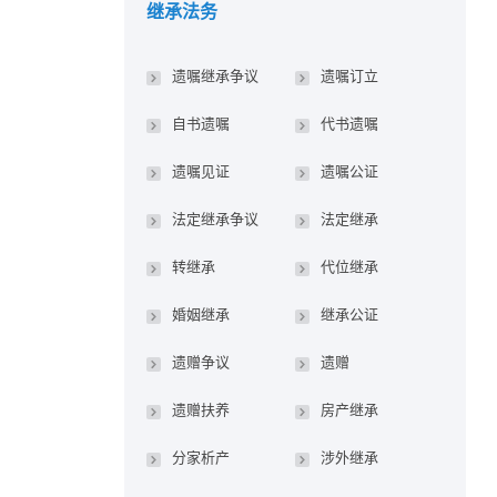
继承法务
遗嘱继承争议
遗嘱订立
自书遗嘱
代书遗嘱
遗嘱见证
遗嘱公证
法定继承争议
法定继承
转继承
代位继承
婚姻继承
继承公证
遗赠争议
遗赠
遗赠扶养
房产继承
分家析产
涉外继承