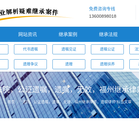
免费咨询专线
13600898018
网站资讯
继承案例
继承法规
代书遗嘱
遗嘱见证
遗嘱公证
法
遗赠争议
遗赠
遗赠扶养
法院，公证遗嘱，遗嘱，无效，福州继承律
首页
"法院，公证遗嘱，遗嘱，无效，福州继承律师，遗嘱律师"标签文章