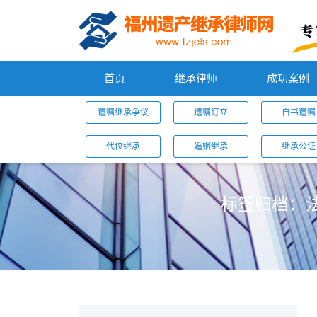
首页
继承律师
成功案例
遗嘱继承争议
遗嘱订立
自书遗嘱
代位继承
婚姻继承
继承公证
标签归档：
您的位置：