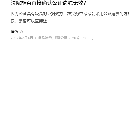
法院能否直接确认公证遗嘱无效？
因为公证具有较高的证据效力，故实务中常常会采用公证遗嘱的方
误，是否可以直接让
详情
2017年2月4日
继承法务
,
遗嘱公证
作者：
manager