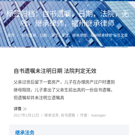
标签归档：
自书遗嘱，日期，法院，无
效，继承律师，福州继承律师
您的位置：
首页
"自书遗嘱，日期，法院，无效，继承律师，福州继承律师"标签文章
自书遗嘱未注明日期 法院判定无效
父亲过世后留下一套房产，儿子在办理房产过户时遭到
继母阻挠，儿子拿出了父亲生前出具的一份自书遗嘱，
但遗嘱却并未注明立遗嘱具
详情
2017年1月12日
继承法务
,
自书遗嘱
作者：
manager
继承法务