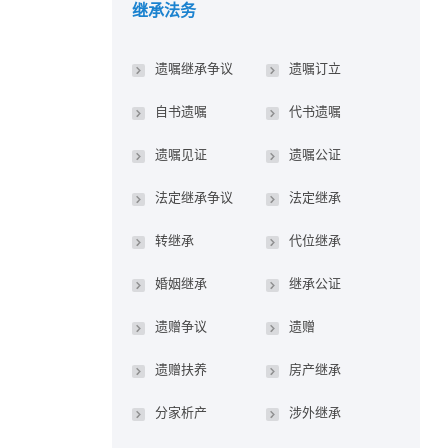
继承法务
遗嘱继承争议
遗嘱订立
自书遗嘱
代书遗嘱
遗嘱见证
遗嘱公证
法定继承争议
法定继承
转继承
代位继承
婚姻继承
继承公证
遗赠争议
遗赠
遗赠扶养
房产继承
分家析产
涉外继承