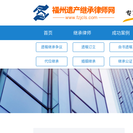
首页
继承律师
成功案例
遗嘱继承争议
遗嘱订立
自书遗嘱
代位继承
婚姻继承
继承公证
您的位置：