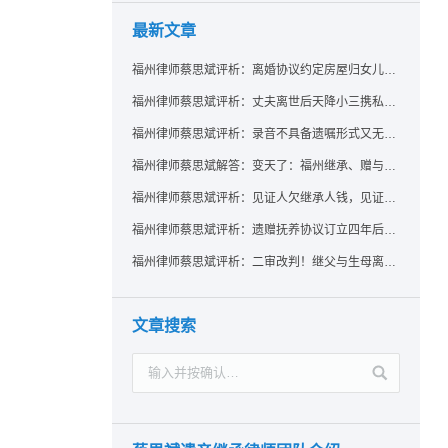
最新文章
福州律师蔡思斌评析：离婚协议约定房屋归女儿所有，父亲去世后继母能否拒绝过户？
福州律师蔡思斌评析：丈夫离世后天降小三携私生子争遗产，法院正义判决保住原配80%份额！
福州律师蔡思斌评析：录音不具备遗嘱形式又无法证明赠与意愿——法院：按法定继承处理
福州律师蔡思斌解答：变天了：福州继承、赠与房产转让要收20%个税？福州国税官方回复来了！
福州律师蔡思斌评析：见证人欠继承人钱，见证遗嘱还有效吗？
福州律师蔡思斌评析：遗赠抚养协议订立四年后丧失民事行为能力，协议有效吗？
福州律师蔡思斌评析：二审改判！继父与生母离婚后，曾受其抚养的继子女是否仍享有继承权？
文章搜索