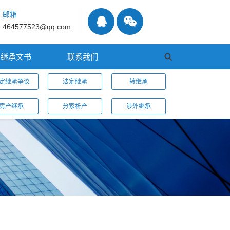
邮箱
464577523@qq.com
继承文书
联系我们
定继承争议
法定继承
转继承
房产继承
分家析产
涉外继承