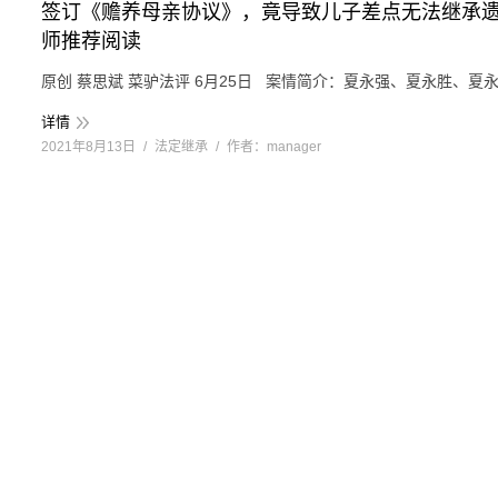
签订《赡养母亲协议》，竟导致儿子差点无法继承
师推荐阅读
原创 蔡思斌 菜驴法评 6月25日 案情简介：夏永强、夏永胜、
详情
2021年8月13日
法定继承
作者：
manager