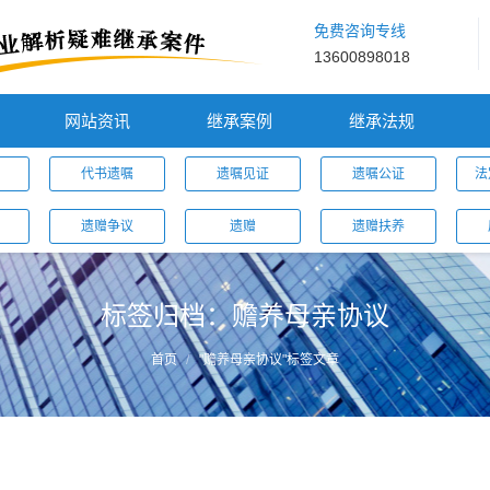
免费咨询专线
13600898018
网站资讯
继承案例
继承法规
代书遗嘱
遗嘱见证
遗嘱公证
法
遗赠争议
遗赠
遗赠扶养
标签归档：
赡养母亲协议
首页
"赡养母亲协议"标签文章