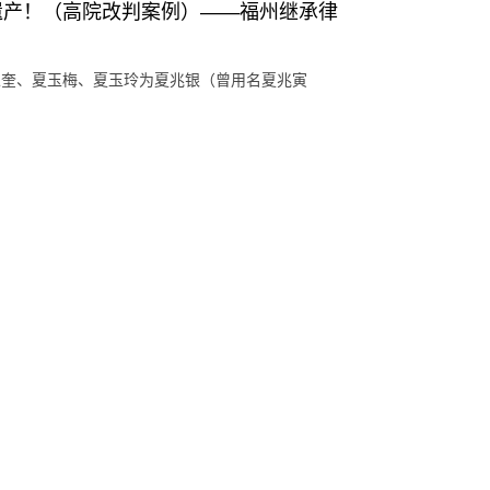
遗产！（高院改判案例）——福州继承律
夏永奎、夏玉梅、夏玉玲为夏兆银（曾用名夏兆寅