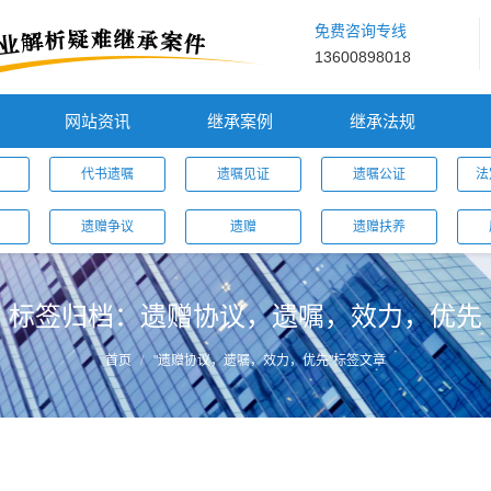
免费咨询专线
13600898018
网站资讯
继承案例
继承法规
代书遗嘱
遗嘱见证
遗嘱公证
法
遗赠争议
遗赠
遗赠扶养
标签归档：
遗赠协议，遗嘱，效力，优先
首页
"遗赠协议，遗嘱，效力，优先"标签文章