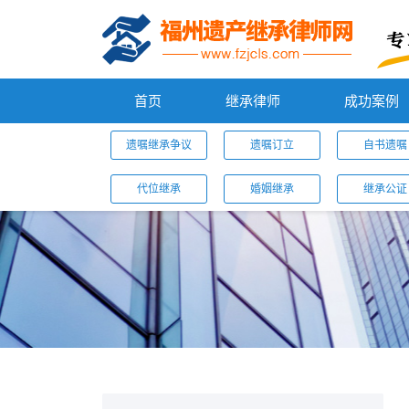
首页
继承律师
成功案例
遗嘱继承争议
遗嘱订立
自书遗嘱
代位继承
婚姻继承
继承公证
您的位置：