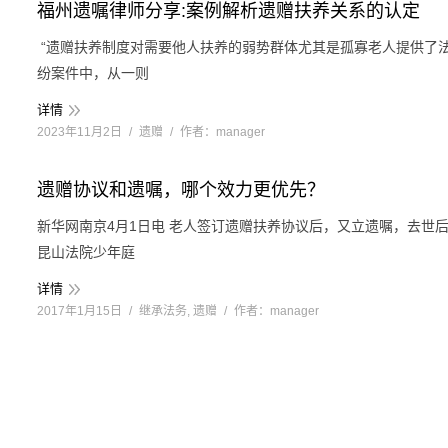
福州遗嘱律师分享:案例解析遗赠扶养关系的认定
“遗赠扶养制度对需要他人扶养的弱势群体尤其是孤寡老人提供了
纷案件中，从一则
详情
2023年11月2日
遗赠
作者：
manager
遗赠协议和遗嘱，哪个效力更优先？
新华网南京4月1日电 老人签订遗赠扶养协议后，又立遗嘱，去世
昆山法院少年庭
详情
2017年1月15日
继承法务
,
遗赠
作者：
manager