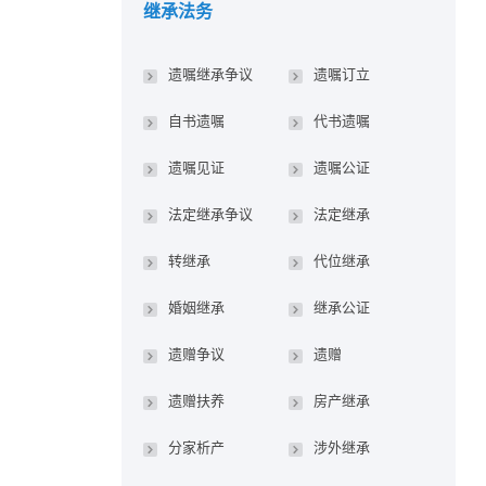
继承法务
遗嘱继承争议
遗嘱订立
自书遗嘱
代书遗嘱
遗嘱见证
遗嘱公证
法定继承争议
法定继承
转继承
代位继承
婚姻继承
继承公证
遗赠争议
遗赠
遗赠扶养
房产继承
分家析产
涉外继承