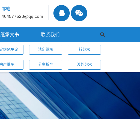
邮箱
464577523@qq.com
继承文书
联系我们
定继承争议
法定继承
转继承
房产继承
分家析产
涉外继承