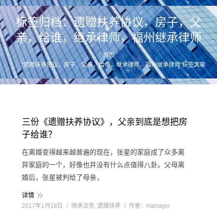
标签归档：
遗赠扶养协议，房子，父
亲，给谁，继承律师，福州继承律师
首页
您的位置：
"遗赠扶养协议，房子，父亲，给谁，继承律师，福州继承律师"标签文章
三份《遗赠扶养协议》，父亲到底是想把房
子给谁？
在离婚变得越来越普遍的现在，张星的家庭成了众多离
异家庭的一个，好像也并没有什么点值得八卦。父母离
婚后，张星被判给了母亲，
详情
2017年1月18日
继承法务
,
遗赠扶养
作者：
manager