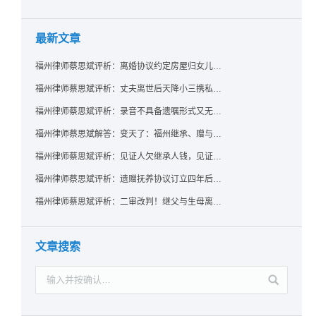
最新文章
福州律师蔡思斌评析：离婚协议约定房屋归女儿所有，父亲去世后继母能否拒绝过户？
福州律师蔡思斌评析：丈夫离世后天降小三携私生子争遗产，法院正义判决保住原配80%份额！
福州律师蔡思斌评析：录音不具备遗嘱形式又无法证明赠与意愿——法院：按法定继承处理
福州律师蔡思斌解答：变天了：福州继承、赠与房产转让要收20%个税？福州国税官方回复来了！
福州律师蔡思斌评析：见证人欠继承人钱，见证遗嘱还有效吗？
福州律师蔡思斌评析：遗赠抚养协议订立四年后丧失民事行为能力，协议有效吗？
福州律师蔡思斌评析：二审改判！继父与生母离婚后，曾受其抚养的继子女是否仍享有继承权？
文章搜索