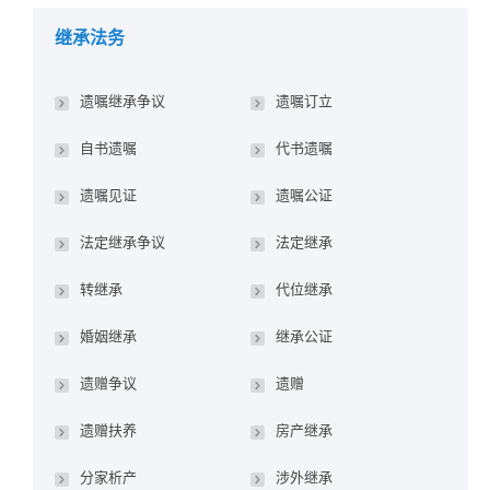
继承法务
遗嘱继承争议
遗嘱订立
自书遗嘱
代书遗嘱
遗嘱见证
遗嘱公证
法定继承争议
法定继承
转继承
代位继承
婚姻继承
继承公证
遗赠争议
遗赠
遗赠扶养
房产继承
分家析产
涉外继承