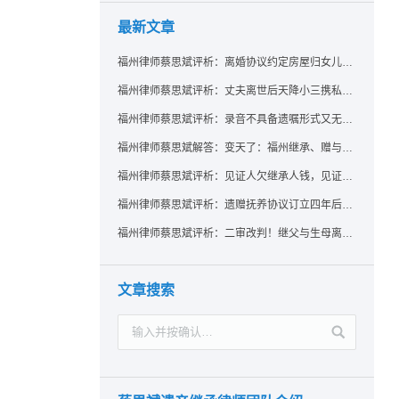
最新文章
福州律师蔡思斌评析：离婚协议约定房屋归女儿所有，父亲去世后继母能否拒绝过户？
福州律师蔡思斌评析：丈夫离世后天降小三携私生子争遗产，法院正义判决保住原配80%份额！
福州律师蔡思斌评析：录音不具备遗嘱形式又无法证明赠与意愿——法院：按法定继承处理
福州律师蔡思斌解答：变天了：福州继承、赠与房产转让要收20%个税？福州国税官方回复来了！
福州律师蔡思斌评析：见证人欠继承人钱，见证遗嘱还有效吗？
福州律师蔡思斌评析：遗赠抚养协议订立四年后丧失民事行为能力，协议有效吗？
福州律师蔡思斌评析：二审改判！继父与生母离婚后，曾受其抚养的继子女是否仍享有继承权？
文章搜索