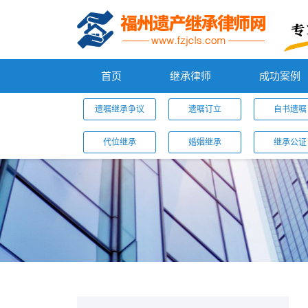
首页
继承律师
成功案例
遗嘱继承争议
遗嘱订立
自书遗嘱
代位继承
婚姻继承
继承公证
您的位置：