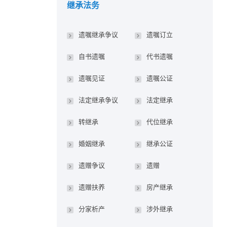
继承法务
遗嘱继承争议
遗嘱订立
自书遗嘱
代书遗嘱
遗嘱见证
遗嘱公证
法定继承争议
法定继承
转继承
代位继承
婚姻继承
继承公证
遗赠争议
遗赠
遗赠扶养
房产继承
分家析产
涉外继承