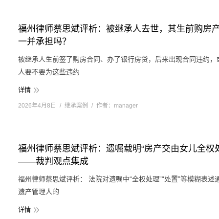
福州律师蔡思斌评析：被继承人去世，其生前购房
一并承担吗？
被继承人生前签了购房合同、办了银行房贷，后来出现合同违约，
人要不要为这些违约
详情
2026年4月8日
继承案例
作者：
manager
福州律师蔡思斌评析：遗嘱载明“房产交由女儿全权
——裁判观点集成
福州律师蔡思斌评析： 法院对遗嘱中“全权处理”“处置”等模糊表
遗产管理人的
详情