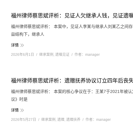
福州律师蔡思斌评析：见证人欠继承人钱，见证遗
福州律师蔡思斌评析： 本案中，见证人李某与继承人刘某乙之间
益结构下，继承人
详情
2026年6月1日
继承案例
,
遗嘱见证
作者：
manager
福州律师蔡思斌评析：遗赠抚养协议订立四年后丧
福州律师蔡思斌评析： 本案的核心争议在于：王某7于2021年被
议》时是
详情
2026年5月27日
继承案例
,
遗赠
,
遗赠扶养
作者：
manager