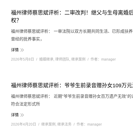
福州律师蔡思斌评析：二审改判！继父与生母离婚
权？
福州律师蔡思斌评析： 一审法院以双方长期共同生活、已形成扶
曾经的抚养事实，
详情
2026年5月8日
婚姻继承
,
律师团队
,
继承案例
作者：
manager
福州律师蔡思斌评析：爷爷生前录音赠孙女109万
福州律师蔡思斌评析： 近期“爷爷生前录音赠孙女百万遗产无效”
符合法定形式所
详情
2026年4月20日
继承案例
,
继承法务
作者：
manager