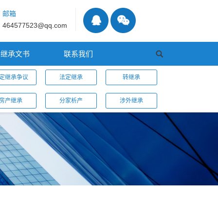
邮箱
464577523@qq.com
继承文书
联系我们
定继承争议
法定继承
转继承
房产继承
分家析产
涉外继承