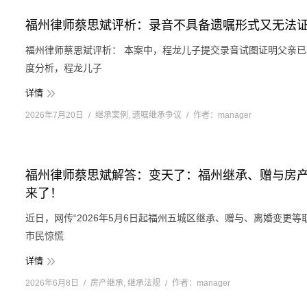
福州律师蔡思斌评析：录音不具备遗嘱形式又无法
福州律师蔡思斌评析： 本案中，程龙儿子提交录音试图证明父亲
度分析，程龙儿子
详情
2026年7月20日
继承案例
,
遗嘱继承争议
作者：
manager
福州律师蔡思斌解答：变天了：福州继承、赠与房产
来了！
近日，网传“2026年5月6日起福州五城区继承、赠与、离婚变更等
市民惊慌
详情
2026年6月8日
房产继承
,
继承法规
作者：
manager