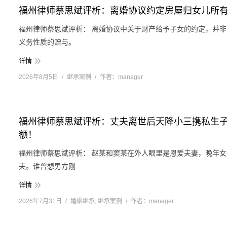
福州律师蔡思斌评析：离婚协议约定房屋归女儿所
福州律师蔡思斌评析： 离婚协议中关于财产给予子女的约定，并
义务性质的赠与。
详情
2026年8月5日
继承案例
作者：
manager
福州律师蔡思斌评析：丈夫离世后天降小三携私生子
额！
福州律师蔡思斌评析： 赵某和窦某在外人眼里是恩爱夫妻，晚年
夫。谁曾想男方刚
详情
2026年7月31日
婚姻继承
,
继承案例
作者：
manager