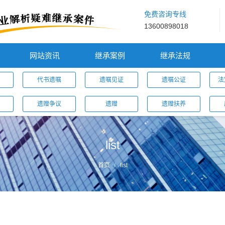
免费咨询专线
13600898018
网站资讯
继承案例
继承法规
代书遗嘱
遗嘱见证
遗嘱公证
法
遗赠争议
遗赠
遗赠扶养
list
首页
list