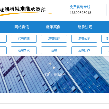
免费咨询专线
13600898018
网站资讯
继承案例
继承法规
代书遗嘱
遗嘱见证
遗嘱公证
法
遗赠争议
遗赠
遗赠扶养
首页
继承法务