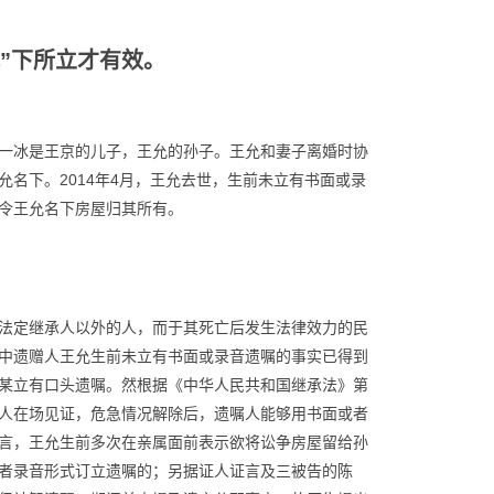
”下所立才有效。
一冰是王京的儿子，王允的孙子。王允和妻子离婚时协
名下。2014年4月，王允去世，生前未立有书面或录
令王允名下房屋归其所有。
法定继承人以外的人，而于其死亡后发生法律效力的民
中遗赠人王允生前未立有书面或录音遗嘱的事实已得到
某立有口头遗嘱。然根据《中华人民共和国继承法》第
人在场见证，危急情况解除后，遗嘱人能够用书面或者
言，王允生前多次在亲属面前表示欲将讼争房屋留给孙
者录音形式订立遗嘱的；另据证人证言及三被告的陈