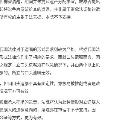
弱，但神智清醒，期间并未提及遗产分配事宜，故原告提出
起将讼争房屋留给其的遗愿，并非属于继承法调整的遗
所有权的主张于法无据，本院不予支持。
我国法律对于遗嘱的形式要求则较为严格。根据我国法
形式法律均作出了相应的要求。而就口头遗嘱而言，因
之规定，立口头遗嘱须在危急情况下，并由两个以上见
嘱的，所立的口头遗嘱无效。
，但因口头遗嘱不具有固定性，亦极易被推翻或者是难
情况下方可有效。
被继承人在场的录音，法院将认为此种情形对立遗嘱人
遗嘱人的遗嘱意向的，法院亦在审理中不予支持。因
公证等方式，更为有效。