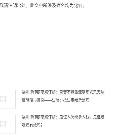
载请注明出处。此文中所涉及姓名均为化名。
福州律师蔡思斌评析：录音不具备遗嘱形式又无法
证明赠与意愿——法院：按法定继承处理
福州律师蔡思斌评析：见证人欠继承人钱，见证遗
嘱还有效吗？