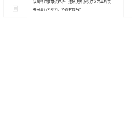
福州律师蔡思斌评析：遗赠抚养协议订立四年后丧
失民事行为能力，协议有效吗？