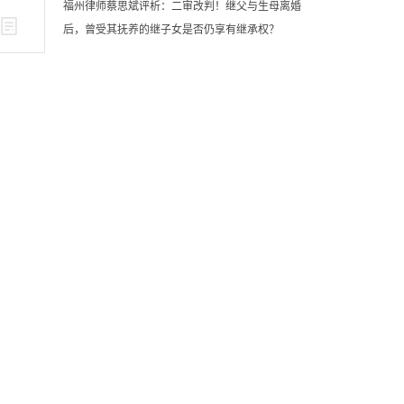
福州律师蔡思斌评析：二审改判！继父与生母离婚
后，曾受其抚养的继子女是否仍享有继承权？