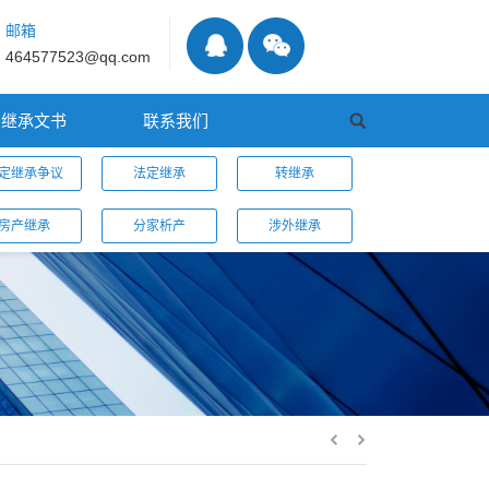
邮箱
464577523@qq.com
继承文书
联系我们
定继承争议
法定继承
转继承
房产继承
分家析产
涉外继承