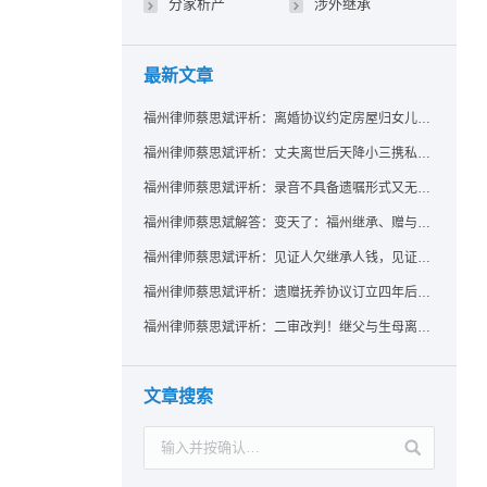
分家析产
涉外继承
最新文章
福州律师蔡思斌评析：离婚协议约定房屋归女儿所有，父亲去世后继母能否拒绝过户？
福州律师蔡思斌评析：丈夫离世后天降小三携私生子争遗产，法院正义判决保住原配80%份额！
福州律师蔡思斌评析：录音不具备遗嘱形式又无法证明赠与意愿——法院：按法定继承处理
福州律师蔡思斌解答：变天了：福州继承、赠与房产转让要收20%个税？福州国税官方回复来了！
福州律师蔡思斌评析：见证人欠继承人钱，见证遗嘱还有效吗？
福州律师蔡思斌评析：遗赠抚养协议订立四年后丧失民事行为能力，协议有效吗？
福州律师蔡思斌评析：二审改判！继父与生母离婚后，曾受其抚养的继子女是否仍享有继承权？
文章搜索