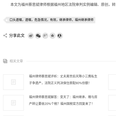
本文为福州蔡思斌律师根据福州地区法院审判实例编辑、原创，转
口头遗嘱，遗嘱，危急情况，有效，继承律师，福州继承律师
分享此文
相关文章
福州律师蔡思斌评析：丈夫离世后天降小三携私生
子争遗产，法院正义判决保住原配80%份额！
福州律师蔡思斌解答：变天了：福州继承、赠与房
产转让要收20%个税？福州国税官方回复来了！