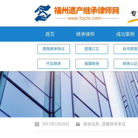
首页
继承律师
成功案例
遗嘱继承争议
遗嘱订立
自书遗嘱
代位继承
婚姻继承
继承公证
您的位置：
2017年1月18日
继承法务
,
遗嘱继承争议