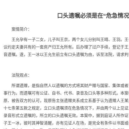
口头遗嘱必须是在“危急情况
案情简介：
王允孕有一子二女，儿子叫王京，两个女儿分别叫王晴、王羽。王
议约定夫妻共有的一套房产归王允所有。后办理了过户手续，登记于王允
音遗嘱。遂，王一冰以王允生前立有口头遗嘱为由，诉至法院，请求判
法院观点：
所谓遗赠，是指自然人以遗嘱的方式将其财产赠与国家、集体或者
事行为。而遗嘱可有公证、自书、代书、录音及口头等多种形式。本案
原、被告双方的认可，现原告主张遗赠关系成立系基于认为遗赠人王某
十七条第五款之规定，立口头遗嘱须在危急情况下，并由两个以上见证
录音形式立遗嘱的，所立的口头遗嘱无效。本案中，据到庭证人所作证
子王一冰，彼时其神智清醒，亦有见证人在场，是完全有条件以书面或