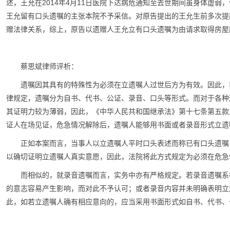
述，王允在2014年4月11日医院下达病危通知至去世期间虽身体虚
王允留有口头遗嘱的主张本院不予采信。对原告提出的王允生前多次提
赠法律关系，综上，原告以遗赠人王允立有口头遗嘱为由请求取得房屋
蔡思斌律师评析：
遗嘱因其具有的特殊性为必须在立遗嘱人过世后方为有效。因此，
律规定，遗嘱分为自书、代书、公证、录音、口头等形式。而对于各种
其证明力较为薄弱，因此，《中华人民共和国继承法》第十七条第五款
证人在场见证，危急情况解除后，遗嘱人能够用书面或者录音形式立遗
正如本案而言，当事人以立遗嘱人平时口头表述而称已有口头遗嘱
以确切证明立遗嘱人真实意愿，因此，法院将此方式规定为必须在危急
而相似的，就录音遗嘱而言，实务中亦有严格规定。若录音遗嘱系
的意志容易产生影响，而对此不予认可；或者录音内容并未明确表明立
此，如若立遗嘱人确有相应意向的，应当采用书面形式如自书、代书、