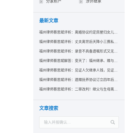
分家析产
涉外继承
最新文章
福州律师蔡思斌评析：离婚协议约定房屋归女儿所有，父亲去世后继母能否拒绝过户？
福州律师蔡思斌评析：丈夫离世后天降小三携私生子争遗产，法院正义判决保住原配80%份额！
福州律师蔡思斌评析：录音不具备遗嘱形式又无法证明赠与意愿——法院：按法定继承处理
福州律师蔡思斌解答：变天了：福州继承、赠与房产转让要收20%个税？福州国税官方回复来了！
福州律师蔡思斌评析：见证人欠继承人钱，见证遗嘱还有效吗？
福州律师蔡思斌评析：遗赠抚养协议订立四年后丧失民事行为能力，协议有效吗？
福州律师蔡思斌评析：二审改判！继父与生母离婚后，曾受其抚养的继子女是否仍享有继承权？
文章搜索