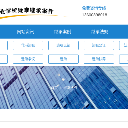
免费咨询专线
13600898018
网站资讯
继承案例
继承法规
代书遗嘱
遗嘱见证
遗嘱公证
法
遗赠争议
遗赠
遗赠扶养
首页
继承法务