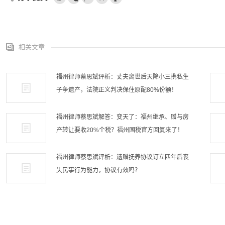
相关文章
福州律师蔡思斌评析：丈夫离世后天降小三携私生
子争遗产，法院正义判决保住原配80%份额！
福州律师蔡思斌解答：变天了：福州继承、赠与房
产转让要收20%个税？福州国税官方回复来了！
福州律师蔡思斌评析：遗赠抚养协议订立四年后丧
失民事行为能力，协议有效吗？