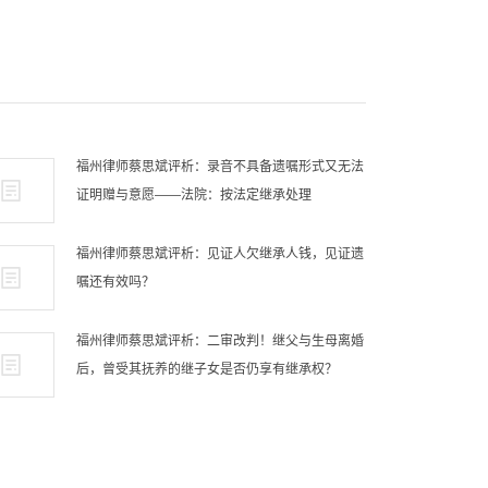
福州律师蔡思斌评析：录音不具备遗嘱形式又无法
证明赠与意愿——法院：按法定继承处理
福州律师蔡思斌评析：见证人欠继承人钱，见证遗
嘱还有效吗？
福州律师蔡思斌评析：二审改判！继父与生母离婚
后，曾受其抚养的继子女是否仍享有继承权？