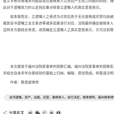
是文字表述等诸多问题容易在被继承人过世后产生效力问题的纠纷、理
此对于遗嘱效力的认定则应重点核查立遗嘱人的真实意思表示。
就本案而言，立遗嘱人之表述为过世后房子无论是租或买受均由被
据其自书遗嘱之全文表述等诸多因素进行对应，法院最终确定被继承人
这样多方面结合考虑，进而确定立遗嘱人之真实意思表示，方可达到尊
本文摘录于福州法院家事审判观察汇编。福州法院家事审判观察系
并结合自身多年办案经验的基础上归纳、编辑、原创而成。转载请注明
作者：蔡思斌律师
自书遗嘱，房产，出租，买受，被继承人，自行决定，继承律师，福州继承律
分享此文