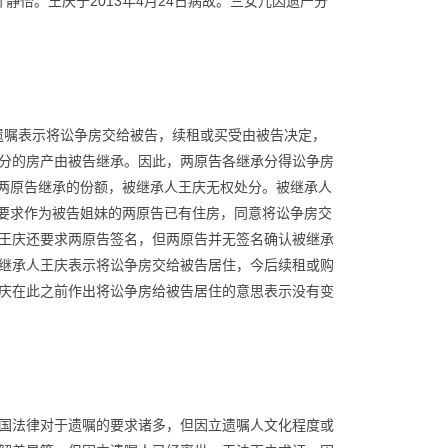
叶静怡。王庆于2013年4月24日病故。三女儿因遗产分
下遗嘱表示将讼争房交给被告，续租或买受由被告决定，
分的房产由被告继承。因此，两原告各继承分得讼争房
当由两原告继承的份额，被继承人王庆无权处分。被继承人
是要求作为被告姐妹的两原告已有住房，同意将讼争房交
王庆还要求两原告签名，但两原告并无签名确认被继承
继承人王庆表示将讼争房交给被告居住，今后续租或购
庆在此之前作出将讼争房给被告居住的意思表示没有变
国法律对于遗嘱的要求诸多，但因立遗嘱人文化程度或