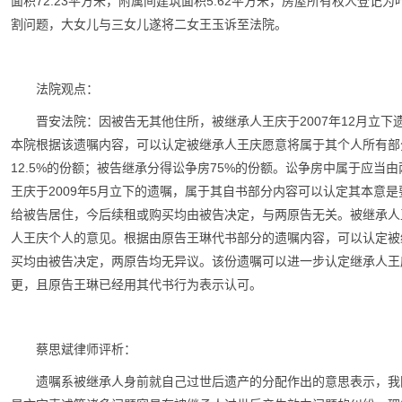
面积72.23平方米，附属间建筑面积5.62平方米，房屋所有权人登记为
割问题，大女儿与三女儿遂将二女王玉诉至法院。
法院观点：
晋安法院：因被告无其他住所，被继承人王庆于2007年12月立
本院根据该遗嘱内容，可以认定被继承人王庆愿意将属于其个人所有部
12.5%的份额；被告继承分得讼争房75%的份额。讼争房中属于应
王庆于2009年5月立下的遗嘱，属于其自书部分内容可以认定其本意
给被告居住，今后续租或购买均由被告决定，与两原告无关。被继承人
人王庆个人的意见。根据由原告王琳代书部分的遗嘱内容，可以认定被
买均由被告决定，两原告均无异议。该份遗嘱可以进一步认定继承人王
更，且原告王琳已经用其代书行为表示认可。
蔡思斌律师评析：
遗嘱系被继承人身前就自己过世后遗产的分配作出的意思表示，我