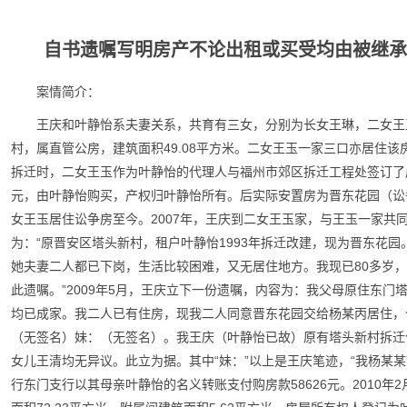
自书遗嘱写明房产不论出租或买受均由被继承
案情简介：
王庆和叶静怡系夫妻关系，共育有三女，分别为长女王琳，二女王
村，属直管公房，建筑面积49.08平方米。二女王玉一家三口亦居住该
拆迁时，二女王玉作为叶静怡的代理人与福州市郊区拆迁工程处签订了房
元，由叶静怡购买，产权归叶静怡所有。后实际安置房为晋东花园（讼争房
女王玉居住讼争房至今。2007年，王庆到二女王玉家，与王玉一家共同
为：“原晋安区塔头新村，租户叶静怡1993年拆迁改建，现为晋东花
她夫妻二人都已下岗，生活比较困难，又无居住地方。我现已80多岁
此遗嘱。”2009年5月，王庆立下一份遗嘱，内容为：我父母原住东
均已成家。我二人已有住房，现我二人同意晋东花园交给杨某丙居住，
（无签名）妹：（无签名）。我王庆（叶静怡已故）原有塔头新村拆迁
女儿王清均无异议。此立为据。其中“妹：”以上是王庆笔迹，“我杨某某”
行东门支行以其母亲叶静怡的名义转账支付购房款58626元。2010