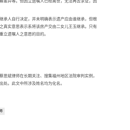
解差异等。但因立遗嘱人已经离世，无法再去求证，因
继承人自行决定，并未明确表示遗产应由谁继承，但根
之真实意思表示系将该房产交由二女儿王玉继承。只有
重立遗嘱人之意愿的目的。
蔡思斌律师在长期关注、搜集福州地区法院审判实例，
出处。此文中所涉及姓名均为化名。
师