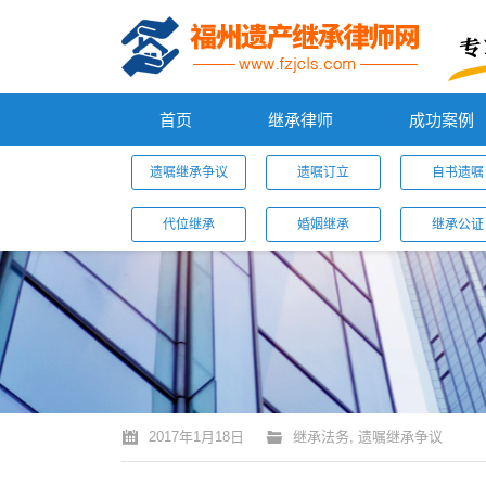
首页
继承律师
成功案例
遗嘱继承争议
遗嘱订立
自书遗嘱
代位继承
婚姻继承
继承公证
您的位置：
2017年1月18日
继承法务
,
遗嘱继承争议