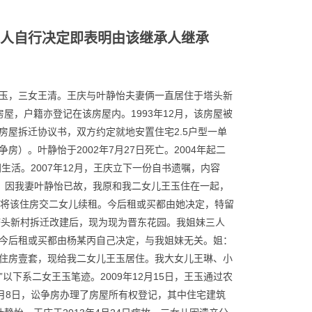
人自行决定即表明由该继承人继承
玉，三女王清。王庆与叶静怡夫妻俩一直居住于塔头新
房屋，户籍亦登记在该房屋内。1993年12月，该房屋被
屋拆迁协议书，双方约定就地安置住宅2.5户型一单
）。叶静怡于2002年7月27日死亡。2004年起二
生活。2007年12月，王庆立下一份自书遗嘱，内容
园。因我妻叶静怡已故，我原和我二女儿王玉住在一起，
，将该住房交二女儿续租。今后租或买都由她决定，特留
门塔头新村拆迁改建后，现为现为晋东花园。我姐妹三人
今后租或买都由杨某丙自己决定，与我姐妹无关。姐：
住房壹套，现给我二女儿王玉居住。我大女儿王琳、小
以下系二女王玉笔迹。2009年12月15日，王玉通过农
年2月8日，讼争房办理了房屋所有权登记，其中住宅建筑