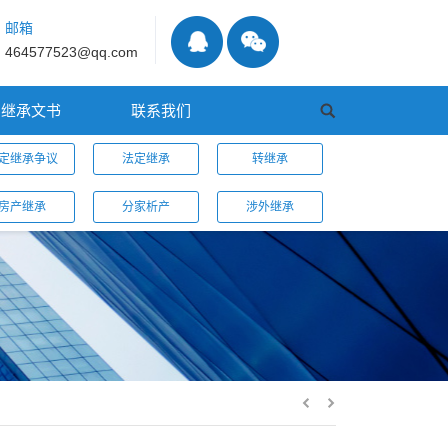
邮箱
464577523@qq.com
继承文书
联系我们
定继承争议
法定继承
转继承
房产继承
分家析产
涉外继承