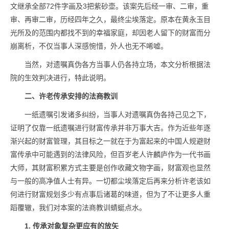
文继承全部72件字画及3把紫砂壶。该案先后经一审、二审，重
审、再审二审，历经四年之久，最终尘埃落定。原本在黄永玉目
光所及的范围内都找不到的幸福家庭，却因老人留下的财富而分
崩离析，不仅当事人深感惋惜，外人也无不唏嘘。
当然，对遗嘱真伪各方当事人仍各持立场，本文分析根据法
院的生效判决进行，特此说明。
二、许老传承安排的
法商教训
一纸遗嘱引发诸多纠纷，当事人对遗嘱真伪各持己见之下，
证明了仅靠一纸遗嘱进行财富传承并非万事大吉。作为近些年逐
渐兴起的财富管理，其目标之一就在于为富起来的中国人规避财
富传承中可能遇到的法律风险，但百岁老人许麟庐作为一代书画
大师，其财富积累方式主要是创作收藏文物字画，财富观也显然
与一般的高净值人士有异。一切都尘埃落定后再来分析许老该如
何进行财富规划多少有点事后诸葛的味道，但为了不让更多人重
蹈覆辙，我们对本案的法商教训蜻蜓点水。
1. 传承对象复杂更应有的放矢