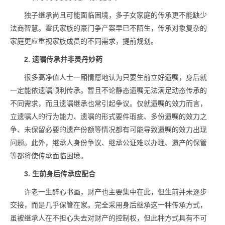
独子继承尚且可能面临困境，多子女家庭的传承更不能缺少
法商智慧。霍氏家族的豪门争产案早已不陌生，传承对象复杂的
家庭更应重视家族成员的不同需求，提前规划。
2. 遗嘱传承并非灵丹妙药
很多高净值人士一厢情愿地认为只要生前立好遗嘱，身后就
一定能依遗嘱顺利传承。暂且不论静态遗嘱无法满足动态传承的
不同需求，而且遗嘱继承也常引起争议。仅就遗嘱的效力而言，
立遗嘱人的行为能力、遗嘱的形式要件瑕疵、多份遗嘱的效力之
争、未保留必要的遗产份额等情况都有可能导致遗嘱的效力出现
问题。此外，继承人身份争议、继承公证难以办理、遗产的保管
等都将使传承面临困境。
3. 生前身后传承应配合
许老一生醉心书画，财产也主要集中在此，但生前并未逐步
交接，而是几乎保管在家。完全采用身后继承这一种传承方式，
虽被继承人在不担心失去对财产的控制权，但此种方式具有不可