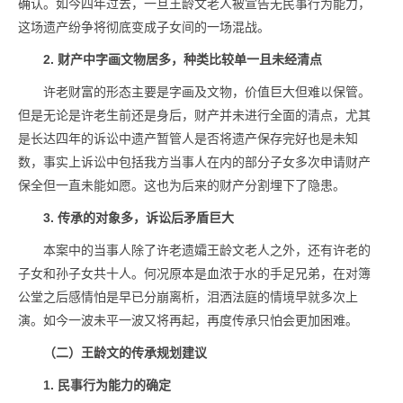
确认。如今四年过去，一旦王龄文老人被宣告无民事行为能力，
这场遗产纷争将彻底变成子女间的一场混战。
2. 财产中字画文物居多，种类比较单一且未经清点
许老财富的形态主要是字画及文物，价值巨大但难以保管。
但是无论是许老生前还是身后，财产并未进行全面的清点，尤其
是长达四年的诉讼中遗产暂管人是否将遗产保存完好也是未知
数，事实上诉讼中包括我方当事人在内的部分子女多次申请财产
保全但一直未能如愿。这也为后来的财产分割埋下了隐患。
3. 传承的对象多，诉讼后矛盾巨大
本案中的当事人除了许老遗孀王龄文老人之外，还有许老的
子女和孙子女共十人。何况原本是血浓于水的手足兄弟，在对簿
公堂之后感情怕是早已分崩离析，泪洒法庭的情境早就多次上
演。如今一波未平一波又将再起，再度传承只怕会更加困难。
（二）王龄文的传承规划建议
1. 民事行为能力的确定