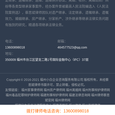
定继承、遗嘱继承、遗赠、遗赠扶养协议、离婚、收养、离婚后财产纠
纷等各类型继承家事案件，经办案件曾被最高人民法院编选入《人民法
院案例选》，蔡思斌律师团队对遗产继承、法定继承、遗嘱继承、遗嘱
效力、婚姻继承、房产继承、分家析产、涉外继承等继承法律实务问题
有独到的研究，精通各项继承法律业务。
电话：
邮箱：
13600898018
464577523@qq.com
地址：
350009 福州市台江区望龙二路1号国际金融中心（IFC）37层
Copyright © 2016-2021 福州小白企业咨询服务有限公司 版权所有，未经蔡
思斌律师书面许可，禁止转载，侵权必究。
友情链接：
福州家事律师网
福州房产律师网
福州离婚网
福州刑事辩护律师网
福州毒品犯罪辩护律师网
福建刑事辩护律师网
福建法律咨询网
福州律师蔡思
斌官网
福州律师网
福建民生传承法律服务中心
福建遗嘱库
福州律师
福州离婚律师
备案号：
闽ICP备16023919号-6
拨打律师电话咨询：13600898018