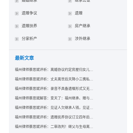
婚姻继承
继承公证
遗赠争议
遗赠
遗赠扶养
房产继承
分家析产
涉外继承
最新文章
福州律师蔡思斌评析：离婚协议约定房屋归女儿所有，父亲去世后继母能否拒绝过户？
福州律师蔡思斌评析：丈夫离世后天降小三携私生子争遗产，法院正义判决保住原配80%份额！
福州律师蔡思斌评析：录音不具备遗嘱形式又无法证明赠与意愿——法院：按法定继承处理
福州律师蔡思斌解答：变天了：福州继承、赠与房产转让要收20%个税？福州国税官方回复来了！
福州律师蔡思斌评析：见证人欠继承人钱，见证遗嘱还有效吗？
福州律师蔡思斌评析：遗赠抚养协议订立四年后丧失民事行为能力，协议有效吗？
福州律师蔡思斌评析：二审改判！继父与生母离婚后，曾受其抚养的继子女是否仍享有继承权？