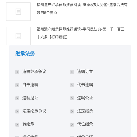
福州遗产继承律师推荐阅读–继承权5大变化+遗嘱合法有
效的8个要点
福州遗产继承律师推荐阅读–学习民法典-第一千一百三
十六条【打印遗嘱】
继承法务
遗嘱继承争议
遗嘱订立
自书遗嘱
代书遗嘱
遗嘱见证
遗嘱公证
法定继承争议
法定继承
转继承
代位继承