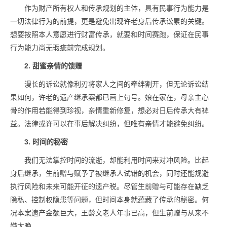
作为财产所有权人和传承规划的主体，具有民事行为能力是
一切法律行为的前提，更是避免出现许老身后传承讼累的关键。
想要按照本人意愿进行财富传承，就要和时间赛跑，保证在民事
行为能力尚无瑕疵前完成规划。
2. 甜蜜亲情的馈赠
漫长的诉讼就像利刃将家人之间的牵绊割开，但无论诉讼结
果如何，许老的遗产继承案都已画上句号。娘在家在，母亲主心
骨的作用若能得到珍视，亲情重新修复，想必对日后传承大有裨
益。法律或许可以在事后解决纠纷，但唯有亲情才能避免纠纷。
3. 时间的秘密
我们无法掌控时间的流逝，却能利用时间来对冲风险。比起
身后继承，生前赠与赋予了被继承人试错的机会，同时还能规避
执行风险和未来可能开征的遗产税。尽管生前赠与可能存在缺乏
隐私、控制权隐患等问题，但时间本身就蕴藏了传承的秘密。何
况本案遗产金额巨大，王龄文老人年事已高，但生前赠与从来不
嫌太晚。