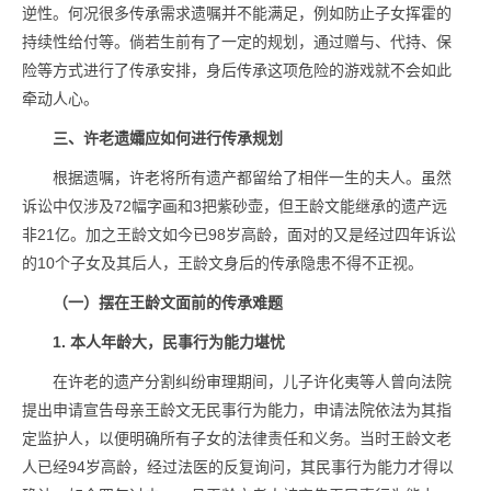
逆性。何况很多传承需求遗嘱并不能满足，例如防止子女挥霍的
持续性给付等。倘若生前有了一定的规划，通过赠与、代持、保
险等方式进行了传承安排，身后传承这项危险的游戏就不会如此
牵动人心。
三、许老遗孀应如何进行传承规划
根据遗嘱，许老将所有遗产都留给了相伴一生的夫人。虽然
诉讼中仅涉及72幅字画和3把紫砂壶，但王龄文能继承的遗产远
非21亿。加之王龄文如今已98岁高龄，面对的又是经过四年诉讼
的10个子女及其后人，王龄文身后的传承隐患不得不正视。
（一）摆在王龄文面前的传承难题
1. 本人年龄大，民事行为能力堪忧
在许老的遗产分割纠纷审理期间，儿子许化夷等人曾向法院
提出申请宣告母亲王龄文无民事行为能力，申请法院依法为其指
定监护人，以便明确所有子女的法律责任和义务。当时王龄文老
人已经94岁高龄，经过法医的反复询问，其民事行为能力才得以