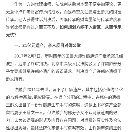
作为一方的代理律师，法院判决后对本案不便妄加评论，更
无意评点许老财富传承的成败，而是希望关注遗孀王龄文的财富
传承。老人获得胜诉判决后，面临传承的财富量级与传承难度和
许老比都是有过之而无不及，
如何规划方能不入雷区，从而传承
无忧？
一、21亿元遗产，亲人反目对簿公堂
2017年2月7日，历时四年的国画大师许麟庐遗产继承案几经
波折，迎来了终审判决。北京市高级人民法院驳回了许麟庐部分
子女要求继承许麟庐遗产的诉讼请求，判决遗产归许麟庐遗孀王
龄文所有。
许麟庐2011年去世，留下了巨额遗产，其中包括价值约21亿
的72件字画和3把紫砂壶。在遗产分配的过程中，许麟庐的遗孀
王龄文出世了一份许麟庐生前手写的遗嘱，遗嘱上书将遗产全部
留给妻子王龄文一人。但许麟庐的部分子女不认可该遗嘱的效
力，认为该遗嘱的形式及内容存在问题，对遗嘱的真实性及合法
性提出质疑。最终法院认定该手写遗嘱有效，由许麟庐遗孀王龄