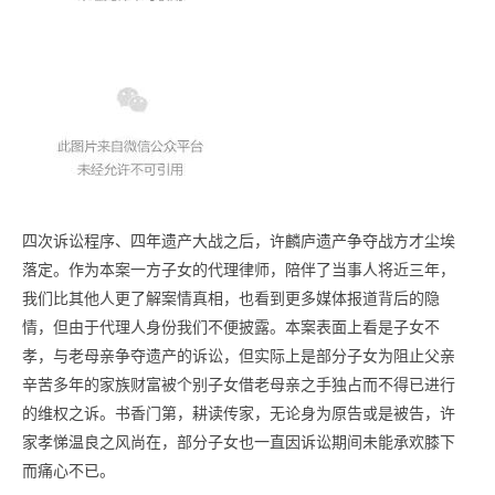
四次诉讼程序、四年遗产大战之后，许麟庐遗产争夺战方才尘埃
落定。作为本案一方子女的代理律师，陪伴了当事人将近三年，
我们比其他人更了解案情真相，也看到更多媒体报道背后的隐
情，但由于代理人身份我们不便披露。本案表面上看是子女不
孝，与老母亲争夺遗产的诉讼，但实际上是部分子女为阻止父亲
辛苦多年的家族财富被个别子女借老母亲之手独占而不得已进行
的维权之诉。书香门第，耕读传家，无论身为原告或是被告，许
家孝悌温良之风尚在，部分子女也一直因诉讼期间未能承欢膝下
而痛心不已。