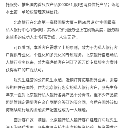
托服务、推出国内首只农产品(000061,股吧)消费信托产品；落地
本土第一单股权管理家族信托。
北京银行在北京第一高楼国贸大厦三期58层设立“中国最高
私人银行中心”的同时，其私人银行服务也正在刷新高度，服务越
来越多的成功人士“财富登峰、人生无界”。
可以看到，本着客户需求至上的原则，致力于为私人银行客
户提供专业化、个性化和多元化的专属服务，北京银行自启动私
人银行业务以来，曾为高净值客户制订了近万份专属服务方案并
获得客户的广泛认可。
张先生经营的公司风生水起，近期打算拓展海外业务，需要
长期居住在国外。作为北京银行忠实的私人银行客户，张先生多
年来一直对北京银行私人银行各类产品十分青睐。但不少产品按
照监管规定需要客户亲自到柜台签订购买合同，今后在国外该如
何继续进行境内金融资产配置也成为一大难题。
面对客户这一烦恼，北京银行私人银行客户经理在与张先生
深入沟通后发现，张先生具有较为丰富的投资经验，投资需求也