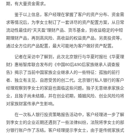
期，有大量资金需求。
鉴于以上信息，客户经理在掌握了客户的资产分布、资金需
求等情况后，为李女士制订了一套详尽的资产配置方案，从日常
流动性最佳的“天天盈”理财产品、货币基金，到收益稳定的中短
期理财产品，再到高风险、高收益的权益类产品，另类投资等，
通过全方位的产品配置，最大可能地为客户做好资产配置。
记者在采访中了解到，此次北京银行与华夏时报社《华夏理
财》惠裕智库联合发布的《中国80后&90后家族继承人调查报
告》揭示了当前中国家族企业继承人的一些特征：孤独的前行
者、独立有主见、自愿受苦的创二代。北京银行私人银行的客户
经理观察到李女士的家庭也面临这些问题。独子无意继承家族企
业，且独子尚未结婚，并在创业初期，婚姻风险、创业风险均将
对家族财富传承产生影响。
在一次私人银行投资策略报告活动中，客户经理进一步了解
到李女士的企业近期还遇到了一些法律纠纷，法院将李女士的部
分银行账户作了冻结。客户经理提示李女士，由于是传统家族式