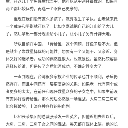
后，在这几十个男性后代当中，他可以从中选择最优的。如果有
两个都比较优秀，再选一个跟自己更亲的。
但现在我们没有这么多孩子，就算发生了争执，由老爸来做
一个裁决和平衡就可以了。比如李嘉诚把自己的江山给了大儿
子，然后拿出一部分现金给小儿子，让小儿子另外开辟天地。
所以目前在中国，「传给谁」这个问题，好像矛盾不大，但
是缺少了靠数量择优的可能性。想要有一个又能干、又亲近、身
体又好的继承者，成功的偶然性很大。也就是说，虽然比较容易
选择传给谁，但是传了之后能否成功，不确定性变大了。
一直到现在，台湾很多家族企业的传承也并不顺利，矛盾仍
然存在，而且中间还有一层更复杂的关系：如果老一代有两个或
者更多的太太，在前任和现任数量众多的子女之中，如果生前没
有安排好要传给谁，那么死后必然是一场混战，大房二房三房可
能会撕破脸，上演各种各样的狗血剧。
比如长荣集团的总裁张荣发一世英名，但他近期去世以后，
大房、二房、三房子女之间的混战，每天都在媒体上演。他的长