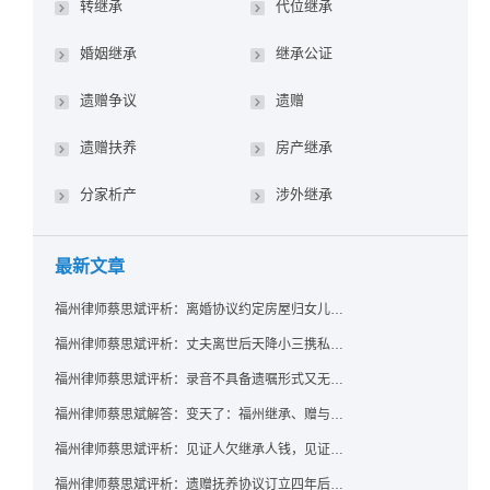
转继承
代位继承
婚姻继承
继承公证
遗赠争议
遗赠
遗赠扶养
房产继承
分家析产
涉外继承
最新文章
福州律师蔡思斌评析：离婚协议约定房屋归女儿所有，父亲去世后继母能否拒绝过户？
福州律师蔡思斌评析：丈夫离世后天降小三携私生子争遗产，法院正义判决保住原配80%份额！
福州律师蔡思斌评析：录音不具备遗嘱形式又无法证明赠与意愿——法院：按法定继承处理
福州律师蔡思斌解答：变天了：福州继承、赠与房产转让要收20%个税？福州国税官方回复来了！
福州律师蔡思斌评析：见证人欠继承人钱，见证遗嘱还有效吗？
福州律师蔡思斌评析：遗赠抚养协议订立四年后丧失民事行为能力，协议有效吗？