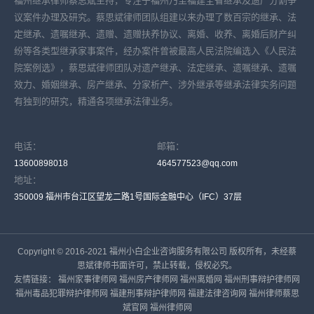
福州继承律师蔡思斌主持，专注于福州乃至福建全省继承及遗产分割争
议案件办理及研究。蔡思斌律师团队组建以来办理了数百宗的继承、法
定继承、遗嘱继承、遗赠、遗赠扶养协议、离婚、收养、离婚后财产纠
纷等各类型继承家事案件，经办案件曾被最高人民法院编选入《人民法
院案例选》，蔡思斌律师团队对遗产继承、法定继承、遗嘱继承、遗嘱
效力、婚姻继承、房产继承、分家析产、涉外继承等继承法律实务问题
有独到的研究，精通各项继承法律业务。
电话：
邮箱：
13600898018
464577523@qq.com
地址：
350009 福州市台江区望龙二路1号国际金融中心（IFC）37层
Copyright © 2016-2021 福州小白企业咨询服务有限公司 版权所有，未经蔡
思斌律师书面许可，禁止转载，侵权必究。
友情链接：
福州家事律师网
福州房产律师网
福州离婚网
福州刑事辩护律师网
福州毒品犯罪辩护律师网
福建刑事辩护律师网
福建法律咨询网
福州律师蔡思
斌官网
福州律师网