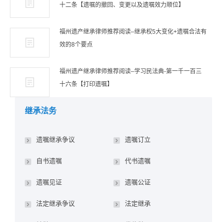
十二条【遗嘱的撤回、变更以及遗嘱效力顺位】
福州遗产继承律师推荐阅读–继承权5大变化+遗嘱合法有
效的8个要点
福州遗产继承律师推荐阅读–学习民法典-第一千一百三
十六条【打印遗嘱】
继承法务
遗嘱继承争议
遗嘱订立
自书遗嘱
代书遗嘱
遗嘱见证
遗嘱公证
法定继承争议
法定继承