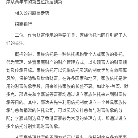
序从两年前的第五位跃居到第
相关公司股票走势
招商银行
二位。作为财富传承的重要工具，家族信托也同样引起了人
们的关注。
概括的讲，家族信托是一种信托机构受个人或家族的委托，
代为管理、处置家庭财产的财产管理方式，以实现富人的财富规
划及传承目标。家族信托可以凭借信托灵活的制度优势有效隔离
风险，保护隐私及增值财富，在许多国家和地区，家族信托是常
用的财富传承手段，用来维持家族的长盛不衰。如比尔·盖茨、默
多克、邵逸夫和李嘉诚等富豪均通过设立家族信托来达到财富传
承等目的。其中，邵逸夫先生利用信托制度设立一个兼具家族传
承与慈善捐赠的信托公司，可以灵活安排慈善与财富传承的分
配；李嘉诚则选择了香港富豪较为常见的处理方式，即通过设立
多个信托分别实现财富传承。
从富豪处理财富的不同方式可以看出，信托制度在多方面表