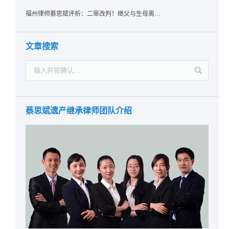
福州律师蔡思斌评析：二审改判！继父与生母离婚后，曾受其抚养的继子女是否仍享有继承权？
文章搜索
蔡思斌遗产继承律师团队介绍