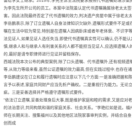
留给李女士继承。2015年,李先生诉至法院要求按照代书遗嘱处理涉案
为李先生所开公司的员工。本案中法院虽认定代书遗嘱确属徐老太太签
害。因此法院最终否定了代书遗嘱的效力,判决遗产房屋中属于徐老太
李岳鹏表示,除了订立遗嘱人自身法律知识欠缺外,遗嘱形式要件不足
嘱在生活中较为常见,特别是在遗嘱人因病卧床或者年老体衰、不识字
法见证人,如果见证人选任失当,即使代书遗嘱真实性可以确认,仍不能
慎,继承人和与继承人有利害关系的人都不能担当见证人,应选择遗嘱
的,最好是请专职律师进行见证并留档保存。
西城法院本次公布的典型案例,除了口头遗嘱、代书遗嘱外,还有视频
等,从效力等级来看,虽然公证遗嘱的效力最高,但在实践过程中,也存在
李岳鹏建议在订立和履行遗嘱时应注意以下几个方面:一是准确把握和
言予以表述,家庭共同财产应当先析产确权。二是重视行为能力。无论
疵。三是妥善选择并严格遵守遗嘱形式要件。
“依法订立遗嘱,妥善处理身后大事,既是维护家庭和睦的需求,又是应
的法治意识,共同构筑和谐的家庭关系、社会关系。”李艳红如是说。福
师在长期关注、搜集福州以及其他地区法院家事审判实例，并结合自身
创而成