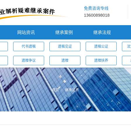
免费咨询专线
13600898018
网站资讯
继承案例
继承法规
代书遗嘱
遗嘱见证
遗嘱公证
法
遗赠争议
遗赠
遗赠扶养
首页
继承法务