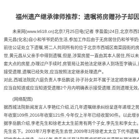
福州遗产继承律师推荐：遗嘱将房赠孙子却因
未来网(www.k618.cn)北京7月25日电(记者 李盈盈)24日
黄元昌(化名)自小和爷爷奶奶生活,参加工作后由于无房居住仍和爷爷奶
前往公证处立下遗嘱,将二人共同所有的位于北京市西城区南菜园街的房屋
世,黄元昌从父亲手中得到遗嘱,但是,涉案房屋一直由其本人居住,所以未
套大点的房屋,办理过户手续时,房管局让其他法定继承人到场签字确认
接受遗赠,遗嘱已经失效,应当按照法定继承处理遗产。
对此,西城法院民六庭负责人李岳鹏说:孙子孙女并不属于法定顺序继承
应当自知道或应当知道受遗赠2个月内明确表示接受遗赠,否则遗赠无效
(网络配图)
据西城法院新闻发言人李艳红介绍,近几年遗嘱继承纠纷呈逐年递增之势。西
年收案109件,2016年收案121件,今年仅上半年已经收案90件。以
据李岳鹏介绍,李老先生和徐老太太生前育有两个子女,李先生和李女士
先生名下。2003年7月李老先生去世,2009年3月徐老太太立下代书