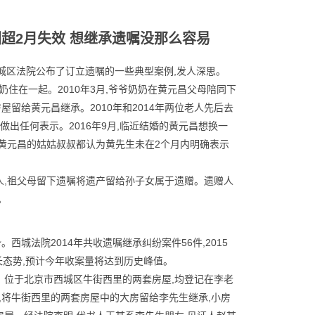
超2月失效 想继承遗嘱没那么容易
,北京市西城区法院公布了订立遗嘱的一些典型案例,发人深思。
奶住在一起。2010年3月,爷爷奶奶在黄元昌父母陪同下
留给黄元昌继承。2010年和2014年两位老人先后去
做出任何表示。2016年9月,临近结婚的黄元昌想换一
,黄元昌的姑姑叔叔都认为黄先生未在2个月内明确表示
人,祖父母留下遗嘱将遗产留给孙子女属于遗赠。遗赠人
。
城法院2014年共收遗嘱继承纠纷案件56件,2015
此增长态势,预计今年收案量将达到历史峰值。
。位于北京市西城区牛街西里的两套房屋,均登记在李老
遗嘱,将牛街西里的两套房屋中的大房留给李先生继承,小房