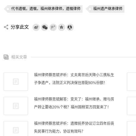
代书遗嘱，遗嘱，福州继承律师，遗嘱律师
福州遗产继承律师
分享此文
相关文章
福州律师蔡思斌评析：丈夫离世后天降小三携私生
子争遗产，法院正义判决保住原配80%份额！
福州律师蔡思斌解答：变天了：福州继承、赠与房
产转让要收20%个税？福州国税官方回复来了！
福州律师蔡思斌评析：遗赠抚养协议订立四年后丧
失民事行为能力，协议有效吗？