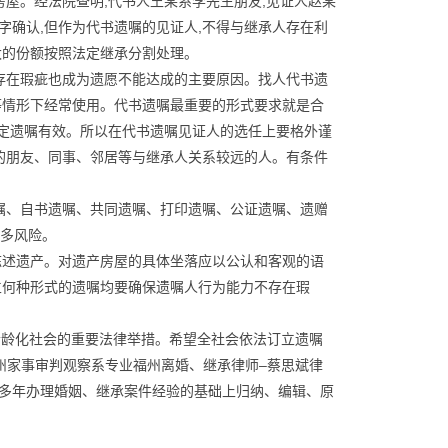
房屋。经法院查明,代书人王某系李先生朋友,见证人赵某
字确认,但作为代书遗嘱的见证人,不得与继承人存在利
太的份额按照法定继承分割处理。
或存在瑕疵也成为遗愿不能达成的主要原因。找人代书遗
等情形下经常使用。代书遗嘱最重要的形式要求就是合
认定遗嘱有效。所以在代书遗嘱见证人的选任上要格外谨
人的朋友、同事、邻居等与继承人关系较远的人。有条件
遗嘱、自书遗嘱、共同遗嘱、打印遗嘱、公证遗嘱、遗赠
诸多风险。
陈述遗产。对遗产房屋的具体坐落应以公认和客观的语
立何种形式的遗嘱均要确保遗嘱人行为能力不存在瑕
对老龄化社会的重要法律举措。希望全社会依法订立遗嘱
州家事审判观察系专业福州离婚、继承律师–蔡思斌律
多年办理婚姻、继承案件经验的基础上归纳、编辑、原