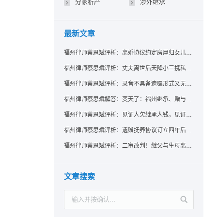
分家析产
涉外继承
最新文章
福州律师蔡思斌评析：离婚协议约定房屋归女儿所有，父亲去世后继母能否拒绝过户？
福州律师蔡思斌评析：丈夫离世后天降小三携私生子争遗产，法院正义判决保住原配80%份额！
福州律师蔡思斌评析：录音不具备遗嘱形式又无法证明赠与意愿——法院：按法定继承处理
福州律师蔡思斌解答：变天了：福州继承、赠与房产转让要收20%个税？福州国税官方回复来了！
福州律师蔡思斌评析：见证人欠继承人钱，见证遗嘱还有效吗？
福州律师蔡思斌评析：遗赠抚养协议订立四年后丧失民事行为能力，协议有效吗？
福州律师蔡思斌评析：二审改判！继父与生母离婚后，曾受其抚养的继子女是否仍享有继承权？
文章搜索