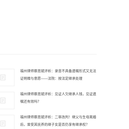
福州律师蔡思斌评析：录音不具备遗嘱形式又无法
证明赠与意愿——法院：按法定继承处理
福州律师蔡思斌评析：见证人欠继承人钱，见证遗
嘱还有效吗？
福州律师蔡思斌评析：二审改判！继父与生母离婚
后，曾受其抚养的继子女是否仍享有继承权？