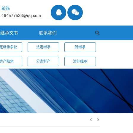
邮箱
464577523@qq.com
继承文书
联系我们
定继承争议
法定继承
转继承
房产继承
分家析产
涉外继承