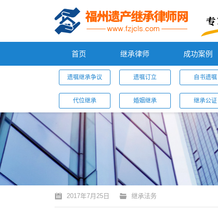
首页
继承律师
成功案例
遗嘱继承争议
遗嘱订立
自书遗嘱
代位继承
婚姻继承
继承公证
您的位置：
2017年7月25日
继承法务